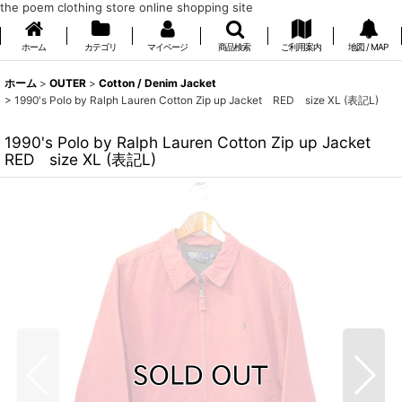
the poem clothing store online shopping site
ホーム
カテゴリ
マイページ
商品検索
ご利用案内
地図 / MAP
ホーム
>
OUTER
>
Cotton / Denim Jacket
>
1990's Polo by Ralph Lauren Cotton Zip up Jacket RED size XL (表記L)
1990's Polo by Ralph Lauren Cotton Zip up Jacket
RED size XL (表記L)