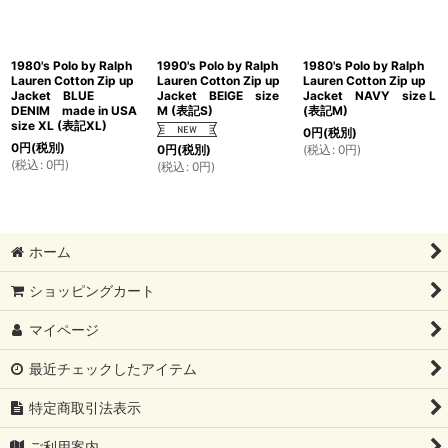
1980's Polo by Ralph
1990's Polo by Ralph
1980's Polo by Ralph
Lauren Cotton Zip up
Lauren Cotton Zip up
Lauren Cotton Zip up
Jacket BLUE
Jacket BEIGE size
Jacket NAVY size L
DENIM made in USA
M (表記S)
(表記M)
size XL (表記XL)
0
円
(税別)
0
円
(税別)
(
税込
:
0
円
)
0
円
(税別)
(
税込
:
0
円
)
(
税込
:
0
円
)
ホーム
ショッピングカート
マイページ
最近チェックしたアイテム
特定商取引法表示
ご利用案内