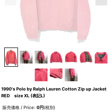
1990's Polo by Ralph Lauren Cotton Zip up Jacket
RED size XL (表記L)
販売価格 / Price
:
0
円
(税別)