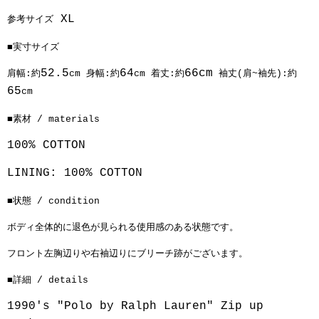
XL
参考サイズ
■実寸サイズ
52.5
64
66cm
肩幅:約
cm 身幅:約
cm 着丈:約
袖丈(肩~袖先):約
65
cm
■素材 / materials
100%
COTTON
LINING: 100% COTTON
■状態 / condition
ボディ全体的に退色が見られる使用感のある状態です。
フロント左胸辺りや右袖辺りにブリーチ跡がございます。
■詳細 / details
1990's "Polo by Ralph Lauren"
Zip up