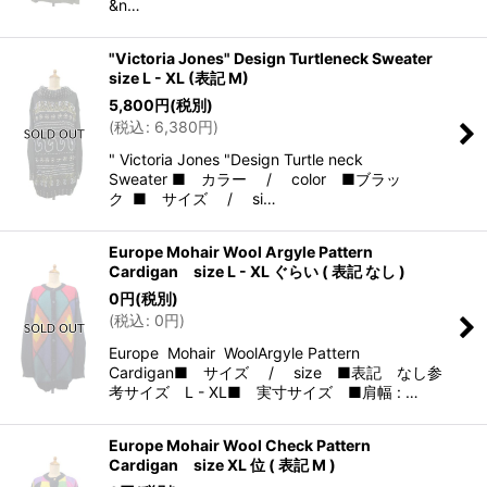
&n…
"Victoria Jones" Design Turtleneck Sweater
size L - XL (表記 M)
5,800
円
(税別)
(
税込
:
6,380
円
)
" Victoria Jones "Design Turtle neck
Sweater ■ カラー / color ■ブラッ
ク ■ サイズ / si…
Europe Mohair Wool Argyle Pattern
Cardigan size L - XL ぐらい ( 表記 なし )
0
円
(税別)
(
税込
:
0
円
)
Europe Mohair WoolArgyle Pattern
Cardigan■ サイズ / size ■表記 なし参
考サイズ L - XL■ 実寸サイズ ■肩幅 : …
Europe Mohair Wool Check Pattern
Cardigan size XL 位 ( 表記 M )