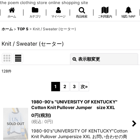
the poem clothing store online shopping site
ホーム
カテゴリ
マイページ
商品検索
ご利用案内
地図 / MAP
ホーム
>
TOP S
>
Knit / Sweater (セーター)
Knit / Sweater (セーター)
表示順変更
閉じる
128
件
表示数
:
1
2
3
次
»
在庫あり
1980-90's "UNIVERSITY OF KENTUCKY"
並び順
:
Cotton Knit Pullover Jumper size XXL
0
円
(税別)
(
税込
:
0
円
)
絞り込む
1980-90's"UNIVERSITY OF KENTUCKY"Cotton
Knit Pullover Jumpersize XXL お問い合わせの商