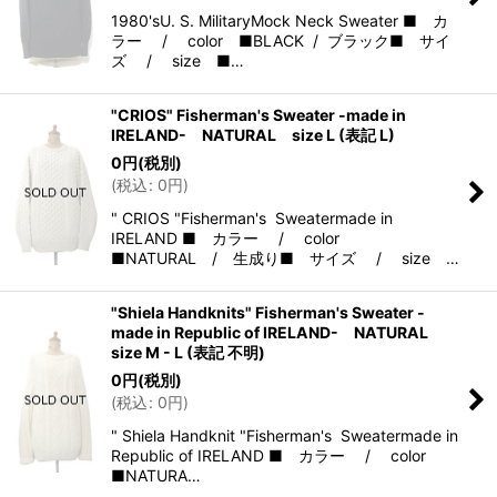
1980'sU. S. MilitaryMock Neck Sweater ■ カ
ラー / color ■BLACK / ブラック■ サイ
ズ / size ■…
"CRIOS" Fisherman's Sweater -made in
IRELAND- NATURAL size L (表記 L)
0
円
(税別)
(
税込
:
0
円
)
" CRIOS "Fisherman's Sweatermade in
IRELAND ■ カラー / color
■NATURAL / 生成り■ サイズ / size …
"Shiela Handknits" Fisherman's Sweater -
made in Republic of IRELAND- NATURAL
size M - L (表記 不明)
0
円
(税別)
(
税込
:
0
円
)
" Shiela Handknit "Fisherman's Sweatermade in
Republic of IRELAND ■ カラー / color
■NATURA…