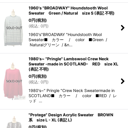
1960's "BROADWAY" Houndstooth Wool
Sweater Green / Natural size S (表記 不明)
0
円
(税別)
(
税込
:
0
円
)
1960's"BROADWAY "Houndstooth Wool
Sweater■ カラー / color ■Green /
Naturalグリーン / &n…
1980's~ "Pringle" Lambswool Crew Neck
Sweater -made in SCOTLAND- RED size XL
(表記 不明)
0
円
(税別)
(
税込
:
0
円
)
1980's~" Pringle "Crew Neck Sweatermade in
SCOTLAND■ カラー / color ■RED / レ
ッド …
"Protege" Design Acrylic Sweater BROWN
系 size L - XL (表記 L)
0
円
(税別)