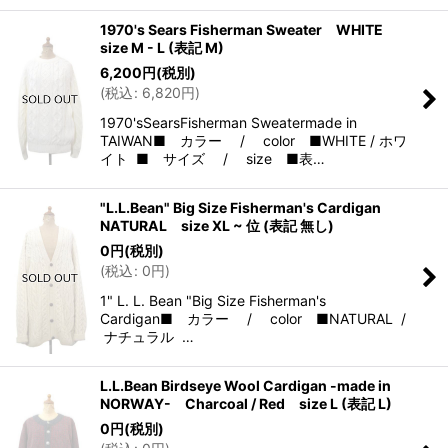
1970's Sears Fisherman Sweater WHITE
size M - L (表記 M)
6,200
円
(税別)
(
税込
:
6,820
円
)
1970'sSearsFisherman Sweatermade in
TAIWAN■ カラー / color ■WHITE / ホワ
イト ■ サイズ / size ■表…
"L.L.Bean" Big Size Fisherman's Cardigan
NATURAL size XL ~ 位 (表記 無し)
0
円
(税別)
(
税込
:
0
円
)
1" L. L. Bean "Big Size Fisherman's
Cardigan■ カラー / color ■NATURAL /
ナチュラル …
L.L.Bean Birdseye Wool Cardigan -made in
NORWAY- Charcoal / Red size L (表記 L)
0
円
(税別)