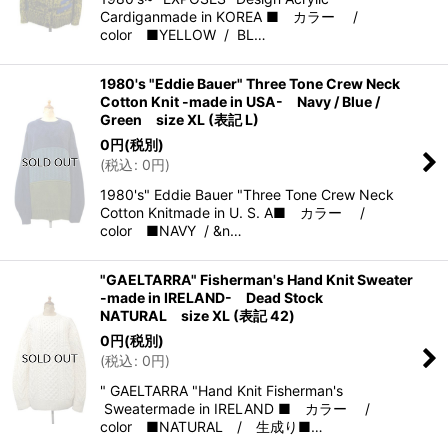
Cardiganmade in KOREA ■ カラー /
color ■YELLOW / BL…
1980's "Eddie Bauer" Three Tone Crew Neck
Cotton Knit -made in USA- Navy / Blue /
Green size XL (表記 L)
0
円
(税別)
(
税込
:
0
円
)
1980's" Eddie Bauer "Three Tone Crew Neck
Cotton Knitmade in U. S. A■ カラー /
color ■NAVY / &n…
"GAELTARRA" Fisherman's Hand Knit Sweater
-made in IRELAND- Dead Stock
NATURAL size XL (表記 42)
0
円
(税別)
(
税込
:
0
円
)
" GAELTARRA "Hand Knit Fisherman's
Sweatermade in IRELAND ■ カラー /
color ■NATURAL / 生成り■…