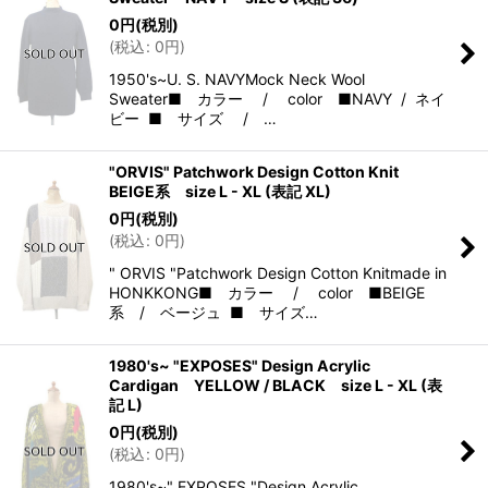
0
円
(税別)
(
税込
:
0
円
)
1950's~U. S. NAVYMock Neck Wool
Sweater■ カラー / color ■NAVY / ネイ
ビー ■ サイズ / …
"ORVIS" Patchwork Design Cotton Knit
BEIGE系 size L - XL (表記 XL)
0
円
(税別)
(
税込
:
0
円
)
" ORVIS "Patchwork Design Cotton Knitmade in
HONKKONG■ カラー / color ■BEIGE
系 / ベージュ ■ サイズ…
1980's~ "EXPOSES" Design Acrylic
Cardigan YELLOW / BLACK size L - XL (表
記 L)
0
円
(税別)
(
税込
:
0
円
)
1980's~" EXPOSES "Design Acrylic