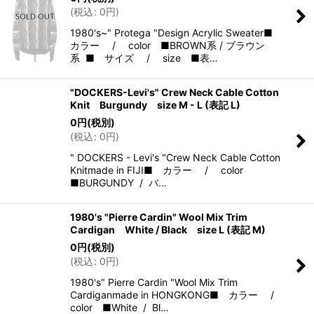
(
税込
:
0
円
)
1980's~" Protega "Design Acrylic Sweater■
カラー / color ■BROWN系 / ブラウン
系 ■ サイズ / size ■表…
"DOCKERS-Levi's" Crew Neck Cable Cotton
Knit Burgundy size M - L (表記 L)
0
円
(税別)
(
税込
:
0
円
)
" DOCKERS - Levi's "Crew Neck Cable Cotton
Knitmade in FIJI■ カラー / color
■BURGUNDY / バ…
1980's "Pierre Cardin" Wool Mix Trim
Cardigan White / Black size L (表記 M)
0
円
(税別)
(
税込
:
0
円
)
1980's" Pierre Cardin "Wool Mix Trim
Cardiganmade in HONGKONG■ カラー /
color ■White / Bl…