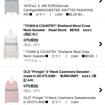
1970'sU. S. AIR FORCEAcrulic
CardiganMANCHESTER KNITTED FASHIONS .
INC■ カラー / color ■BLUE &n…
"TOWN & COUNTRY" Shetland Wool Crew
Neck Sweater Dead Stock BEIGE size L
(表記 XL)
0
円
(税別)
(
税込
:
0
円
)
" TOWN & COUNTRY "Shetland Wool Crew
Neck Sweater■ カラー / color ■BEIGE /
ベージュ …
OLD "Pringle" V-Neck Cashmere Sweater -
made in SCOTLAND- BURGUNDY size L (表
記 44)
0
円
(税別)
(
税込
:
0
円
)
OLD" Pringle "V-Neck Cashmere Sweatermade
in SCOTLAND■ カラー / color