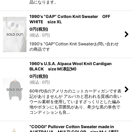
品になります。
1990's "GAP" Cotton Knit Sweater OFF
WHITE size XL
0
円
(税別)
(
税込
:
0
円
)
1990's "GAP"Cotton Knit Sweaterお問い合わせ
の商品です
1960's U.S.A. Alpaca Wool Knit Cardigan
BLACK size M(表記M)
0
円
(税別)
(
税込
:
0
円
)
60年代頃のアメリカのニットカーディガンです表
記がありませんが アルパカと思われる質感の良い
ウール素材を使用していますざっくりとした編み
地やボタンにも雰囲気があり、希少な黒の単色で
コンディションも良…
"COOGI" Pullover Cotton Sweater made in
AUSTRALIA MULTI COLOR size M-L (表記