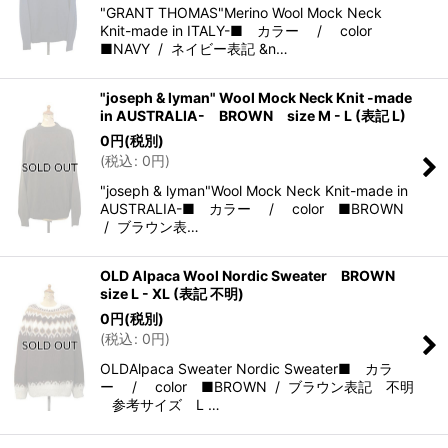
"GRANT THOMAS"Merino Wool Mock Neck
Knit-made in ITALY-■ カラー / color
■NAVY / ネイビー表記 &n…
"joseph & lyman" Wool Mock Neck Knit -made
in AUSTRALIA- BROWN size M - L (表記 L)
0
円
(税別)
(
税込
:
0
円
)
"joseph & lyman"Wool Mock Neck Knit-made in
AUSTRALIA-■ カラー / color ■BROWN
/ ブラウン表…
OLD Alpaca Wool Nordic Sweater BROWN
size L - XL (表記 不明)
0
円
(税別)
(
税込
:
0
円
)
OLDAlpaca Sweater Nordic Sweater■ カラ
ー / color ■BROWN / ブラウン表記 不明
参考サイズ L …