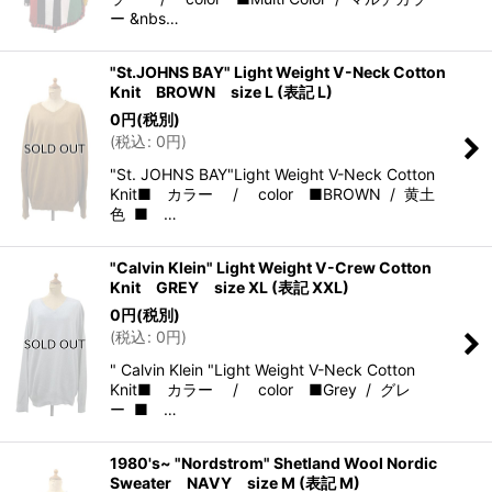
ー &nbs…
"St.JOHNS BAY" Light Weight V-Neck Cotton
Knit BROWN size L (表記 L)
0
円
(税別)
(
税込
:
0
円
)
"St. JOHNS BAY"Light Weight V-Neck Cotton
Knit■ カラー / color ■BROWN / 黄土
色 ■ …
"Calvin Klein" Light Weight V-Crew Cotton
Knit GREY size XL (表記 XXL)
0
円
(税別)
(
税込
:
0
円
)
" Calvin Klein "Light Weight V-Neck Cotton
Knit■ カラー / color ■Grey / グレ
ー ■ …
1980's~ "Nordstrom" Shetland Wool Nordic
Sweater NAVY size M (表記 M)