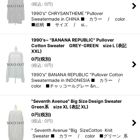
(
税込
:
0
円
)
1990's" CHRYSANTHEME "Pullover
Sweatermade in CHINA ■ カラー / color
■総柄 ■ サイズ / si…
1990's~ "BANANA REPUBLIC" Pullover
Cotton Sweater GREY-GREEN size L (表記
XXL)
0
円
(税別)
(
税込
:
0
円
)
1990's" BANANA REPUBLIC "Pullover Cotton
Sweatermade in INDONESIA ■ カラー /
color ■チャッコールグレー &n…
"Seventh Avenue" Big Size Design Sweater
Green系 size XL (表記 XL)
0
円
(税別)
(
税込
:
0
円
)
" Seventh Avenue "Big SizeCotton Knit
Sweater ■ カラー / color ■グリーン 系