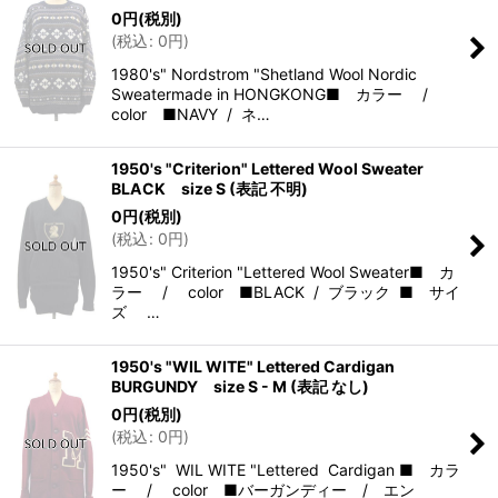
0
円
(税別)
(
税込
:
0
円
)
1980's" Nordstrom "Shetland Wool Nordic
Sweatermade in HONGKONG■ カラー /
color ■NAVY / ネ…
1950's "Criterion" Lettered Wool Sweater
BLACK size S (表記 不明)
0
円
(税別)
(
税込
:
0
円
)
1950's" Criterion "Lettered Wool Sweater■ カ
ラー / color ■BLACK / ブラック ■ サイ
ズ …
1950's "WIL WITE" Lettered Cardigan
BURGUNDY size S - M (表記 なし)
0
円
(税別)
(
税込
:
0
円
)
1950's" WIL WITE "Lettered Cardigan ■ カラ
ー / color ■バーガンディー / エン