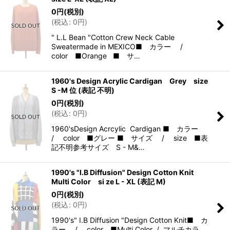
0
円
(税別)
(
税込
:
0
円
)
" L.L Bean "Cotton Crew Neck Cable
Sweatermade in MEXICO■ カラー /
color ■Orange ■ サ…
1960's Design Acrylic Cardigan Grey size
S -M 位 (表記 不明)
0
円
(税別)
(
税込
:
0
円
)
1960'sDesign Acrcylic Cardigan ■ カラー
/ color ■グレー ■ サイズ / size ■表
記不明参考サイズ S - M&…
1990's "I.B Diffusion" Design Cotton Knit
Multi Color si ze L - XL (表記 M)
0
円
(税別)
(
税込
:
0
円
)
1990's" I.B Diffusion "Design Cotton Knit■ カ
ラー / color ■Multi Color / マルチカラ