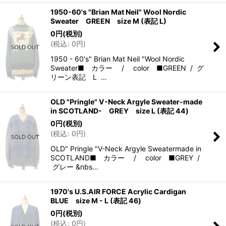
1950-60's "Brian Mat Neil" Wool Nordic
Sweater GREEN size M (表記 L)
0
円
(税別)
(
税込
:
0
円
)
1950 - 60's" Brian Mat Neil "Wool Nordic
Sweater■ カラー / color ■GREEN / グ
リーン表記 L …
OLD "Pringle" V-Neck Argyle Sweater-made
in SCOTLAND- GREY size L (表記 44)
0
円
(税別)
(
税込
:
0
円
)
OLD" Pringle "V-Neck Argyle Sweatermade in
SCOTLAND■ カラー / color ■GREY /
グレー &nbs…
1970's U.S.AIR FORCE Acrylic Cardigan
BLUE size M - L (表記 46)
0
円
(税別)
(
税込
:
0
円
)