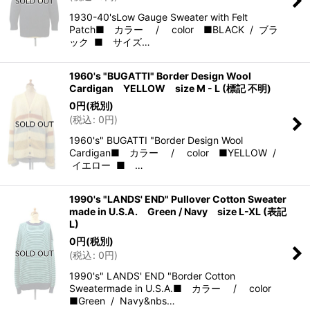
1930-40'sLow Gauge Sweater with Felt
Patch■ カラー / color ■BLACK / ブラ
ック ■ サイズ…
1960's "BUGATTI" Border Design Wool
Cardigan YELLOW size M - L (標記 不明)
0
円
(税別)
(
税込
:
0
円
)
1960's" BUGATTI "Border Design Wool
Cardigan■ カラー / color ■YELLOW /
イエロー ■ …
1990's "LANDS' END" Pullover Cotton Sweater
made in U.S.A. Green / Navy size L-XL (表記
L)
0
円
(税別)
(
税込
:
0
円
)
1990's" LANDS' END "Border Cotton
Sweatermade in U.S.A.■ カラー / color
■Green / Navy&nbs…