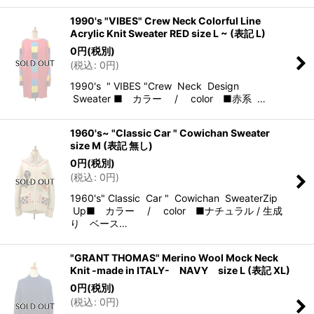
1990's "VIBES" Crew Neck Colorful Line
Acrylic Knit Sweater RED size L ~ (表記 L)
0
円
(税別)
(
税込
:
0
円
)
1990's " VIBES "Crew Neck Design
Sweater ■ カラー / color ■赤系 …
1960's~ "Classic Car " Cowichan Sweater
size M (表記 無し)
0
円
(税別)
(
税込
:
0
円
)
1960's" Classic Car " Cowichan SweaterZip
Up■ カラー / color ■ナチュラル / 生成
り ベース…
"GRANT THOMAS" Merino Wool Mock Neck
Knit -made in ITALY- NAVY size L (表記 XL)
0
円
(税別)
(
税込
:
0
円
)