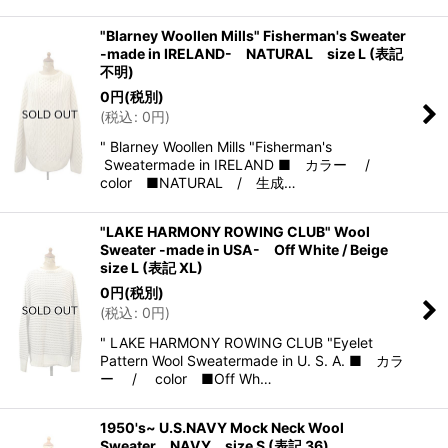
"Blarney Woollen Mills" Fisherman's Sweater
-made in IRELAND- NATURAL size L (表記
不明)
0
円
(税別)
(
税込
:
0
円
)
" Blarney Woollen Mills "Fisherman's
Sweatermade in IRELAND ■ カラー /
color ■NATURAL / 生成…
"LAKE HARMONY ROWING CLUB" Wool
Sweater -made in USA- Off White / Beige
size L (表記 XL)
0
円
(税別)
(
税込
:
0
円
)
" LAKE HARMONY ROWING CLUB "Eyelet
Pattern Wool Sweatermade in U. S. A. ■ カラ
ー / color ■Off Wh…
1950's~ U.S.NAVY Mock Neck Wool
Sweater NAVY size S (表記 36)