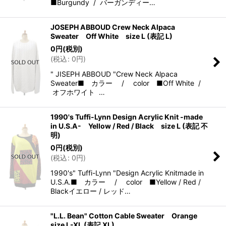
■Burgundy / バーガンディー…
JOSEPH ABBOUD Crew Neck Alpaca
Sweater Off White size L (表記 L)
0
円
(税別)
(
税込
:
0
円
)
" JISEPH ABBOUD "Crew Neck Alpaca
Sweater■ カラー / color ■Off White /
オフホワイト …
1990's Tuffi-Lynn Design Acrylic Knit -made
in U.S.A- Yellow / Red / Black size L (表記 不
明)
0
円
(税別)
(
税込
:
0
円
)
1990's" Tuffi-Lynn "Design Acrylic Knitmade in
U.S.A.■ カラー / color ■Yellow / Red /
Blackイエロー / レッド…
"L.L. Bean" Cotton Cable Sweater Orange
size L-XL (表記 XL)