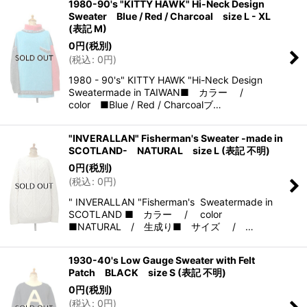
1980-90's "KITTY HAWK" Hi-Neck Design
Sweater Blue / Red / Charcoal size L - XL
(表記 M)
0
円
(税別)
(
税込
:
0
円
)
1980 - 90's" KITTY HAWK "Hi-Neck Design
Sweatermade in TAIWAN■ カラー /
color ■Blue / Red / Charcoalブ…
"INVERALLAN" Fisherman's Sweater -made in
SCOTLAND- NATURAL size L (表記 不明)
0
円
(税別)
(
税込
:
0
円
)
" INVERALLAN "Fisherman's Sweatermade in
SCOTLAND ■ カラー / color
■NATURAL / 生成り■ サイズ / …
1930-40's Low Gauge Sweater with Felt
Patch BLACK size S (表記 不明)
0
円
(税別)
(
税込
:
0
円
)