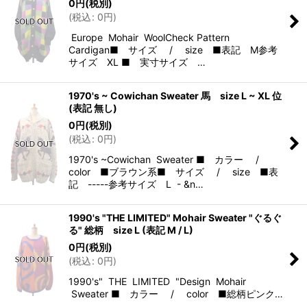
0
円
(税別)
(
税込
:
0
円
)
Europe Mohair WoolCheck Pattern
Cardigan■ サイズ / size ■表記 M参考
サイズ XL ■ 実寸サイズ …
1970's ~ Cowichan Sweater 馬 size L ~ XL 位
(表記 無し)
0
円
(税別)
(
税込
:
0
円
)
1970's ~Cowichan Sweater ■ カラー /
color ■ブラウン系■ サイズ / size ■表
記 -----参考サイズ L - &n…
1990's "THE LIMITED" Mohair Sweater "ぐるぐ
る" 総柄 size L (表記 M / L)
0
円
(税別)
(
税込
:
0
円
)
1990's" THE LIMITED "Design Mohair
Sweater ■ カラー / color ■総柄ピンク…