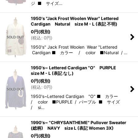
ジ ■ サイズ…
1950's "Jack Frost Woolen Wear" Lettered
Cardigan Natural size M - L (表記 不明)
0
円
(税別)
(
税込
:
0
円
)
1950's" Jack Frost Woolen Wear "Lettered
Cardigan ■ カラー / color ■Natural / …
1950's~ Lettered Cardigan "O" PURPLE
size M - L (表記 なし)
0
円
(税別)
(
税込
:
0
円
)
1950's~Lettered Cardigan "O" ■ カラー
/ color ■PURPLE / パープル ■ サイズ
/ si…
1990's~ "CHRYSANTHEME" Pullover Sweater
(総柄) NAVY size L (表記 Women 3X)
0
円
(税別)