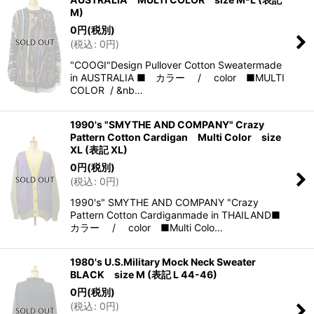
M)
0
円
(税別)
(
税込
:
0
円
)
"COOGI"Design Pullover Cotton Sweatermade
in AUSTRALIA ■ カラー / color ■MULTI
COLOR / &nb…
1990's "SMYTHE AND COMPANY" Crazy
Pattern Cotton Cardigan Multi Color size
XL (表記 XL)
0
円
(税別)
(
税込
:
0
円
)
1990's" SMYTHE AND COMPANY "Crazy
Pattern Cotton Cardiganmade in THAILAND■
カラー / color ■Multi Colo…
1980's U.S.Military Mock Neck Sweater
BLACK size M (表記 L 44-46)
0
円
(税別)
(
税込
:
0
円
)