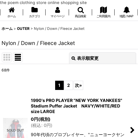
the poem clothing store online shopping site
ホーム
カテゴリ
マイページ
商品検索
ご利用案内
地図 / MAP
ホーム
>
OUTER
>
Nylon / Down / Fleece Jacket
Nylon / Down / Fleece Jacket
表示順変更
閉じる
68
件
表示数
:
1
2
次
»
在庫あり
1990's PRO PLAYER "NEW YORK YANKEES"
並び順
:
Stadium Puffer Jacket NAVY/WHITE/RED
size LARGE
0
円
(税別)
絞り込む
(
税込
:
0
円
)
90年代頃のプロプレイヤー、"ニューヨークヤン