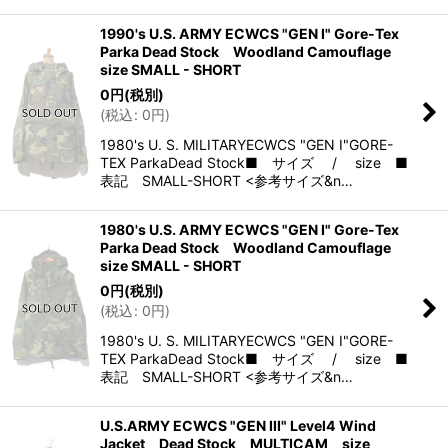
1990's U.S. ARMY ECWCS "GEN I" Gore-Tex
Parka Dead Stock Woodland Camouflage
size SMALL - SHORT
0
円
(税別)
(
税込
:
0
円
)
1980's U. S. MILITARYECWCS "GEN I"GORE-
TEX ParkaDead Stock■ サイズ / size ■
表記 SMALL-SHORT <参考サイズ&n…
1980's U.S. ARMY ECWCS "GEN I" Gore-Tex
Parka Dead Stock Woodland Camouflage
size SMALL - SHORT
0
円
(税別)
(
税込
:
0
円
)
1980's U. S. MILITARYECWCS "GEN I"GORE-
TEX ParkaDead Stock■ サイズ / size ■
表記 SMALL-SHORT <参考サイズ&n…
U.S.ARMY ECWCS "GEN III" Level4 Wind
Jacket Dead Stock MULTICAM size