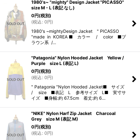
1980's~ "mighty" Design Jacket "PICASSO"
size M - L (表記 なし)
0
円
(税別)
(
税込
:
0
円
)
1980's ~mightyDesign Jacket " PICASSO
"made in KOREA ■ カラー / color ■ブ
ラウン系 /…
"Patagonia" Nylon Hooded Jacket Yellow /
Purple size L (表記 L)
0
円
(税別)
(
税込
:
0
円
)
" Patagonia "Nylon Hooded Jacket■ サイズ
/ size ■表記 L 参考サイズ L■ 実寸サ
イズ ■身幅:約 67.5cm 着丈:約 6…
"NIKE" Nylon Harf Zip Jacket Charcoal
Grey size M (表記 M)
0
円
(税別)
(
税込
:
0
円
)