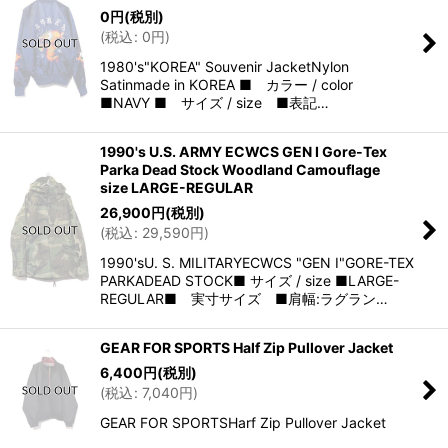
0
円
(税別)
(
税込
:
0
円
)
1980's"KOREA" Souvenir JacketNylon
Satinmade in KOREA ■ カラー / color
■NAVY ■ サイズ / size ■表記…
1990's U.S. ARMY ECWCS GEN I Gore-Tex
Parka Dead Stock Woodland Camouflage
size LARGE-REGULAR
26,900
円
(税別)
(
税込
:
29,590
円
)
1990'sU. S. MILITARYECWCS "GEN I"GORE-TEX
PARKADEAD STOCK■ サイズ / size ■LARGE-
REGULAR■ 実寸サイズ ■肩幅:ラグラン…
GEAR FOR SPORTS Half Zip Pullover Jacket
6,400
円
(税別)
(
税込
:
7,040
円
)
GEAR FOR SPORTSHarf Zip Pullover Jacket