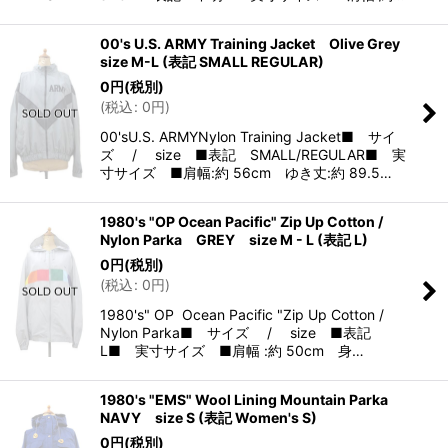
00's U.S. ARMY Training Jacket Olive Grey
size M-L (表記 SMALL REGULAR)
0
円
(税別)
(
税込
:
0
円
)
00'sU.S. ARMYNylon Training Jacket■ サイ
ズ / size ■表記 SMALL/REGULAR■ 実
寸サイズ ■肩幅:約 56cm ゆき丈:約 89.5…
1980's "OP Ocean Pacific" Zip Up Cotton /
Nylon Parka GREY size M - L (表記 L)
0
円
(税別)
(
税込
:
0
円
)
1980's" OP Ocean Pacific "Zip Up Cotton /
Nylon Parka■ サイズ / size ■表記
L■ 実寸サイズ ■肩幅 :約 50cm 身…
1980's "EMS" Wool Lining Mountain Parka
NAVY size S (表記 Women's S)
0
円
(税別)