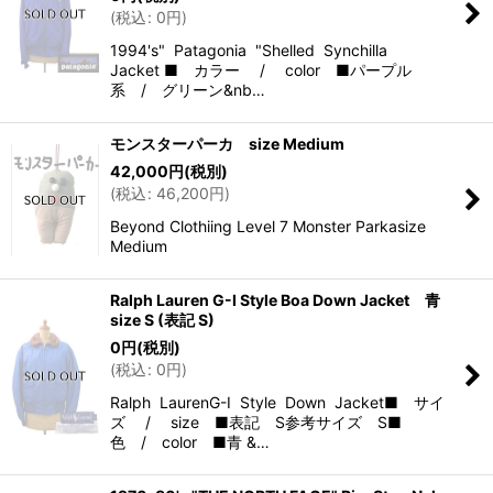
(
税込
:
0
円
)
1994's" Patagonia "Shelled Synchilla
Jacket ■ カラー / color ■パープル
系 / グリーン&nb…
モンスターパーカ size Medium
42,000
円
(税別)
(
税込
:
46,200
円
)
Beyond Clothiing Level 7 Monster Parkasize
Medium
Ralph Lauren G-I Style Boa Down Jacket 青
size S (表記 S)
0
円
(税別)
(
税込
:
0
円
)
Ralph LaurenG-I Style Down Jacket■ サイ
ズ / size ■表記 S参考サイズ S■
色 / color ■青 &…