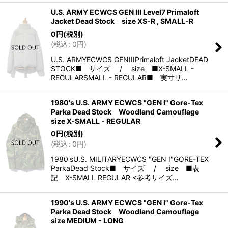
U.S. ARMY ECWCS GEN III Level7 Primaloft
Jacket Dead Stock size XS-R , SMALL-R
0
円
(税別)
(
税込
:
0
円
)
U.S. ARMYECWCS GENIIIPrimaloft JacketDEAD
STOCK■ サイズ / size ■X-SMALL -
REGULARSMALL - REGULAR■ 実寸サ…
1980's U.S. ARMY ECWCS "GEN I" Gore-Tex
Parka Dead Stock Woodland Camouflage
size X-SMALL - REGULAR
0
円
(税別)
(
税込
:
0
円
)
1980'sU.S. MILITARYECWCS "GEN I"GORE-TEX
ParkaDead Stock■ サイズ / size ■表
記 X-SMALL REGULAR <参考サイズ…
1990's U.S. ARMY ECWCS "GEN I" Gore-Tex
Parka Dead Stock Woodland Camouflage
size MEDIUM - LONG