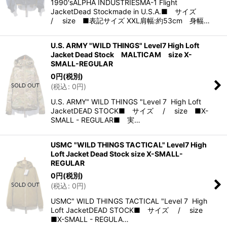
1990'sALPHA INDUSTRIESMA-1 Flight
JacketDead Stockmade in U.S.A.■ サイズ
/ size ■表記サイズ XXL肩幅:約53cm 身幅…
U.S. ARMY "WILD THINGS" Level7 High Loft
Jacket Dead Stock MALTICAM size X-
SMALL-REGULAR
0
円
(税別)
(
税込
:
0
円
)
U.S. ARMY" WILD THINGS "Level 7 High Loft
JacketDEAD STOCK■ サイズ / size ■X-
SMALL - REGULAR■ 実…
USMC "WILD THINGS TACTICAL" Level7 High
Loft Jacket Dead Stock size X-SMALL-
REGULAR
0
円
(税別)
(
税込
:
0
円
)
USMC" WILD THINGS TACTICAL "Level 7 High
Loft JacketDEAD STOCK■ サイズ / size
■X-SMALL - REGULA…