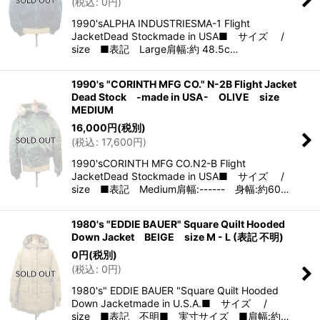
(
税込
:
0
円
)
1990'sALPHA INDUSTRIESMA-1 Flight
JacketDead Stockmade in USA■ サイズ /
size ■表記 Large肩幅:約 48.5c…
1990's "CORINTH MFG CO." N-2B Flight Jacket
Dead Stock -made in USA- OLIVE size
MEDIUM
16,000
円
(税別)
(
税込
:
17,600
円
)
1990'sCORINTH MFG CO.N2-B Flight
JacketDead Stockmade in USA■ サイズ /
size ■表記 Medium肩幅:------ 身幅:約60…
1980's "EDDIE BAUER" Square Quilt Hooded
Down Jacket BEIGE size M - L (表記 不明)
0
円
(税別)
(
税込
:
0
円
)
1980's" EDDIE BAUER "Square Quilt Hooded
Down Jacketmade in U.S.A.■ サイズ /
size ■表記 不明■ 実寸サイズ ■肩幅:約…