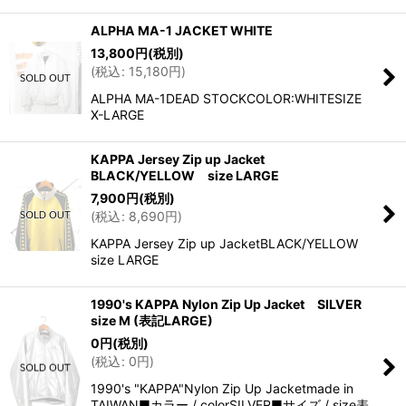
ALPHA MA-1 JACKET WHITE
13,800
円
(税別)
(
税込
:
15,180
円
)
ALPHA MA-1DEAD STOCKCOLOR:WHITESIZE
X-LARGE
KAPPA Jersey Zip up Jacket
BLACK/YELLOW size LARGE
7,900
円
(税別)
(
税込
:
8,690
円
)
KAPPA Jersey Zip up JacketBLACK/YELLOW
size LARGE
1990's KAPPA Nylon Zip Up Jacket SILVER
size M (表記LARGE)
0
円
(税別)
(
税込
:
0
円
)
1990's "KAPPA"Nylon Zip Up Jacketmade in
TAIWAN■カラー / colorSILVER■サイズ / size表