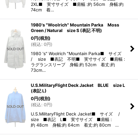
2XL■ 実寸サイズ ■肩幅 :約 56cm 身幅:約
74cm 着…
1980's "Woolrich" Mountain Parka Moss
Green / Natural size S (表記 不明)
0
円
(税別)
(
税込
:
0
円
)
1980 's" Woolrich "Mountain Parka■ サイズ
/ size ■表記 不明■ 実寸サイズ ■肩幅 :
ラグランスリーブ 身幅:約 52cm 着丈:約
73cm…
U.S.MilitaryFlight Deck Jacket BLUE size L
(表記 L)
0
円
(税別)
(
税込
:
0
円
)
U.S.MilitaryFlight Deck Jacket■ サイズ /
size ■表記 L■ 実寸サイズ ■肩幅 :
約 48cm 身幅:約 64cm 着丈:約 80cm …