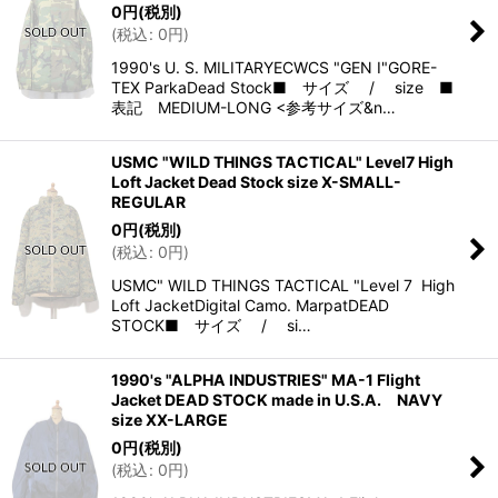
0
円
(税別)
(
税込
:
0
円
)
1990's U. S. MILITARYECWCS "GEN I"GORE-
TEX ParkaDead Stock■ サイズ / size ■
表記 MEDIUM-LONG <参考サイズ&n…
USMC "WILD THINGS TACTICAL" Level7 High
Loft Jacket Dead Stock size X-SMALL-
REGULAR
0
円
(税別)
(
税込
:
0
円
)
USMC" WILD THINGS TACTICAL "Level 7 High
Loft JacketDigital Camo. MarpatDEAD
STOCK■ サイズ / si…
1990's "ALPHA INDUSTRIES" MA-1 Flight
Jacket DEAD STOCK made in U.S.A. NAVY
size XX-LARGE
0
円
(税別)
(
税込
:
0
円
)