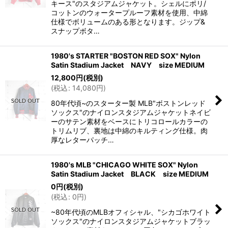
キース"のスタジアムジャケット。シェルにポリ/
コットンのウォータープルーフ素材を使用、中綿
仕様でボリュームのある形となります。ジップ&
スナップボタ…
1980's STARTER "BOSTON RED SOX" Nylon
Satin Stadium Jacket NAVY size MEDIUM
12,800
円
(税別)
(
税込
:
14,080
円
)
80年代頃~のスターター製 MLB"ボストンレッド
ソックス"のナイロンスタジアムジャケットネイビ
ーのサテン素材をベースにトリコロールカラーの
トリムリブ、裏地は中綿のキルティング仕様。肉
厚なレターパッチ…
1980's MLB "CHICAGO WHITE SOX" Nylon
Satin Stadium Jacket BLACK size MEDIUM
0
円
(税別)
(
税込
:
0
円
)
~80年代頃のMLBオフィシャル、"シカゴホワイト
ソックス"のナイロンスタジアムジャケットブラッ