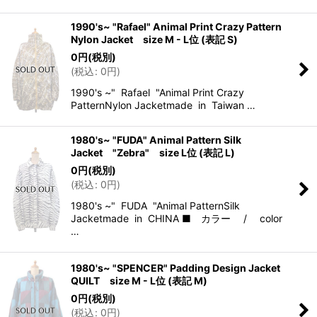
1990's~ "Rafael" Animal Print Crazy Pattern
Nylon Jacket size M - L位 (表記 S)
0
円
(税別)
(
税込
:
0
円
)
1990's ~" Rafael "Animal Print Crazy
PatternNylon Jacketmade in Taiwan …
1980's~ "FUDA" Animal Pattern Silk
Jacket "Zebra" size L位 (表記 L)
0
円
(税別)
(
税込
:
0
円
)
1980's ~" FUDA "Animal PatternSilk
Jacketmade in CHINA ■ カラー / color
…
1980's~ "SPENCER" Padding Design Jacket
QUILT size M - L位 (表記 M)
0
円
(税別)
(
税込
:
0
円
)