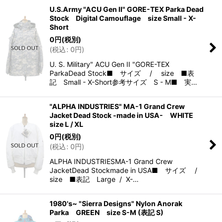
U.S.Army "ACU Gen II" GORE-TEX Parka Dead
Stock Digital Camouflage size Small - X-
Short
0
円
(税別)
(
税込
:
0
円
)
U. S. Military" ACU Gen II "GORE-TEX
ParkaDead Stock■ サイズ / size ■表
記 Small - X-Short参考サイズ S - M■ 実…
"ALPHA INDUSTRIES" MA-1 Grand Crew
Jacket Dead Stock -made in USA- WHITE
size L / XL
0
円
(税別)
(
税込
:
0
円
)
ALPHA INDUSTRIESMA-1 Grand Crew
JacketDead Stockmade in USA■ サイズ /
size ■表記 Large / X-…
1980's~ "Sierra Designs" Nylon Anorak
Parka GREEN size S-M (表記 S)