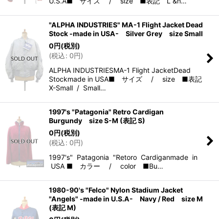
U.S.A■ サイズ / size ■表記 L &n…
"ALPHA INDUSTRIES" MA-1 Flight Jacket Dead
Stock -made in USA- Silver Grey size Small
0
円
(税別)
(
税込
:
0
円
)
ALPHA INDUSTRIESMA-1 Flight JacketDead
Stockmade in USA■ サイズ / size ■表記
X-Small / Small…
1997's "Patagonia" Retro Cardigan
Burgundy size S-M (表記 S)
0
円
(税別)
(
税込
:
0
円
)
1997's" Patagonia "Retoro Cardiganmade in
USA ■ カラー / color ■Bu…
1980-90's "Felco" Nylon Stadium Jacket
"Angels" -made in U.S.A- Navy / Red size M
(表記 M)