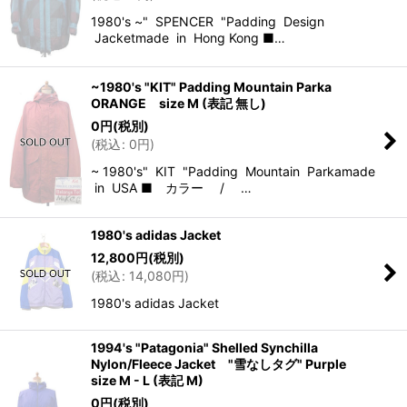
1980's ~" SPENCER "Padding Design
Jacketmade in Hong Kong ■…
~1980's "KIT" Padding Mountain Parka
ORANGE size M (表記 無し)
0
円
(税別)
(
税込
:
0
円
)
~ 1980's" KIT "Padding Mountain Parkamade
in USA ■ カラー / …
1980's adidas Jacket
12,800
円
(税別)
(
税込
:
14,080
円
)
1980's adidas Jacket
1994's "Patagonia" Shelled Synchilla
Nylon/Fleece Jacket "雪なしタグ" Purple
size M - L (表記 M)
0
円
(税別)