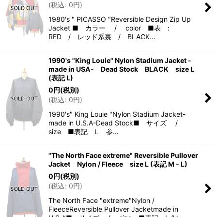
(
税込
:
0
円
)
1980's " PICASSO "Reversible Design Zip Up
Jacket ■ カラー / color ■表 :
RED / レッド系裏 / BLACK…
1990's "King Louie" Nylon Stadium Jacket -
made in USA- Dead Stock BLACK size L
(表記 L)
0
円
(税別)
(
税込
:
0
円
)
1990's" King Louie "Nylon Stadium Jacket-
made in U.S.A-Dead Stock■ サイズ /
size ■表記 L 参…
"The North Face extreme" Reversible Pullover
Jacket Nylon / Fleece size L (表記 M - L)
0
円
(税別)
(
税込
:
0
円
)
The North Face "extreme"Nylon /
FleeceReversible Pullover Jacketmade in