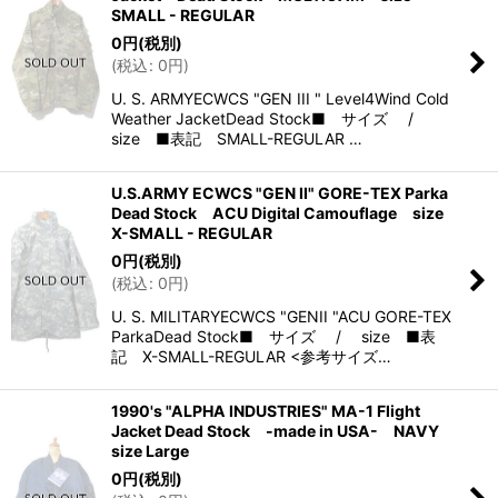
SMALL - REGULAR
0
円
(税別)
(
税込
:
0
円
)
U. S. ARMYECWCS "GEN III " Level4Wind Cold
Weather JacketDead Stock■ サイズ /
size ■表記 SMALL-REGULAR …
U.S.ARMY ECWCS "GEN II" GORE-TEX Parka
Dead Stock ACU Digital Camouflage size
X-SMALL - REGULAR
0
円
(税別)
(
税込
:
0
円
)
U. S. MILITARYECWCS "GENII "ACU GORE-TEX
ParkaDead Stock■ サイズ / size ■表
記 X-SMALL-REGULAR <参考サイズ…
1990's "ALPHA INDUSTRIES" MA-1 Flight
Jacket Dead Stock -made in USA- NAVY
size Large
0
円
(税別)