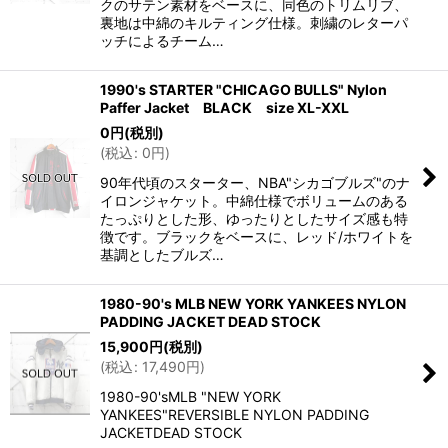
クのサテン素材をベースに、同色のトリムリブ、
裏地は中綿のキルティング仕様。刺繍のレターパ
ッチによるチーム…
1990's STARTER "CHICAGO BULLS" Nylon
Paffer Jacket BLACK size XL-XXL
0
円
(税別)
(
税込
:
0
円
)
90年代頃のスターター、NBA"シカゴブルズ"のナ
イロンジャケット。中綿仕様でボリュームのある
たっぷりとした形、ゆったりとしたサイズ感も特
徴です。ブラックをベースに、レッド/ホワイトを
基調としたブルズ…
1980-90's MLB NEW YORK YANKEES NYLON
PADDING JACKET DEAD STOCK
15,900
円
(税別)
(
税込
:
17,490
円
)
1980-90'sMLB "NEW YORK
YANKEES"REVERSIBLE NYLON PADDING
JACKETDEAD STOCK