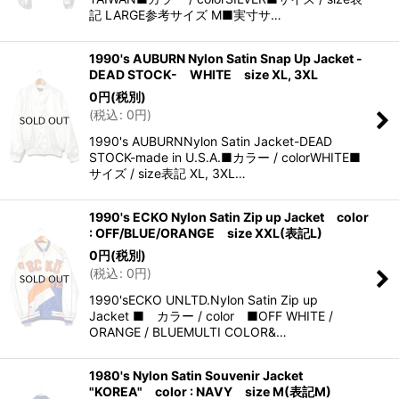
記 LARGE参考サイズ M■実寸サ…
1990's AUBURN Nylon Satin Snap Up Jacket -
DEAD STOCK- WHITE size XL, 3XL
0
円
(税別)
(
税込
:
0
円
)
1990's AUBURNNylon Satin Jacket-DEAD
STOCK-made in U.S.A.■カラー / colorWHITE■
サイズ / size表記 XL, 3XL…
1990's ECKO Nylon Satin Zip up Jacket color
: OFF/BLUE/ORANGE size XXL(表記L)
0
円
(税別)
(
税込
:
0
円
)
1990'sECKO UNLTD.Nylon Satin Zip up
Jacket ■ カラー / color ■OFF WHITE /
ORANGE / BLUEMULTI COLOR&…
1980's Nylon Satin Souvenir Jacket
"KOREA" color : NAVY size M(表記M)