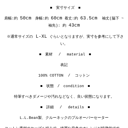
■ 実寸サイズ ■
50cm
60cm
63.5cm
肩幅:約
身幅:約
着丈:約
袖丈(脇下 ~
43cm
袖先): 約
L-XL
※通常サイズの
ぐらいとなりますが、実寸を参考にして下さ
い。
■ 素材 / material ■
表記
100% COTTON /
コットン
■ 状態 / condition ■
特筆すべきダメージや汚れなどなく、良い状態になります。
■ 詳細 / details ■
L.L.Bean製、クルーネックのプルオーバーセーター