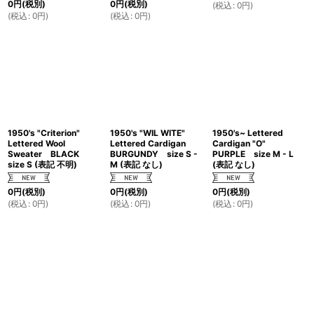
0
円
(税別)
0
円
(税別)
(
税込
:
0
円
)
(
税込
:
0
円
)
(
税込
:
0
円
)
1950's "Criterion"
1950's "WIL WITE"
1950's~ Lettered
Lettered Wool
Lettered Cardigan
Cardigan "O"
Sweater BLACK
BURGUNDY size S -
PURPLE size M - L
size S (表記 不明)
M (表記 なし)
(表記 なし)
0
円
(税別)
0
円
(税別)
0
円
(税別)
(
税込
:
0
円
)
(
税込
:
0
円
)
(
税込
:
0
円
)