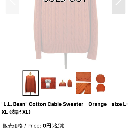
"L.L. Bean" Cotton Cable Sweater Orange size L-
XL (表記 XL)
販売価格 / Price
:
0
円
(税別)