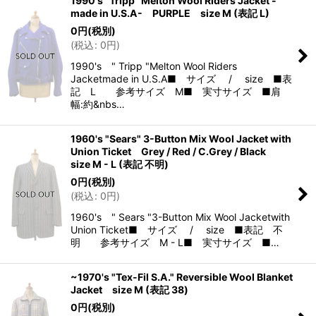
1990's "Tripp" Melton Wool Riders Jacket -
made in U.S.A- PURPLE size M (表記 L)
0
円
(税別)
(
税込
:
0
円
)
1990's " Tripp "Melton Wool Riders
Jacketmade in U.S.A■ サイズ / size ■表
記 L 参考サイズ M■ 実寸サイズ ■肩
幅:約&nbs…
1960's "Sears" 3-Button Mix Wool Jacket with
Union Ticket Grey / Red / C.Grey / Black
size M - L (表記 不明)
0
円
(税別)
(
税込
:
0
円
)
1960's " Sears "3-Button Mix Wool Jacketwith
Union Ticket■ サイズ / size ■表記 不
明 参考サイズ M - L■ 実寸サイズ ■…
~1970's "Tex-Fil S.A." Reversible Wool Blanket
Jacket size M (表記 38)
0
円
(税別)