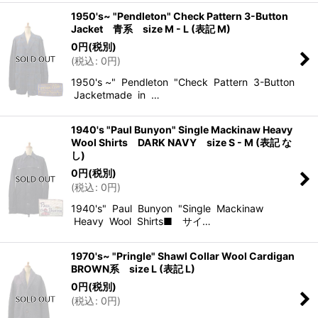
1950's~ "Pendleton" Check Pattern 3-Button
Jacket 青系 size M - L (表記 M)
0
円
(税別)
(
税込
:
0
円
)
1950's ~" Pendleton "Check Pattern 3-Button
Jacketmade in …
1940's "Paul Bunyon" Single Mackinaw Heavy
Wool Shirts DARK NAVY size S - M (表記 な
し)
0
円
(税別)
(
税込
:
0
円
)
1940's" Paul Bunyon "Single Mackinaw
Heavy Wool Shirts■ サイ…
1970's~ "Pringle" Shawl Collar Wool Cardigan
BROWN系 size L (表記 L)
0
円
(税別)
(
税込
:
0
円
)