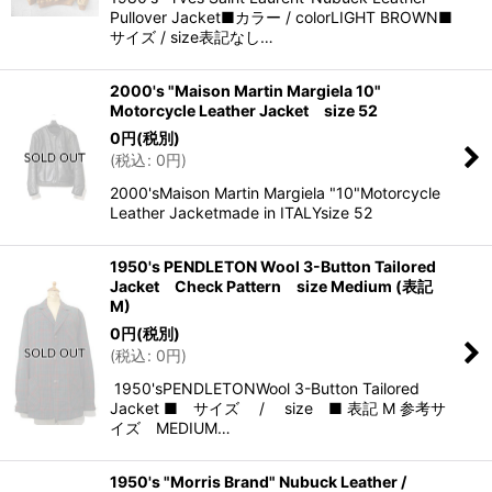
Pullover Jacket■カラー / colorLIGHT BROWN■
サイズ / size表記なし…
2000's "Maison Martin Margiela 10"
Motorcycle Leather Jacket size 52
0
円
(税別)
(
税込
:
0
円
)
2000'sMaison Martin Margiela "10"Motorcycle
Leather Jacketmade in ITALYsize 52
1950's PENDLETON Wool 3-Button Tailored
Jacket Check Pattern size Medium (表記
M)
0
円
(税別)
(
税込
:
0
円
)
1950'sPENDLETONWool 3-Button Tailored
Jacket ■ サイズ / size ■ 表記 M 参考サ
イズ MEDIUM…
1950's "Morris Brand" Nubuck Leather /