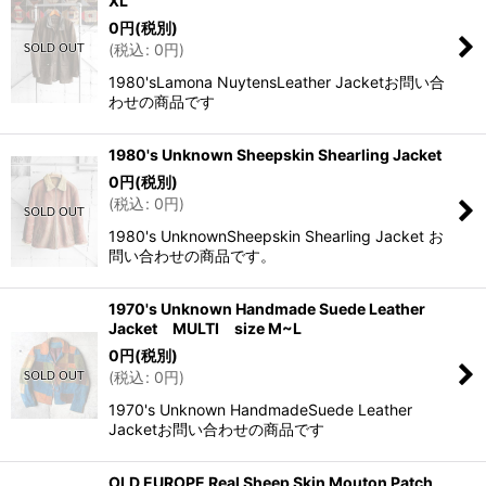
XL
0
円
(税別)
(
税込
:
0
円
)
1980'sLamona NuytensLeather Jacketお問い合
わせの商品です
1980's Unknown Sheepskin Shearling Jacket
0
円
(税別)
(
税込
:
0
円
)
1980's UnknownSheepskin Shearling Jacket お
問い合わせの商品です。
1970's Unknown Handmade Suede Leather
Jacket MULTI size M~L
0
円
(税別)
(
税込
:
0
円
)
1970's Unknown HandmadeSuede Leather
Jacketお問い合わせの商品です
OLD EUROPE Real Sheep Skin Mouton Patch