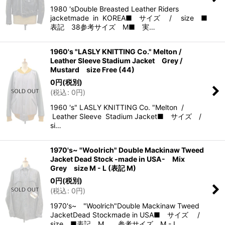
1980 'sDouble Breasted Leather Riders
jacketmade in KOREA■ サイズ / size ■
表記 38参考サイズ M■ 実…
1960's "LASLY KNITTING Co." Melton /
Leather Sleeve Stadium Jacket Grey /
Mustard size Free (44)
0
円
(税別)
(
税込
:
0
円
)
1960 's" LASLY KNITTING Co. "Melton /
Leather Sleeve Stadium Jacket■ サイズ /
si…
1970's~ "Woolrich" Double Mackinaw Tweed
Jacket Dead Stock -made in USA- Mix
Grey size M - L (表記 M)
0
円
(税別)
(
税込
:
0
円
)
1970's~ "Woolrich"Double Mackinaw Tweed
JacketDead Stockmade in USA■ サイズ /
size ■表記 M 参考サイズ M - L…