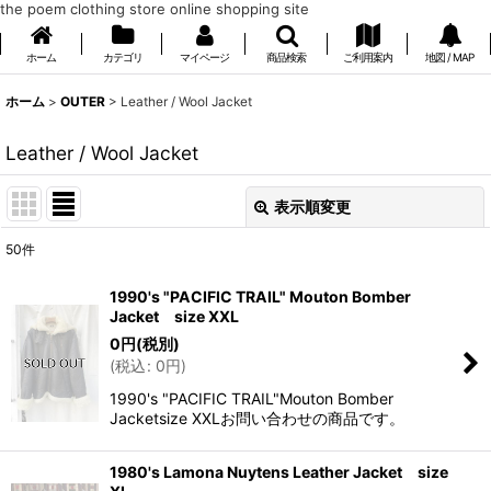
the poem clothing store online shopping site
ホーム
カテゴリ
マイページ
商品検索
ご利用案内
地図 / MAP
ホーム
>
OUTER
>
Leather / Wool Jacket
Leather / Wool Jacket
表示順変更
閉じる
50
件
表示数
:
1990's "PACIFIC TRAIL" Mouton Bomber
Jacket size XXL
在庫あり
0
円
(税別)
(
税込
:
0
円
)
並び順
:
1990's "PACIFIC TRAIL"Mouton Bomber
Jacketsize XXLお問い合わせの商品です。
絞り込む
1980's Lamona Nuytens Leather Jacket size