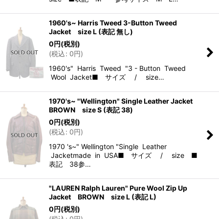
1960's~ Harris Tweed 3-Button Tweed
Jacket size L (表記 無し)
0
円
(税別)
(
税込
:
0
円
)
1960's" Harris Tweed "3 - Button Tweed
Wool Jacket■ サイズ / size…
1970's~ "Wellington" Single Leather Jacket
BROWN size S (表記 38)
0
円
(税別)
(
税込
:
0
円
)
1970 's~" Wellington "Single Leather
Jacketmade in USA■ サイズ / size ■
表記 38参…
"LAUREN Ralph Lauren" Pure Wool Zip Up
Jacket BROWN size L (表記 L)
0
円
(税別)
(
税込
:
0
円
)