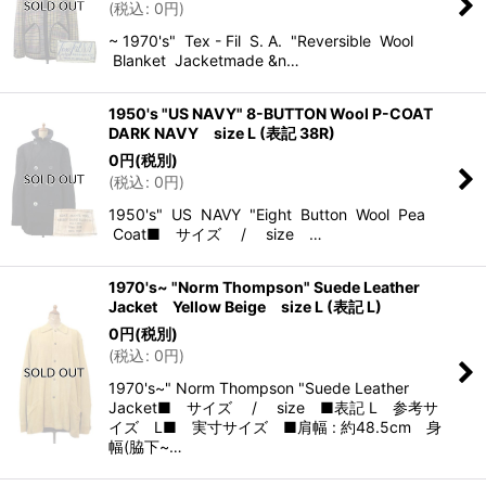
(
税込
:
0
円
)
~ 1970's" Tex - Fil S. A. "Reversible Wool
Blanket Jacketmade &n…
1950's "US NAVY" 8-BUTTON Wool P-COAT
DARK NAVY size L (表記 38R)
0
円
(税別)
(
税込
:
0
円
)
1950's" US NAVY "Eight Button Wool Pea
Coat■ サイズ / size …
1970's~ "Norm Thompson" Suede Leather
Jacket Yellow Beige size L (表記 L)
0
円
(税別)
(
税込
:
0
円
)
1970's~" Norm Thompson "Suede Leather
Jacket■ サイズ / size ■表記 L 参考サ
イズ L■ 実寸サイズ ■肩幅 : 約48.5cm 身
幅(脇下~…