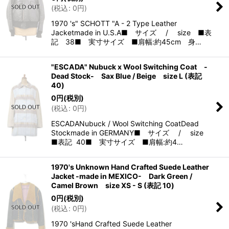
(
税込
:
0
円
)
1970 's" SCHOTT "A - 2 Type Leather
Jacketmade in U.S.A■ サイズ / size ■表
記 38■ 実寸サイズ ■肩幅:約45cm 身…
"ESCADA" Nubuck x Wool Switching Coat -
Dead Stock- Sax Blue / Beige size L (表記
40)
0
円
(税別)
(
税込
:
0
円
)
ESCADANubuck / Wool Switching CoatDead
Stockmade in GERMANY■ サイズ / size
■表記 40■ 実寸サイズ ■肩幅:約4…
1970's Unknown Hand Crafted Suede Leather
Jacket -made in MEXICO- Dark Green /
Camel Brown size XS - S (表記 10)
0
円
(税別)
(
税込
:
0
円
)
1970 'sHand Crafted Suede Leather