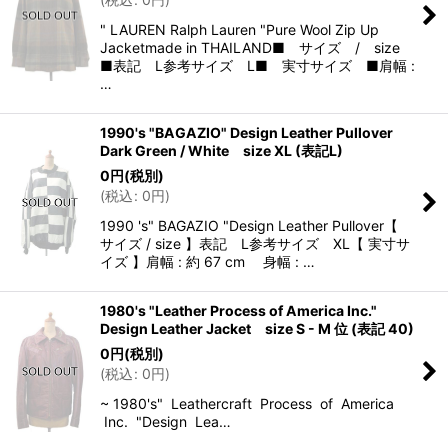
" LAUREN Ralph Lauren "Pure Wool Zip Up
Jacketmade in THAILAND■ サイズ / size
■表記 L参考サイズ L■ 実寸サイズ ■肩幅 :
…
1990's "BAGAZIO" Design Leather Pullover
Dark Green / White size XL (表記L)
0
円
(税別)
(
税込
:
0
円
)
1990 's" BAGAZIO "Design Leather Pullover【
サイズ / size 】表記 L参考サイズ XL【 実寸サ
イズ 】肩幅 : 約 67 cm 身幅 : …
1980's "Leather Process of America Inc."
Design Leather Jacket size S - M 位 (表記 40)
0
円
(税別)
(
税込
:
0
円
)
~ 1980's" Leathercraft Process of America
Inc. "Design Lea…