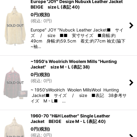
Europe "JOY" Design Nubuxk Leather Jacket
BEIGE size L (表記 40)
0
円
(税別)
(
税込
:
0
円
)
Europe" JOY "Nubuck Leather Jacket■ サイ
ズ / size ■■ 実寸サイズ ■肩幅:約
49cm 身幅:約59.5cm 着丈:約77cm 袖丈(脇下
~袖…
~1950's Woolrich Woolem Mills "Hunting
Jacket" size M - L (表記 38)
0
円
(税別)
(
税込
:
0
円
)
~ 1950'sWoolrich Woolen MillsWool Hunting
Jacket■ サイズ / size ■表記 38参考サ
イズ M - L■ …
1960-70 "H&H Leather" Single Leather
Jacket BEIGE size M - L (表記 40)
0
円
(税別)
(
税込
:
0
円
)