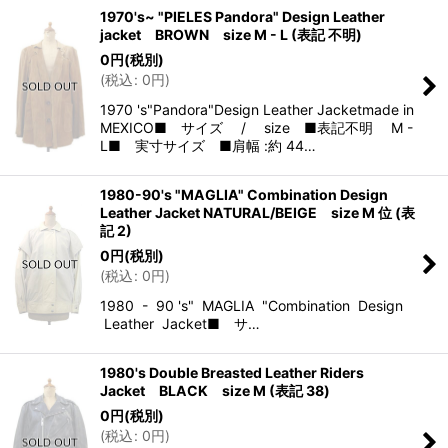
1970's~ "PIELES Pandora" Design Leather
jacket BROWN size M - L (表記 不明)
0
円
(税別)
(
税込
:
0
円
)
1970 's"Pandora"Design Leather Jacketmade in
MEXICO■ サイズ / size ■表記不明 M -
L■ 実寸サイズ ■肩幅 :約 44…
1980-90's "MAGLIA" Combination Design
Leather Jacket NATURAL/BEIGE size M 位 (表
記 2)
0
円
(税別)
(
税込
:
0
円
)
1980 - 90 's" MAGLIA "Combination Design
Leather Jacket■ サ…
1980's Double Breasted Leather Riders
Jacket BLACK size M (表記 38)
0
円
(税別)
(
税込
:
0
円
)