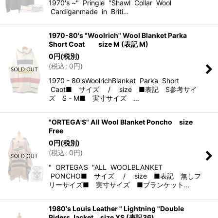
1970's ~" Pringle "Shawl Collar Wool
Cardiganmade in Briti…
1970-80's "Woolrich" Wool Blanket Parka
Short Coat size M (表記 M)
0
円
(税別)
(
税込
:
0
円
)
1970 - 80'sWoolrichBlanket Parka Short
Caot■ サイズ / size ■表記 S参考サイ
ズ S - M■ 実寸サイズ …
"ORTEGA'S" All Wool Blanket Poncho size
Free
0
円
(税別)
(
税込
:
0
円
)
" ORTEGA'S "ALL WOOLBLANKET
PONCHO■ サイズ / size ■表記 無しフ
リーサイズ■ 実寸サイズ ■ブランケット…
1980's Louis Leather " Lightning "Double
Riders Jacket size XS (表記36)