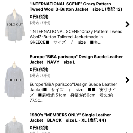
"INTERNATIONAL SCENE" Crazy Pattern
Tweed Wool 3-Button Jacket size L (表記 12)
0
円
(税別)
(
税込
:
0
円
)
"INTERNATIONAL SCENE"Crazy Pattern Tweed
Wool3-Button Tailored Jacketmade in
GREECE■ サイズ / size ■表…
Europe "BiBA pariscop" Design Suede Leather
Jacket NAVY size L
0
円
(税別)
(
税込
:
0
円
)
Europe"BiBA pariscop"Design Suede Leather
Jacket■ サイズ / size ■■ 実寸サイ
ズ ■肩幅:約51cm 身幅:約56cm 着丈:約
77.5c…
1980's "MEMBERS ONLY" Single Leather
Jacket BLACK size L - XL (表記 44)
0
円
(税別)