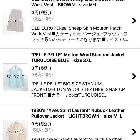
Work Vest BROWN size M-L
0
円
(税別)
(
税込
:
0
円
)
OLD EUROPEReal Sheep Skin Mouton Patch
Work Vest■カラー / colorベージュ~ブラウン~ブ
ラック系のパッチワークになります■サイズ / s…
"PELLE PELLE" Melton Wool Stadium Jacket
TURQUOISE BLUE size 3XL
0
円
(税別)
(
税込
:
0
円
)
"PELLE PELLE" BIG SIZE STADIUM
JACKETMELTON WOOL / LEATHER, SNAP UP
FRONT.■カラー / colorTURQUOISE…
1980's "Yves Saint Laurent" Nubuck Leather
Pullover Jacket LIGHT BROWN size M-L
0
円
(税別)
(
税込
:
0
円
)
1980's "Yves Saint Laurent"Nubuck Leather