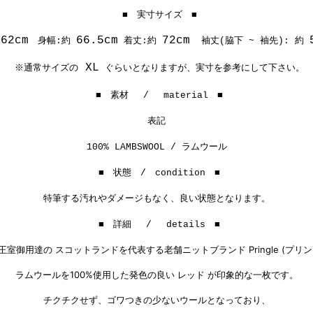
■ 実寸サイズ ■
62cm
66.5cm
72cm
約
身幅:約
着丈:約
袖丈(脇下 ~ 袖先): 約
XL
※通常サイズの
ぐらいとなりますが、実寸を参考にして下さい。
■ 素材 / material ■
表記
100% LAMBSWOOL / ラムウール
■ 状態 / condition ■
特筆する汚れやダメージもなく、良い状態となります。
■ 詳細 / details ■
王室御用達の スコットランドを代表する老舗ニットブランド Pringle (プリン
ラムウールを100%使用した発色の良い レッド が印象的な一枚です。
チクチクせず、ゴワつきの少ないウールとなっており、