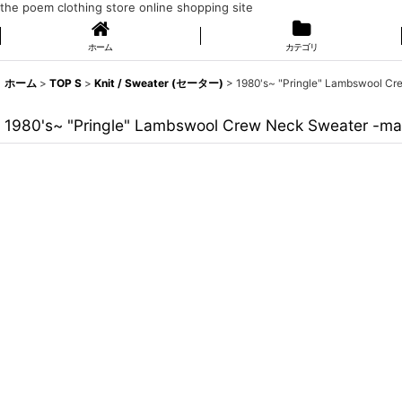
the poem clothing store online shopping site
ホーム
カテゴリ
ホーム
>
TOP S
>
Knit / Sweater (セーター)
>
1980's~ "Pringle" Lambswool
1980's~ "Pringle" Lambswool Crew Neck Sweater 