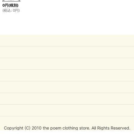
0
円
(税別)
(
税込
:
0
円
)
Copyright (C) 2010 the poem clothing store. All Rights Reserved.