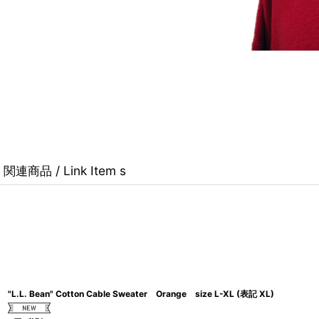
関連商品 / Link Item s
"L.L. Bean" Cotton Cable Sweater Orange size L-XL (表記 XL)