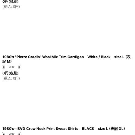
0
円
(税別)
(
税込
:
0
円
)
1980's "Pierre Cardin" Wool Mix Trim Cardigan White / Black size L (表
記 M)
0
円
(税別)
(
税込
:
0
円
)
1980's~ BVD Crew Neck Print Sweat Shirts BLACK size L (表記 XL)