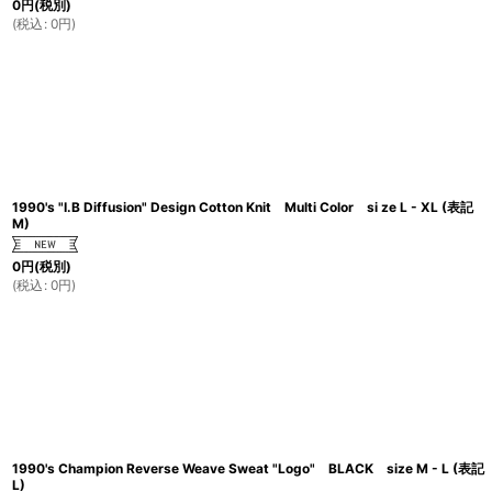
0
円
(税別)
(
税込
:
0
円
)
1990's "I.B Diffusion" Design Cotton Knit Multi Color si ze L - XL (表記
M)
0
円
(税別)
(
税込
:
0
円
)
1990's Champion Reverse Weave Sweat "Logo" BLACK size M - L (表記
L)