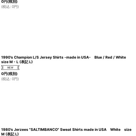
0
円
(税別)
(
税込
:
0
円
)
1990's Champion L/S Jersey Shirts -made in USA- Blue / Red / White
size M - L (表記 L)
0
円
(税別)
(
税込
:
0
円
)
1980's Jerzees "SALTIMBANCO" Sweat Shirts made in USA White size
M (表記 L)