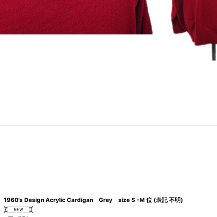
1960's Design Acrylic Cardigan Grey size S -M 位 (表記 不明)