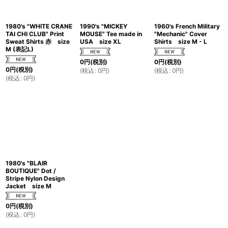
1980's "WHITE CRANE
1990's "MICKEY
1960's French Military
TAI CHI CLUB" Print
MOUSE" Tee made in
"Mechanic" Cover
Sweat Shirts 赤 size
USA size XL
Shirts size M - L
M (表記L)
0
円
(税別)
0
円
(税別)
0
円
(税別)
(
税込
:
0
円
)
(
税込
:
0
円
)
(
税込
:
0
円
)
1980's "BLAIR
BOUTIQUE" Dot /
Stripe Nylon Design
Jacket size M
0
円
(税別)
(
税込
:
0
円
)