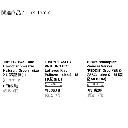
関連商品 / Link Item s
1960's~ Two-Tone
1950's "LASLEY
1980's "champion"
Cowichan Sweater
KNITTING CO."
Reverse Weave
Natural / Green size
Lettered Knit
"PEDDIE" Grey 両面染
XL (表記 無し)
Pullover size S - M
み込み size S - M (表
(表記 無し)
記 MEDIUM)
0
円
(税別)
0
円
(税別)
0
円
(税別)
(
税込
:
0
円
)
(
税込
:
0
円
)
(
税込
:
0
円
)