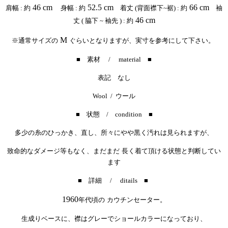
46 cm
52.5 cm
66 cm
肩幅 : 約
身幅 : 約
着丈 (背面襟下~裾) : 約
袖
46 cm
丈 ( 脇下 ~ 袖先 ) : 約
M
※通常サイズの
ぐらいとなりますが、実寸を参考にして下さい。
■ 素材 / material ■
表記 なし
Wool / ウール
■ 状態 / condition ■
多少の糸のひっかき、直し、所々にやや黒く汚れは見られますが、
致命的なダメージ等もなく、まだまだ 長く着て頂ける状態と判断してい
ます
■ 詳細 / ditails ■
1960
年代頃の カウチンセーター。
生成りベースに、襟はグレーでショールカラーになっており、