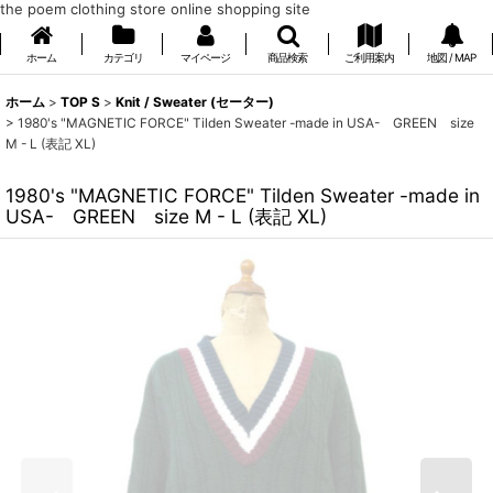
the poem clothing store online shopping site
ホーム
カテゴリ
マイページ
商品検索
ご利用案内
地図 / MAP
ホーム
>
TOP S
>
Knit / Sweater (セーター)
>
1980's "MAGNETIC FORCE" Tilden Sweater -made in USA- GREEN size
M - L (表記 XL)
1980's "MAGNETIC FORCE" Tilden Sweater -made in
USA- GREEN size M - L (表記 XL)