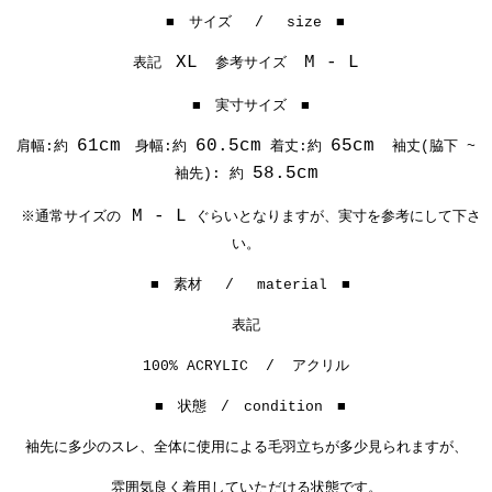
■ サイズ / size ■
XL
参考サイズ
M - L
表記
■ 実寸サイズ ■
61cm
60.5cm
65cm
肩幅:約
身幅:約
着丈:約
袖丈(脇下 ~
58.5cm
袖先): 約
M - L
※通常サイズの
ぐらいとなりますが、実寸を参考にして下さ
い。
■ 素材 / material ■
表記
100% ACRYLIC / アクリル
■ 状態 / condition ■
袖先に多少のスレ、全体に使用による毛羽立ちが多少見られますが、
雰囲気良く着用していただける状態です。