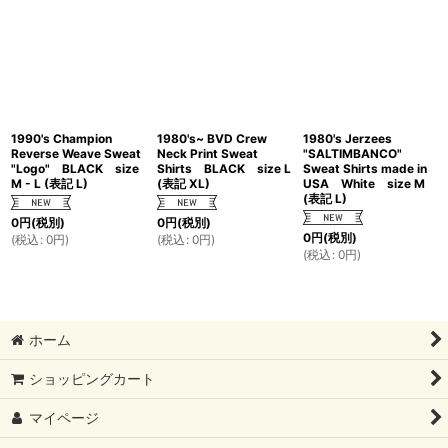
1990's Champion
1980's~ BVD Crew
1980's Jerzees
Reverse Weave Sweat
Neck Print Sweat
"SALTIMBANCO"
"Logo" BLACK size
Shirts BLACK size L
Sweat Shirts made in
M - L (表記 L)
(表記 XL)
USA White size M
(表記 L)
0
円
(税別)
0
円
(税別)
0
円
(税別)
(
税込
:
0
円
)
(
税込
:
0
円
)
(
税込
:
0
円
)
ホーム
ショッピングカート
マイページ