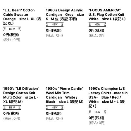
"L.L. Bean" Cotton
1960's Design Acrylic
"FOCUS AMERICA"
Cable Sweater
Cardigan Grey size
U.S. Flag Cotton Knit
Orange size L-XL (表
S -M 位 (表記 不明)
White size L (表記 L)
記 XL)
0
円
(税別)
0
円
(税別)
0
円
(税別)
(
税込
:
0
円
)
(
税込
:
0
円
)
(
税込
:
0
円
)
1990's "I.B Diffusion"
1980's "Pierre Cardin"
1990's Champion L/S
Design Cotton Knit
Wool Mix Trim
Jersey Shirts -made in
Multi Color si ze L -
Cardigan White /
USA- Blue / Red /
XL (表記 M)
Black size L (表記 M)
White size M - L (表
記 L)
0
円
(税別)
0
円
(税別)
0
円
(税別)
(
税込
:
0
円
)
(
税込
:
0
円
)
(
税込
:
0
円
)