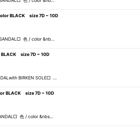
SANDAL□ 色 / color &nb…
or BLACK size 7D ~ 10D
SANDAL□ 色 / color &nb…
BLACK size 7D ~ 10D
NDALwith BIRKEN SOLE□ …
r BLACK size 7D ~ 10D
ANDAL□ 色 / color &nbs…