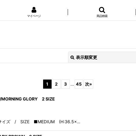
マイページ
商品検索
表示順変更
1
2
3
...
45
次
»
L/MORNING GLORY 2 SIZE
絞り込む
N■ サイズ / SIZE ■MEDIUM (H:36.5×…