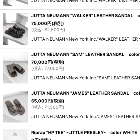
JUTTA NEUMANNNew York Inc."WALKER" LEATHER 
JUTTA NEUMANN "WALKER" LEATHER SANDAL col
75,000
円
(税別)
(
税込
:
82,500
円
)
JUTTA NEUMANNNew York Inc."WALKER" LEATHER 
JUTTA NEUMANN "SAM" LEATHER SANDAL color 
70,000
円
(税別)
(
税込
:
77,000
円
)
JUTTA NEUMANNNew York Inc."SAM" LEATHER SA
JUTTA NEUMANN "JAMES" LEATHER SANDAL colo
65,000
円
(税別)
(
税込
:
71,500
円
)
JUTTA NEUMANNNew York Inc."JAMES" LEATHER S
Riprap "HP TEE" -LITTLE PRESLEY- color WHITE