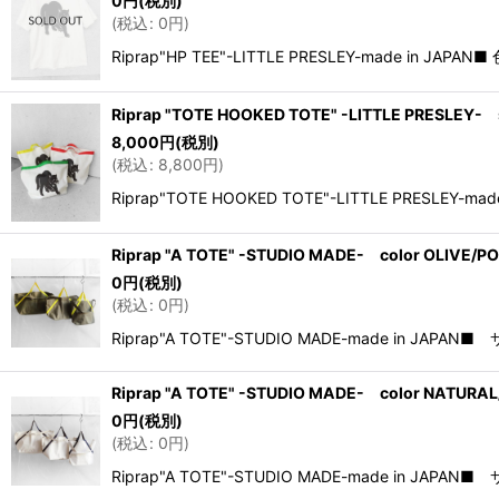
0
円
(税別)
(
税込
:
0
円
)
Riprap"HP TEE"-LITTLE PRESLEY-made in JAPAN■
Riprap "TOTE HOOKED TOTE" -LITTLE PRESLEY- 
8,000
円
(税別)
(
税込
:
8,800
円
)
Riprap"TOTE HOOKED TOTE"-LITTLE PRESLEY-
Riprap "A TOTE" -STUDIO MADE- color OLIVE/P
0
円
(税別)
(
税込
:
0
円
)
Riprap"A TOTE"-STUDIO MADE-made in JAPA
Riprap "A TOTE" -STUDIO MADE- color NATURA
0
円
(税別)
(
税込
:
0
円
)
Riprap"A TOTE"-STUDIO MADE-made in JAPA