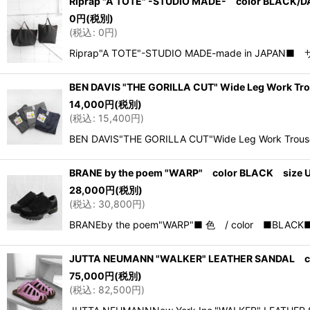
Riprap "A TOTE" -STUDIO MADE- color BLACK/
0
円
(税別)
(
税込
:
0
円
)
Riprap"A TOTE"-STUDIO MADE-made in JAPA
BEN DAVIS "THE GORILLA CUT" Wide Leg Work
14,000
円
(税別)
(
税込
:
15,400
円
)
BEN DAVIS"THE GORILLA CUT"Wide Leg Work Trouse
BRANE by the poem "WARP" color BLACK size 
28,000
円
(税別)
(
税込
:
30,800
円
)
BRANEby the poem"WARP"■ 色 / color ■BLACK■ 
JUTTA NEUMANN "WALKER" LEATHER SANDAL col
75,000
円
(税別)
(
税込
:
82,500
円
)