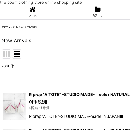
the poem clothing store online shopping site
ホーム
カテゴリ
ホーム
>
New Arrivals
New Arrivals
2660
件
表示数
:
在庫あり
Riprap "A TOTE" -STUDIO MADE- color NATURA
並び順
:
0
円
(税別)
(
税込
:
0
円
)
Riprap"A TOTE"-STUDIO MADE-made in JAPA