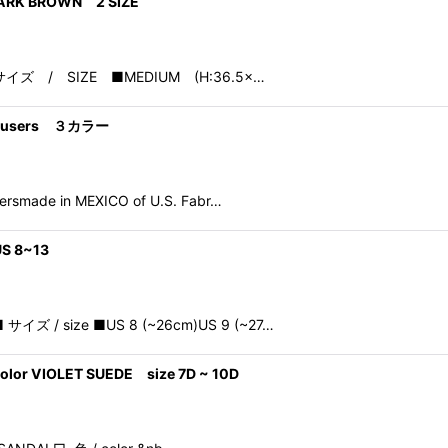
DARK BROWN 2 SIZE
N■ サイズ / SIZE ■MEDIUM (H:36.5×…
 Trousers ３カラー
rsmade in MEXICO of U.S. Fabr…
US 8~13
サイズ / size ■US 8 (~26cm)US 9 (~27…
or VIOLET SUEDE size 7D ~ 10D