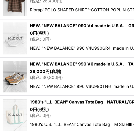
(
税込
:
26,400
円
)
Riprap"POLO SHAPED SHIRT"-COTTON POPLIN STR
NEW. "NEW BALANCE" 990 V4 made in U.S.A. GR
0
円
(税別)
(
税込
:
0
円
)
NEW. "NEW BALANCE" 990 V4U990GR4 made in 
NEW. "NEW BALANCE" 990 V6 made in U.S.A. TA
28,000
円
(税別)
(
税込
:
30,800
円
)
NEW. "NEW BALANCE" 990 V6U990TN6 made in 
1980's "L.L. BEAN" Canvas Tote Bag NATURAL/G
0
円
(税別)
(
税込
:
0
円
)
1980's U.S. "L.L. BEAN"Canvas Tote Bag 