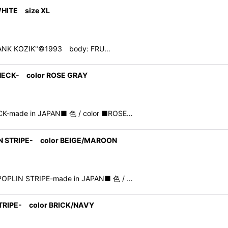
WHITE size XL
FRANK KOZIK"©1993 body: FRU…
HECK- color ROSE GRAY
K-made in JAPAN■ 色 / color ■ROSE…
IN STRIPE- color BEIGE/MAROON
OPLIN STRIPE-made in JAPAN■ 色 / …
STRIPE- color BRICK/NAVY