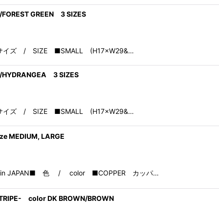
L/FOREST GREEN 3 SIZES
N■ サイズ / SIZE ■SMALL (H17×W29&…
AL/HYDRANGEA 3 SIZES
N■ サイズ / SIZE ■SMALL (H17×W29&…
ize MEDIUM, LARGE
ade in JAPAN■ 色 / color ■COPPER カッパ…
 STRIPE- color DK BROWN/BROWN