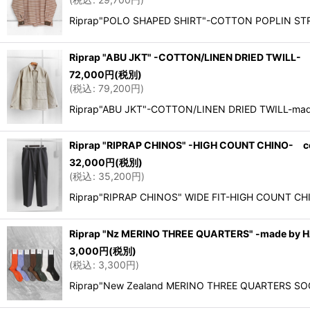
Riprap"POLO SHAPED SHIRT"-COTTON POPLIN STR
Riprap "ABU JKT" -COTTON/LINEN DRIED TWILL-
72,000
円
(税別)
(
税込
:
79,200
円
)
Riprap"ABU JKT"-COTTON/LINEN DRIED TWILL-mad
Riprap "RIPRAP CHINOS" -HIGH COUNT CHINO- 
32,000
円
(税別)
(
税込
:
35,200
円
)
Riprap"RIPRAP CHINOS" WIDE FIT-HIGH COUNT CH
Riprap "Nz MERINO THREE QUARTERS" -made by 
3,000
円
(税別)
(
税込
:
3,300
円
)
Riprap"New Zealand MERINO THREE QUARTERS S