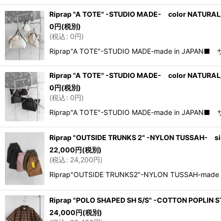
Riprap "A TOTE" -STUDIO MADE- color NATURA
0
円
(税別)
(
税込
:
0
円
)
Riprap"A TOTE"-STUDIO MADE-made in JAPA
Riprap "A TOTE" -STUDIO MADE- color NATUR
0
円
(税別)
(
税込
:
0
円
)
Riprap"A TOTE"-STUDIO MADE-made in JAPA
Riprap "OUTSIDE TRUNKS 2" -NYLON TUSSAH- s
22,000
円
(税別)
(
税込
:
24,200
円
)
Riprap"OUTSIDE TRUNKS2"-NYLON TUSSAH-m
Riprap "POLO SHAPED SH S/S" -COTTON POPLIN
24,000
円
(税別)