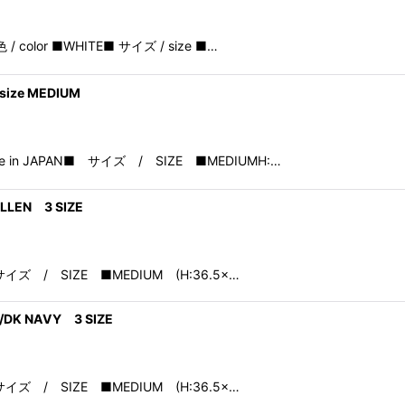
 色 / color ■WHITE■ サイズ / size ■…
size MEDIUM
made in JAPAN■ サイズ / SIZE ■MEDIUMH:…
OLLEN 3 SIZE
N■ サイズ / SIZE ■MEDIUM (H:36.5×…
L/DK NAVY 3 SIZE
N■ サイズ / SIZE ■MEDIUM (H:36.5×…