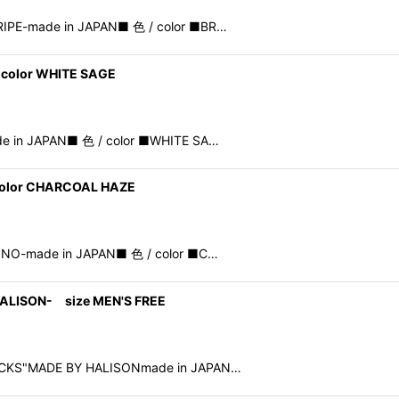
IPE-made in JAPAN■ 色 / color ■BR…
 color WHITE SAGE
e in JAPAN■ 色 / color ■WHITE SA…
color CHARCOAL HAZE
INO-made in JAPAN■ 色 / color ■C…
HALISON- size MEN'S FREE
OCKS"MADE BY HALISONmade in JAPAN…