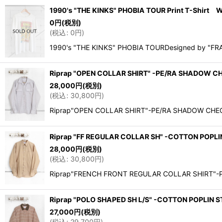
1990's "THE KINKS" PHOBIA TOUR Print T-Shirt 
0
円
(税別)
(
税込
:
0
円
)
1990's "THE KINKS" PHOBIA TOURDesigned by "
Riprap "OPEN COLLAR SHIRT" -PE/RA SHADOW C
28,000
円
(税別)
(
税込
:
30,800
円
)
Riprap"OPEN COLLAR SHIRT"-PE/RA SHADOW CHEC
Riprap "FF REGULAR COLLAR SH" -COTTON POPL
28,000
円
(税別)
(
税込
:
30,800
円
)
Riprap"FRENCH FRONT REGULAR COLLAR SHIRT"-P
Riprap "POLO SHAPED SH L/S" -COTTON POPLIN 
27,000
円
(税別)
(
税込
:
29,700
円
)