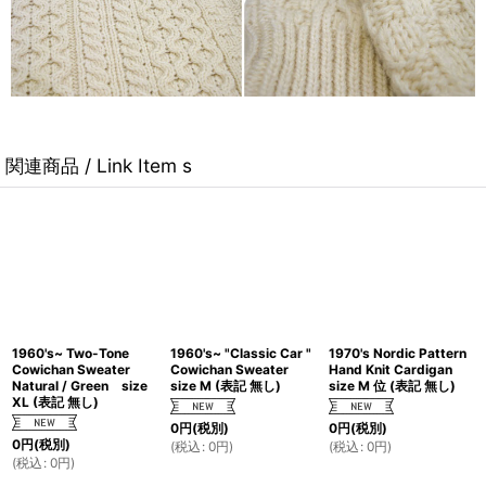
関連商品 / Link Item s
1960's~ Two-Tone
1960's~ "Classic Car "
1970's Nordic Pattern
Cowichan Sweater
Cowichan Sweater
Hand Knit Cardigan
Natural / Green size
size M (表記 無し)
size M 位 (表記 無し)
XL (表記 無し)
0
円
(税別)
0
円
(税別)
0
円
(税別)
(
税込
:
0
円
)
(
税込
:
0
円
)
(
税込
:
0
円
)