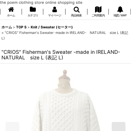
the poem clothing store online shopping site
ホーム
カテゴリ
マイページ
商品検索
ご利用案内
地図 / MAP
ホーム
>
TOP S
>
Knit / Sweater (セーター)
>
"CRIOS" Fisherman's Sweater -made in IRELAND- NATURAL size L (表記
L)
"CRIOS" Fisherman's Sweater -made in IRELAND-
NATURAL size L (表記 L)