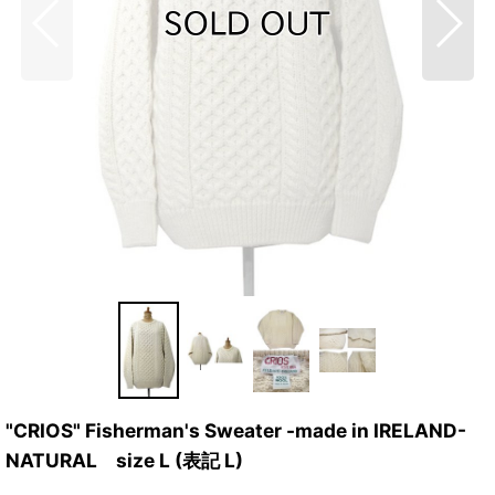
"CRIOS" Fisherman's Sweater -made in IRELAND-
NATURAL size L (表記 L)