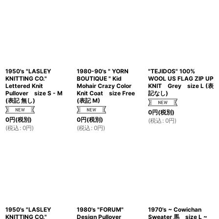
1950's "LASLEY
1980-90's " YORN
"TEJIDOS" 100%
KNITTING CO."
BOUTIQUE " Kid
WOOL US FLAG ZIP UP
Lettered Knit
Mohair Crazy Color
KNIT Grey size L (表
Pullover size S - M
Knit Coat size Free
記なし)
(表記 無し)
(表記 M)
0
円
(税別)
0
円
(税別)
0
円
(税別)
(
税込
:
0
円
)
(
税込
:
0
円
)
(
税込
:
0
円
)
1950's "LASLEY
1980's "FORUM"
1970's ~ Cowichan
KNITTING CO."
Design Pullover
Sweater 馬 size L ~