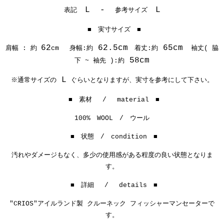
L -
参考サイズ
L
表記
■ 実寸サイズ ■
62
62.5cm
65cm
肩幅 : 約
cm 身幅:約
着丈:約
袖丈( 脇
58cm
下 ~ 袖先 ):約
L
※通常サイズの
ぐらいとなりますが、実寸を参考にして下さい。
■ 素材 / material ■
100% WOOL / ウール
■ 状態 / condition ■
汚れやダメージもなく、多少の使用感がある程度の良い状態となりま
す。
■ 詳細 / details ■
"CRIOS"アイルランド製 クルーネック フィッシャーマンセーターで
す。