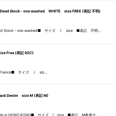
ka Dead Stock - one washed WHITE size FREE (表記 不明)
arkaDead Stock - one washed■ サイズ / size ■表記 不明…
size Free (表記 92C)
e in France■ サイズ / siz…
Black Denim size M (表記 M)
le Coatmade in HONG KONG■ サイズ / size ■表記 M参考サ…