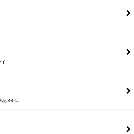
寸サイ…
■表記:48<…