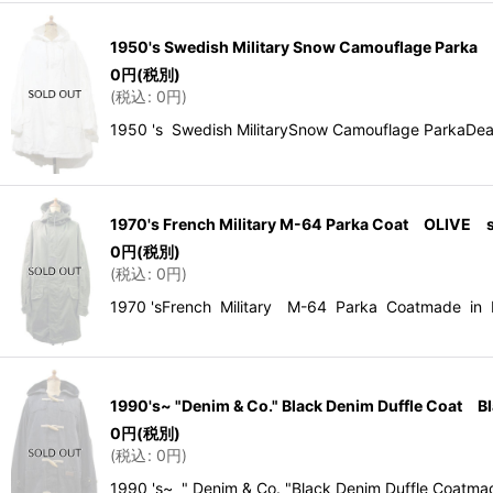
1950's Swedish Military Snow Camouflage Par
0
円
(税別)
(
税込
:
0
円
)
1950 's Swedish MilitarySnow Camouflage P
1970's French Military M-64 Parka Coat OLIVE 
0
円
(税別)
(
税込
:
0
円
)
1970 'sFrench Military M-64 Parka Coatmad
1990's~ "Denim & Co." Black Denim Duffle Coat 
0
円
(税別)
(
税込
:
0
円
)
1990 's~ " Denim & Co. "Black Denim Duff