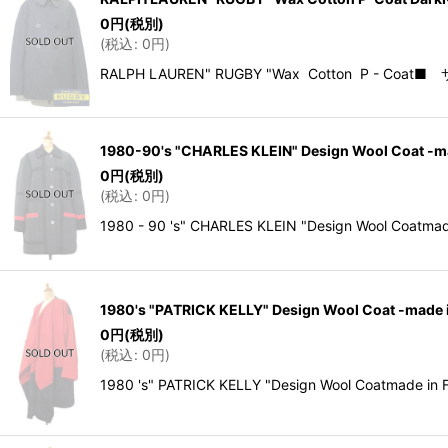
0
円
(税別)
(
税込
:
0
円
)
RALPH LAUREN" RUGBY "Wax Cotton P 
1980-90's "CHARLES KLEIN" Design Wool Coat -m
0
円
(税別)
(
税込
:
0
円
)
1980 - 90 's" CHARLES KLEIN "Design Wool
1980's "PATRICK KELLY" Design Wool Coat -made 
0
円
(税別)
(
税込
:
0
円
)
1980 's" PATRICK KELLY "Design Wool Co