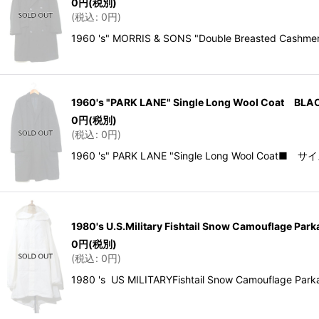
0
円
(税別)
(
税込
:
0
円
)
1960 's" MORRIS & SONS "Double Breaste
1960's "PARK LANE" Single Long Wool Coat BL
0
円
(税別)
(
税込
:
0
円
)
1960 's" PARK LANE "Single Long Wool C
1980's U.S.Military Fishtail Snow Camouflage P
0
円
(税別)
(
税込
:
0
円
)
1980 's US MILITARYFishtail Snow Camouf