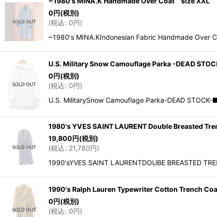
~1980's MINA.K Handmade Over Coat size XXL
0
円
(税別)
(
税込
:
0
円
)
~1980's MINA.KIndonesian Fabric Handmade 
U.S. Military Snow Camouflage Parka -DEAD S
0
円
(税別)
(
税込
:
0
円
)
U.S. MilitarySnow Camouflage Parka-DEAD 
1980's YVES SAINT LAURENT Double Breasted T
19,800
円
(税別)
(
税込
:
21,780
円
)
1990'sYVES SAINT LAURENTDOUBE BREASTED 
1990's Ralph Lauren Typewriter Cotton Trench 
0
円
(税別)
(
税込
:
0
円
)