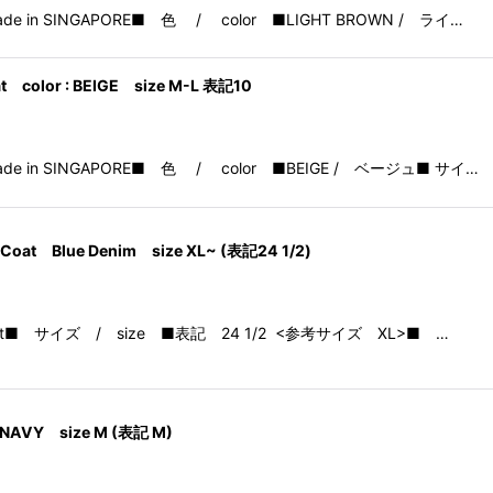
 Coatmade in SINGAPORE■ 色 / color ■LIGHT BROWN / ライ…
oat color : BEIGE size M-L 表記10
h Coatmade in SINGAPORE■ 色 / color ■BEIGE / ベージュ■ サイ…
 Coat Blue Denim size XL~ (表記24 1/2)
sign Coat■ サイズ / size ■表記 24 1/2 <参考サイズ XL>■ …
at NAVY size M (表記 M)