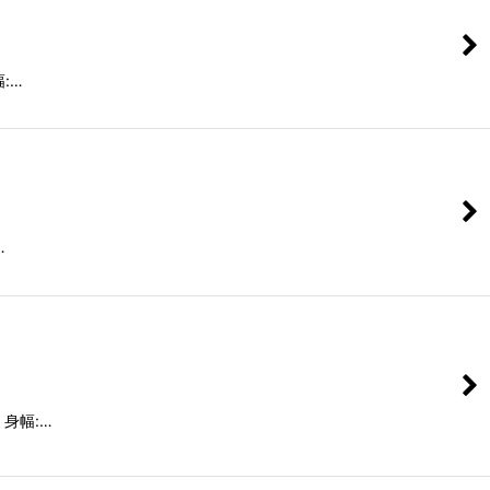
幅:…
…
m 身幅:…