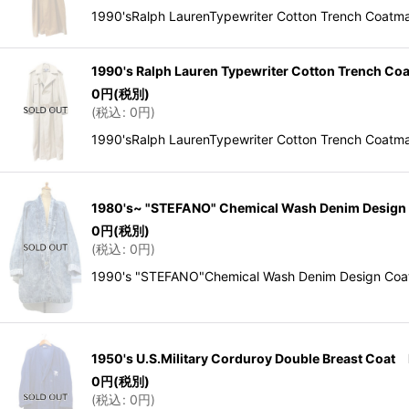
1990'sRalph LaurenTypewriter Cotton Trench
1990's Ralph Lauren Typewriter Cotton Trench C
0
円
(税別)
(
税込
:
0
円
)
1990'sRalph LaurenTypewriter Cotton Trenc
1980's~ "STEFANO" Chemical Wash Denim Design
0
円
(税別)
(
税込
:
0
円
)
1990's "STEFANO"Chemical Wash Denim De
1950's U.S.Military Corduroy Double Breast Co
0
円
(税別)
(
税込
:
0
円
)