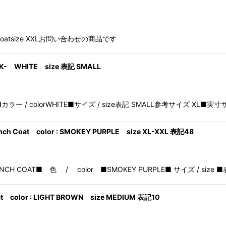
Over Coatsize XXLお問い合わせの商品です
TOCK- WHITE size 表記 SMALL
STOCK-■カラー / colorWHITE■サイズ / size表記 SMALL参考サイズ XL■実
rench Coat color : SMOKEY PURPLE size XL-XXL 表記48
TRENCH COAT■ 色 / color ■SMOKEY PURPLE■ サイズ / size 
Coat color : LIGHT BROWN size MEDIUM 表記10