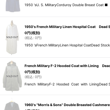
1950 'sU. S. MilitaryCorduroy Double Br
1950's French Military Linen Hospital Coat Dea
0
円
(税別)
(
税込
:
0
円
)
1950 'sFrench MilitaryLinen Hospital Coa
French Military F-2 Hooded Coat with Lining De
0
円
(税別)
(
税込
:
0
円
)
French MilitaryF-2 Hooded Coat with Linin
1960's "Morris & Sons" Double Breasted Cashm