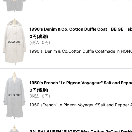
1990's Denim & Co. Cotton Duffle Coat BEIGE si
0
円
(税別)
(
税込
:
0
円
)
1990's Denim & Co.Cotton Duffle Coat
1950's French "Le Pigeon Voyageur" Salt and Pep
0
円
(税別)
(
税込
:
0
円
)
1950'sFrench"Le Pigeon Voyageur"Salt a
RALPH LAUREN "RUGBY" Wax Cotton P-Coat Dar