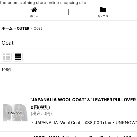
the poem clothing store online shopping site
ホーム
カテゴリ
ホーム
>
OUTER
>
Coat
Coat
108
件
表示数
:
在庫あり
"JAPANALIA WOOL COAT" & "LEATHER PULLOVER 
並び順
:
0
円
(税別)
(
税込
:
0
円
)
・JAPANALIA Wool Coat ¥38,000+tax・UNKNOWN Le