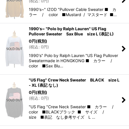
(
税込
:
0
円
)
1990's~" IZOD "Pullover Cable Sweater ■ カ
ラー / color ■Mustard / マスタード ■…
1990's~ "Polo by Ralph Lauren" US Flag
Pullover Sweater Sax Blue size L (表記 L)
0
円
(税別)
(
税込
:
0
円
)
1990's" Polo by Ralph Lauren "US Flag Pullover
Sweatermade in HONGKONG ■ カラー /
color ■Sax Blu…
"US Flag" Crew Neck Sweater BLACK size L
- XL (表記 なし)
0
円
(税別)
(
税込
:
0
円
)
"US Flag "Crew Neck Sweater ■ カラー /
color ■BLACKブラック ■ サイズ /
size ■表記 なし参考サイズ L …