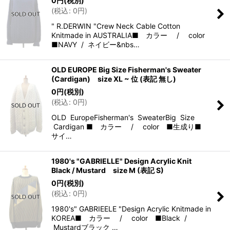
0
円
(税別)
(
税込
:
0
円
)
" R.DERWIN "Crew Neck Cable Cotton
Knitmade in AUSTRALIA■ カラー / color
■NAVY / ネイビー&nbs…
OLD EUROPE Big Size Fisherman's Sweater
(Cardigan) size XL ~ 位 (表記 無し)
0
円
(税別)
(
税込
:
0
円
)
OLD EuropeFisherman's SweaterBig Size
Cardigan ■ カラー / color ■生成り■
サイ…
1980's "GABRIELLE" Design Acrylic Knit
Black / Mustard size M (表記 S)
0
円
(税別)
(
税込
:
0
円
)
1980's" GABRIEELE "Design Acrylic Knitmade in
KOREA■ カラー / color ■Black /
Mustardブラック …