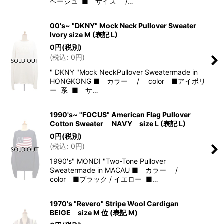
ベージュ ■ サイズ /…
00's~ "DKNY" Mock Neck Pullover Sweater
Ivory size M (表記 L)
0
円
(税別)
(
税込
:
0
円
)
" DKNY "Mock NeckPullover Sweatermade in
HONGKONG ■ カラー / color ■アイボリ
ー 系 ■ サ…
1990's~ "FOCUS" American Flag Pullover
Cotton Sweater NAVY size L (表記 L)
0
円
(税別)
(
税込
:
0
円
)
1990's" MONDI "Two-Tone Pullover
Sweatermade in MACAU ■ カラー /
color ■ブラック / イエロー ■…
1970's "Revero" Stripe Wool Cardigan
BEIGE size M 位 (表記 M)