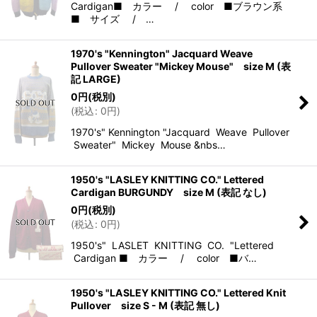
Cardigan■ カラー / color ■ブラウン系
■ サイズ / …
1970's "Kennington" Jacquard Weave
Pullover Sweater "Mickey Mouse" size M (表
記 LARGE)
0
円
(税別)
(
税込
:
0
円
)
1970's" Kennington "Jacquard Weave Pullover
Sweater" Mickey Mouse &nbs…
1950's "LASLEY KNITTING CO." Lettered
Cardigan BURGUNDY size M (表記 なし)
0
円
(税別)
(
税込
:
0
円
)
1950's" LASLET KNITTING CO. "Lettered
Cardigan ■ カラー / color ■バ…
1950's "LASLEY KNITTING CO." Lettered Knit
Pullover size S - M (表記 無し)