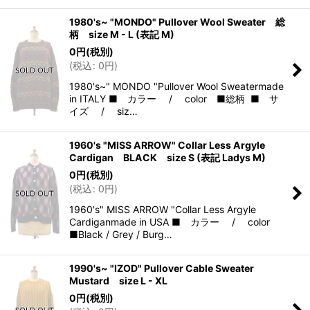
1980's~ "MONDO" Pullover Wool Sweater 総
柄 size M - L (表記 M)
0
円
(税別)
(
税込
:
0
円
)
1980's~" MONDO "Pullover Wool Sweatermade
in ITALY ■ カラー / color ■総柄 ■ サ
イズ / siz…
1960's "MISS ARROW" Collar Less Argyle
Cardigan BLACK size S (表記 Ladys M)
0
円
(税別)
(
税込
:
0
円
)
1960's" MISS ARROW "Collar Less Argyle
Cardiganmade in USA ■ カラー / color
■Black / Grey / Burg…
1990's~ "IZOD" Pullover Cable Sweater
Mustard size L - XL
0
円
(税別)