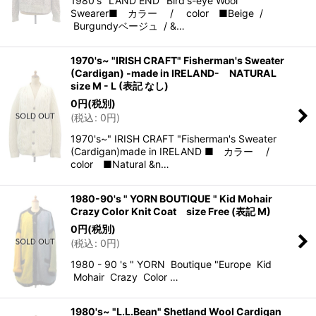
1980's" LAND END "Bird's-eye Wool
Swearer■ カラー / color ■Beige /
Burgundyベージュ / &…
1970's~ "IRISH CRAFT" Fisherman's Sweater
(Cardigan) -made in IRELAND- NATURAL
size M - L (表記 なし)
0
円
(税別)
(
税込
:
0
円
)
1970's~" IRISH CRAFT "Fisherman's Sweater
(Cardigan)made in IRELAND ■ カラー /
color ■Natural &n…
1980-90's " YORN BOUTIQUE " Kid Mohair
Crazy Color Knit Coat size Free (表記 M)
0
円
(税別)
(
税込
:
0
円
)
1980 - 90 's " YORN Boutique "Europe Kid
Mohair Crazy Color …
1980's~ "L.L.Bean" Shetland Wool Cardigan