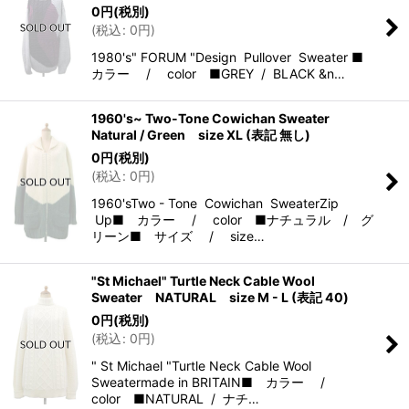
0
円
(税別)
(
税込
:
0
円
)
1980's" FORUM "Design Pullover Sweater ■
カラー / color ■GREY / BLACK &n…
1960's~ Two-Tone Cowichan Sweater
Natural / Green size XL (表記 無し)
0
円
(税別)
(
税込
:
0
円
)
1960'sTwo - Tone Cowichan SweaterZip
Up■ カラー / color ■ナチュラル / グ
リーン■ サイズ / size…
"St Michael" Turtle Neck Cable Wool
Sweater NATURAL size M - L (表記 40)
0
円
(税別)
(
税込
:
0
円
)
" St Michael "Turtle Neck Cable Wool
Sweatermade in BRITAIN■ カラー /
color ■NATURAL / ナチ…