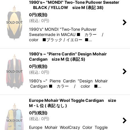
1990's~ "MONDI" Two-Tone Pullover Sweater
BLACK / YELLOW size M (表記 38)
0
円
(税別)
(
税込
:
0
円
)
1990's" MONDI "Two-Tone Pullover
Sweatermade in MACAU ■ カラー /
color ■ブラック / イエロー ■…
1980's ~ "Pierre Cardin" Design Mohair
Cardigan size M 位 (表記 S)
0
円
(税別)
(
税込
:
0
円
)
1980's ~" Pierre Cardin "Design Mohair
Cardigan ■ カラー / color ■…
Europe Mohair Wool Toggle Cardigan size
M - L 位 ( 表記 なし )
0
円
(税別)
(
税込
:
0
円
)
Europe Mohair WoolCrazy Color Toggle