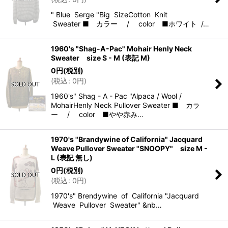
" Blue Serge "Big SizeCotton Knit
Sweater ■ カラー / color ■ホワイト /…
1960's "Shag-A-Pac" Mohair Henly Neck
Sweater size S - M (表記 M)
0
円
(税別)
(
税込
:
0
円
)
1960's" Shag - A - Pac "Alpaca / Wool /
MohairHenly Neck Pullover Sweater ■ カラ
ー / color ■やや赤み…
1970's "Brandywine of California" Jacquard
Weave Pullover Sweater "SNOOPY" size M -
L (表記 無し)
0
円
(税別)
(
税込
:
0
円
)
1970's" Brendywine of California "Jacquard
Weave Pullover Sweater" &nb…