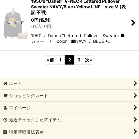
1950's "Dahen" V-NECK Lettered Pullover
Sweater NAVY/Blue+Yellow LINE size M (表
記 不明)
0
円
(税別)
(
税込
:
0
円
)
1950's" Dahen "Lettered Pullover Sweater ■
カラー / color ■NAVY / BLUE +…
«
前
1
2
3
次
»
ホーム
ショッピングカート
マイページ
最近チェックしたアイテム
特定商取引法表示