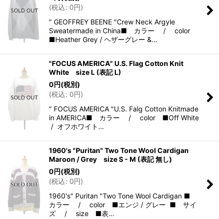
(
税込
:
0
円
)
" GEOFFREY BEENE "Crew Neck Argyle
Sweatermade in China■ カラー / color
■Heather Grey / ヘザーグレー &…
"FOCUS AMERICA" U.S. Flag Cotton Knit
White size L (表記 L)
0
円
(税別)
(
税込
:
0
円
)
" FOCUS AMERICA "U.S. Falg Cotton Knitmade
in AMERICA■ カラー / color ■Off White
/ オフホワイト…
1960's "Puritan" Two Tone Wool Cardigan
Maroon / Grey size S - M (表記 無し)
0
円
(税別)
(
税込
:
0
円
)
1960's" Puritan "Two Tone Wool Cardigan ■
カラー / color ■エンジ / グレー ■ サイ
ズ / size ■表…