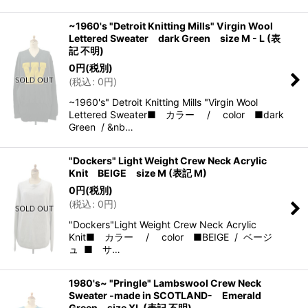
~1960's "Detroit Knitting Mills" Virgin Wool
Lettered Sweater dark Green size M - L (表
記 不明)
0
円
(税別)
(
税込
:
0
円
)
~1960's" Detroit Knitting Mills "Virgin Wool
Lettered Sweater■ カラー / color ■dark
Green / &nb…
"Dockers" Light Weight Crew Neck Acrylic
Knit BEIGE size M (表記 M)
0
円
(税別)
(
税込
:
0
円
)
"Dockers"Light Weight Crew Neck Acrylic
Knit■ カラー / color ■BEIGE / ベージ
ュ ■ サ…
1980's~ "Pringle" Lambswool Crew Neck
Sweater -made in SCOTLAND- Emerald
Green size XL (表記 不明)