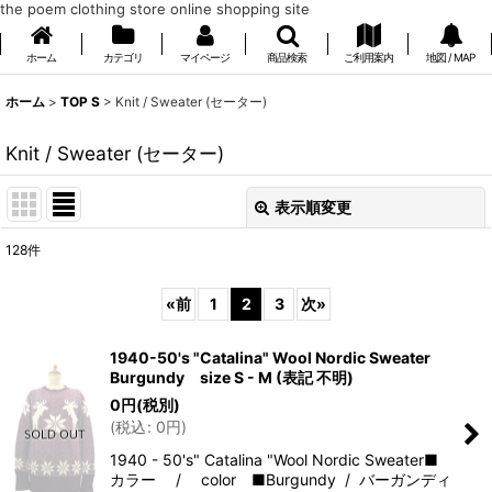
the poem clothing store online shopping site
ホーム
カテゴリ
マイページ
商品検索
ご利用案内
地図 / MAP
ホーム
>
TOP S
>
Knit / Sweater (セーター)
Knit / Sweater (セーター)
表示順変更
閉じる
128
件
表示数
:
«
前
1
2
3
次
»
在庫あり
1940-50's "Catalina" Wool Nordic Sweater
並び順
:
Burgundy size S - M (表記 不明)
0
円
(税別)
(
税込
:
0
円
)
絞り込む
1940 - 50's" Catalina "Wool Nordic Sweater■
カラー / color ■Burgundy / バーガンディ