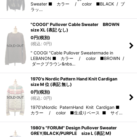
Sweater ■ カラー / color ■BLACK / ブ
ラッ…
"COOGI" Pullover Cable Sweater BROWN
size XL (表記 なし)
0
円
(税別)
(
税込
:
0
円
)
" COOGI "Cable Pullover Sweatermade in
LEBANON ■ カラー / color ■BROWN /
ダークブラウン&nbs…
1970's Nordic Pattern Hand Knit Cardigan
size M 位 (表記 無し)
0
円
(税別)
(
税込
:
0
円
)
1970'sNordic PaternHand Knit Cardigan ■
カラー / color ■生成りベース ■ サイ…
1980's "FORUM" Design Pullover Sweater
GREY/BLACK/PURPLE size L (表記 M)