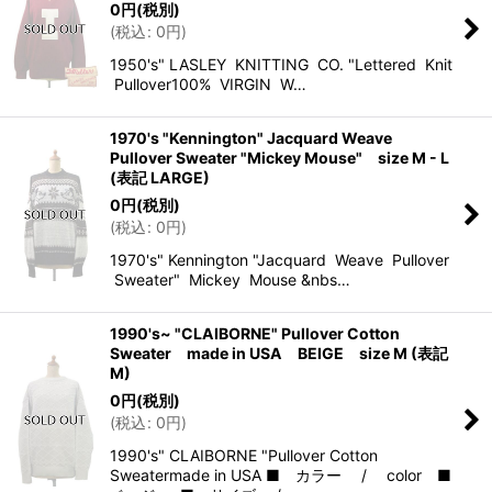
0
円
(税別)
(
税込
:
0
円
)
1950's" LASLEY KNITTING CO. "Lettered Knit
Pullover100% VIRGIN W…
1970's "Kennington" Jacquard Weave
Pullover Sweater "Mickey Mouse" size M - L
(表記 LARGE)
0
円
(税別)
(
税込
:
0
円
)
1970's" Kennington "Jacquard Weave Pullover
Sweater" Mickey Mouse &nbs…
1990's~ "CLAIBORNE" Pullover Cotton
Sweater made in USA BEIGE size M (表記
M)
0
円
(税別)
(
税込
:
0
円
)
1990's" CLAIBORNE "Pullover Cotton
Sweatermade in USA ■ カラー / color ■