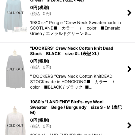
0
円
(税別)
(
税込
:
0
円
)
1980's~" Pringle "Crew Neck Sweatermade in
SCOTLAND■ カラー / color ■Emerald
Green / エメラルドグリーン &…
"DOCKERS" Crew Neck Cotton knit Dead
Stock BLACK size XL (表記 XL)
0
円
(税別)
(
税込
:
0
円
)
" DOCKERS "Crew Neck Cotton KnitDEAD
STOCKmade in HONGKONG■ カラー /
color ■BLACK / ブラック ■…
1980's "LAND END" Bird's-eye Wool
Sweater Beige / Burgundy size S - M (表記
M)
0
円
(税別)
(
税込
:
0
円
)