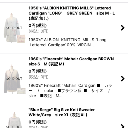
1950's "ALBION KNITTING MILLS" Lettered
Cardigan "LONG" GREY GREEN size M - L
(表記 無し)
0
円
(税別)
(
税込
:
0
円
)
1950's" ALBION KNITTING MILLS "Long
Lettered Cardigan100% VIRGIN …
1960's "Finecraft" Mohair Cardigan BROWN
size S - M (表記 M)
0
円
(税別)
(
税込
:
0
円
)
1960's" Finecraft "Mohair Cardigan ■ カラ
ー / color ■ブラウン系 ■ サイズ /
size ■表記 M…
"Blue Serge" Big Size Knit Sweater
White/Grey size XL (表記 XL)
0
円
(税別)
(
税込
:
0
円
)