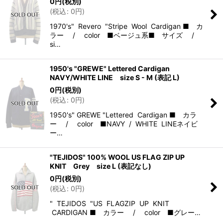
0
円
(税別)
(
税込
:
0
円
)
1970's" Revero "Stripe Wool Cardigan ■ カ
ラー / color ■ベージュ系■ サイズ /
si…
1950's "GREWE" Lettered Cardigan
NAVY/WHITE LINE size S - M (表記 L)
0
円
(税別)
(
税込
:
0
円
)
1950's" GREWE "Lettered Cardigan ■ カラ
ー / color ■NAVY / WHITE LINEネイビ
ー…
"TEJIDOS" 100% WOOL US FLAG ZIP UP
KNIT Grey size L (表記なし)
0
円
(税別)
(
税込
:
0
円
)
" TEJIDOS "US FLAGZIP UP KNIT
CARDIGAN ■ カラー / color ■グレー…