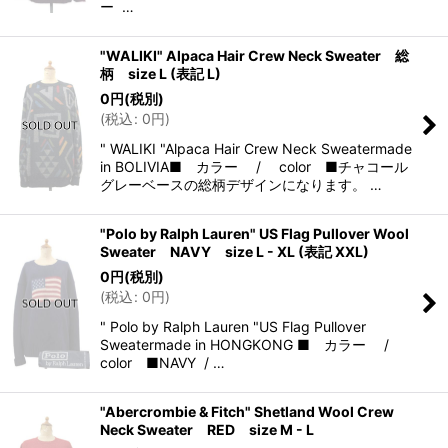
ー …
"WALIKI" Alpaca Hair Crew Neck Sweater 総
柄 size L (表記 L)
0
円
(税別)
(
税込
:
0
円
)
" WALIKI "Alpaca Hair Crew Neck Sweatermade
in BOLIVIA■ カラー / color ■チャコール
グレーベースの総柄デザインになります。 …
"Polo by Ralph Lauren" US Flag Pullover Wool
Sweater NAVY size L - XL (表記 XXL)
0
円
(税別)
(
税込
:
0
円
)
" Polo by Ralph Lauren "US Flag Pullover
Sweatermade in HONGKONG ■ カラー /
color ■NAVY / …
"Abercrombie & Fitch" Shetland Wool Crew
Neck Sweater RED size M - L