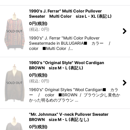
1990's J. Ferrar" Multi Color Pullover
Sweater Multi Color size L - XL (表記 L)
0
円
(税別)
(
税込
:
0
円
)
1990's" J. Ferrar "Multi Color Pullover
Sweatermade in BULUGARIA■ カラー /
color ■Multi Color /…
1960's "Original Style" Wool Cardigan
BROWN size M - L (表記 L)
0
円
(税別)
(
税込
:
0
円
)
1960's" Original Styles "Wool Cardigan■ カラ
ー / color ■BROWN / ブラウン少し黄色か
かった明るめのブラウン …
"Mr. Johnmax" V-neck Pullover Sweater
BROWN size M - L (表記 なし)
0
円
(税別)