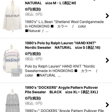
NATURAL size M - L (表記 M)
0
円
(税別)
(
税込
:
0
円
)
1980's" L.L.Bean "Shetland Wool Cardiganmade
in HONGKONG ■ カラー / color
■Natural / …
1980's Polo by Ralph Lauren "HAND KNIT"
Nordic Sweater NATURAL size S (表記 16)
0
円
(税別)
(
税込
:
0
円
)
Polo by Ralph Lauren" HAND KNIT "Nordic
Sweatermade in HONGKONG ■ カラー /
color ■NATURAL …
1990's "DOCKERS" Argyle Pattern Pullover
Pile Sweater BLACK size XL~ (表記 3XL)
0
円
(税別)
(
税込
:
0
円
)
1990's~" DOCKERS "Argyle Pattern Pullover Pile