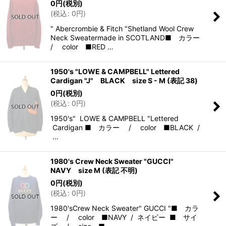
0
円
(税別)
(
税込
:
0
円
)
" Abercrombie & Fitch "Shetland Wool Crew
Neck Sweatermade in SCOTLAND■ カラー
/ color ■RED …
1950's "LOWE & CAMPBELL" Lettered
Cardigan "J" BLACK size S - M (表記 38)
0
円
(税別)
(
税込
:
0
円
)
1950's" LOWE & CAMPBELL "Lettered
Cardigan ■ カラー / color ■BLACK /
…
1980's Crew Neck Sweater "GUCCI"
NAVY size M (表記 不明)
0
円
(税別)
(
税込
:
0
円
)
1980'sCrew Neck Sweater" GUCCI "■ カラ
ー / color ■NAVY / ネイビー ■ サイ