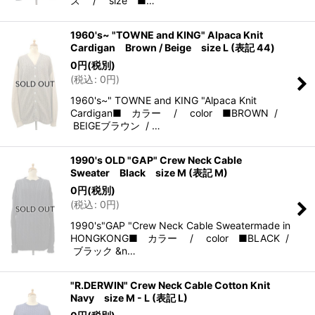
ズ / size ■…
1960's~ "TOWNE and KING" Alpaca Knit
Cardigan Brown / Beige size L (表記 44)
0
円
(税別)
(
税込
:
0
円
)
1960's~" TOWNE and KING "Alpaca Knit
Cardigan■ カラー / color ■BROWN /
BEIGEブラウン / …
1990's OLD "GAP" Crew Neck Cable
Sweater Black size M (表記 M)
0
円
(税別)
(
税込
:
0
円
)
1990's"GAP "Crew Neck Cable Sweatermade in
HONGKONG■ カラー / color ■BLACK /
ブラック &n…
"R.DERWIN" Crew Neck Cable Cotton Knit
Navy size M - L (表記 L)