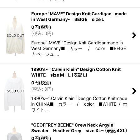
Europe "MAVE" Design Knit Cardigan -made
in West Germany- BEIGE size L
0
円
(税別)
(
税込
:
0
円
)
Europe" MAVE "Design Knit Cardiganmade in
West Germany■ カラー / color ■BEIGE
/ ベージュ …
1990's~ "Calvin Klein" Design Cotton Knit
WHITE size M - L (表記 L)
0
円
(税別)
(
税込
:
0
円
)
1990's~" Calvin Klein "Design Cotton Knitmade
in CHINA■ カラー / color ■WHITE / ホ
ワイト …
"GEOFFREY BEENE" Crew Neck Argyle
Sweater Heather Grey size XL~ (表記 4XL)
0
円
(税別)