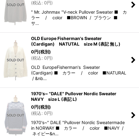
(
税込
:
0
円
)
" Mr. Johnmax "V-neck Pullover Sweater ■ カ
ラー / color ■BROWN / ブラウン ■
サ…
OLD Europe Fisherman's Sweater
(Cardigan) NATUTAL size M (表記 無し)
0
円
(税別)
(
税込
:
0
円
)
OLD EuropeFisherman's Sweater
(Cardigan) ■ カラー / color ■NATURAL
/ &nb…
1970's~ "DALE" Pullover Nordic Sweater
NAVY size L (表記 L)
0
円
(税別)
(
税込
:
0
円
)
1970's~" DALE "Pullover Nordic Sweatermade
in NORWAY ■ カラー / color ■NAVY /
ネイビー&n…