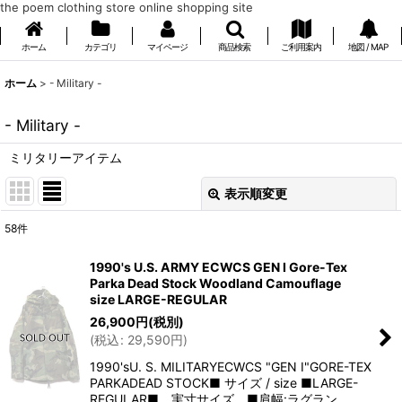
the poem clothing store online shopping site
ホーム
カテゴリ
マイページ
商品検索
ご利用案内
地図 / MAP
ホーム
>
- Military -
- Military -
ミリタリーアイテム
表示順変更
閉じる
58
件
表示数
:
1990's U.S. ARMY ECWCS GEN I Gore-Tex
Parka Dead Stock Woodland Camouflage
在庫あり
size LARGE-REGULAR
26,900
円
(税別)
並び順
:
(
税込
:
29,590
円
)
1990'sU. S. MILITARYECWCS "GEN I"GORE-TEX
絞り込む
PARKADEAD STOCK■ サイズ / size ■LARGE-
REGULAR■ 実寸サイズ ■肩幅:ラグラン…