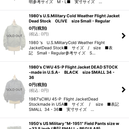
明参考サイズ M - L■ 実寸サイズ …
1980's U.S.Military Cold Weather Flight Jacket
Dead Stock OLIVE size Small - Regular
0
円
(税別)
(
税込
:
0
円
)
1980 's U.S.MilitaryCold Weather Flight
JacketDead Stock■ サイズ / size ■表
記 Small - Regular参考サイズ S…
1980's CWU 45-P Flight Jacket DEAD STOCK
-made in U.S.A- BLACK size SMALL 34 -
36
0
円
(税別)
(
税込
:
0
円
)
1987'sCWU 45-P Flight JacketDead
Stockmade in USA■ サイズ / size ■表記
SMALL 34 - 36■ 実寸サイズ …
1950's US Military "M-1951" Field Pants size w
~33.5 inch (表記 SMALL - REGULAR)