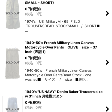
SMALL - SHORT)
0
円
(税別)
(
税込
:
0
円
)
1974's US MilitaryM - 65 FIELD
TROUSERSDEAD STOCKSMALL / SHORT■
…
1940-50's French Military Linen Canvas
Motorcycle Over Pants OLIVE size ~ 37
inch (表記 1)
0
円
(税別)
(
税込
:
0
円
)
1940-50's French MilitaryLinen Canvas
Motorcycle Over PantsDead Stock - one
washed■ サイズ / size ■表記…
1940's "US NAVY" Denim Baker Trousers size
w 31 inch 月桂樹ボタン
0
円
(税別)
(
税込
:
0
円
)