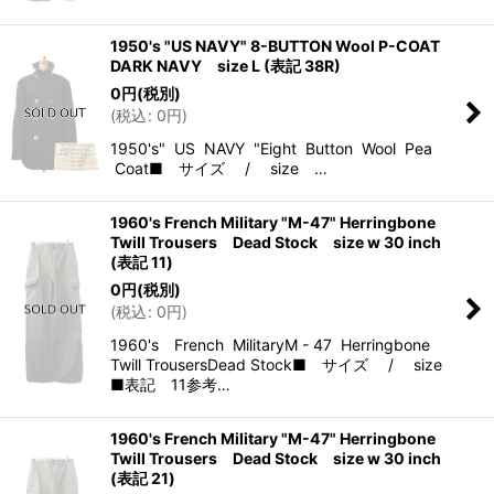
1950's "US NAVY" 8-BUTTON Wool P-COAT
DARK NAVY size L (表記 38R)
0
円
(税別)
(
税込
:
0
円
)
1950's" US NAVY "Eight Button Wool Pea
Coat■ サイズ / size …
1960's French Military "M-47" Herringbone
Twill Trousers Dead Stock size w 30 inch
(表記 11)
0
円
(税別)
(
税込
:
0
円
)
1960's French MilitaryM - 47 Herringbone
Twill TrousersDead Stock■ サイズ / size
■表記 11参考…
1960's French Military "M-47" Herringbone
Twill Trousers Dead Stock size w 30 inch
(表記 21)