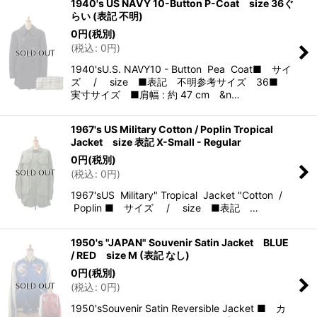
1940's US NAVY 10-Button P-Coat size 36ぐ
らい (表記 不明)
0
円
(税別)
(
税込
:
0
円
)
1940'sU.S. NAVY10 - Button Pea Coat■ サイ
ズ / size ■表記 不明参考サイズ 36■
実寸サイズ ■肩幅 : 約 47 cm &n…
1967's US Military Cotton / Poplin Tropical
Jacket size 表記 X-Small - Regular
0
円
(税別)
(
税込
:
0
円
)
1967'sUS Military" Tropical Jacket "Cotton /
Poplin ■ サイズ / size ■表記 …
1950's "JAPAN" Souvenir Satin Jacket BLUE
/ RED size M (表記 なし)
0
円
(税別)
(
税込
:
0
円
)
1950'sSouvenir Satin Reversible Jacket ■ カ