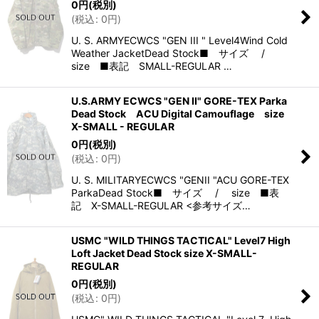
0
円
(税別)
(
税込
:
0
円
)
U. S. ARMYECWCS "GEN III " Level4Wind Cold
Weather JacketDead Stock■ サイズ /
size ■表記 SMALL-REGULAR …
U.S.ARMY ECWCS "GEN II" GORE-TEX Parka
Dead Stock ACU Digital Camouflage size
X-SMALL - REGULAR
0
円
(税別)
(
税込
:
0
円
)
U. S. MILITARYECWCS "GENII "ACU GORE-TEX
ParkaDead Stock■ サイズ / size ■表
記 X-SMALL-REGULAR <参考サイズ…
USMC "WILD THINGS TACTICAL" Level7 High
Loft Jacket Dead Stock size X-SMALL-
REGULAR
0
円
(税別)
(
税込
:
0
円
)