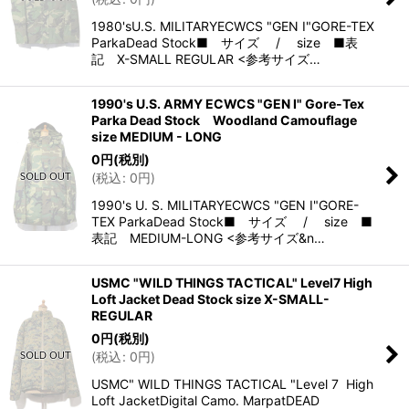
1980'sU.S. MILITARYECWCS "GEN I"GORE-TEX
ParkaDead Stock■ サイズ / size ■表
記 X-SMALL REGULAR <参考サイズ…
1990's U.S. ARMY ECWCS "GEN I" Gore-Tex
Parka Dead Stock Woodland Camouflage
size MEDIUM - LONG
0
円
(税別)
(
税込
:
0
円
)
1990's U. S. MILITARYECWCS "GEN I"GORE-
TEX ParkaDead Stock■ サイズ / size ■
表記 MEDIUM-LONG <参考サイズ&n…
USMC "WILD THINGS TACTICAL" Level7 High
Loft Jacket Dead Stock size X-SMALL-
REGULAR
0
円
(税別)
(
税込
:
0
円
)
USMC" WILD THINGS TACTICAL "Level 7 High
Loft JacketDigital Camo. MarpatDEAD