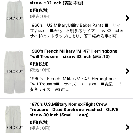
size w ~32 inch (表記 不明)
0
円
(税別)
(
税込
:
0
円
)
1960's US MilitaryUtility Baker Pants ■ サイ
ズ / size ■表記 不明参考サイズ ~w 32 inch※
サイドのストラップにより、若干縮める事が可…
1960's French Military "M-47" Herringbone
Twill Trousers size w 32 inch (表記 13)
0
円
(税別)
(
税込
:
0
円
)
1960's French MilitaryM - 47 Herringbone
Twill Trousers■ サイズ / size ■表記 13
参考サイズ waist …
1970's U.S.Military Nomex Flight Crew
Trousers Dead Stock one-washed OLIVE
size w 30 inch (Small - Long)
0
円
(税別)
(
税込
:
0
円
)