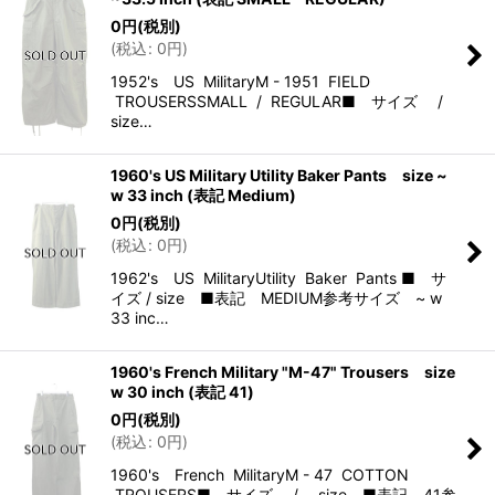
0
円
(税別)
(
税込
:
0
円
)
1952's US MilitaryM - 1951 FIELD
TROUSERSSMALL / REGULAR■ サイズ /
size…
1960's US Military Utility Baker Pants size ~
w 33 inch (表記 Medium)
0
円
(税別)
(
税込
:
0
円
)
1962's US MilitaryUtility Baker Pants ■ サ
イズ / size ■表記 MEDIUM参考サイズ ~ w
33 inc…
1960's French Military "M-47" Trousers size
w 30 inch (表記 41)
0
円
(税別)
(
税込
:
0
円
)
1960's French MilitaryM - 47 COTTON
TROUSERS■ サイズ / size ■表記 41参