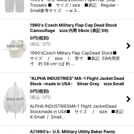
Trousers ■ サイズ / size ■表記 Regular -
Small参考サイズ ~ w 3…
1960's Czech Military Flap Cap Dead Stock
Camouflage size 内周 58cm (表記 59)
0
円
(税別)
(
税込
:
0
円
)
1960'sCzech Military Flap CapDead Stock■
サイズ / size / 実寸 ■表記 59内周実
寸 約 58 cmつば 約 …
"ALPHA INDUSTRIES" MA-1 Flight Jacket Dead
Stock -made in USA- Silver Grey size Small
0
円
(税別)
(
税込
:
0
円
)
ALPHA INDUSTRIESMA-1 Flight JacketDead
Stockmade in USA■ サイズ / size ■表記
X-Small / Small…
A)1960's~ U.S. Military Utility Baker Pants