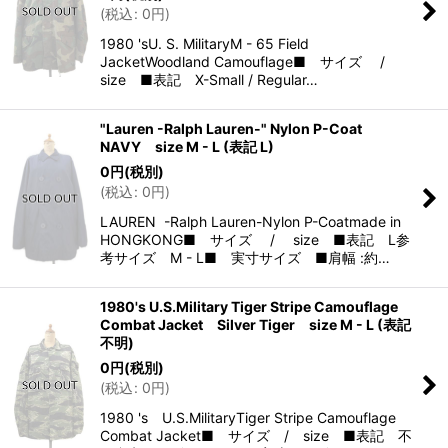
(
税込
:
0
円
)
1980 'sU. S. MilitaryM - 65 Field
JacketWoodland Camouflage■ サイズ /
size ■表記 X-Small / Regular…
"Lauren -Ralph Lauren-" Nylon P-Coat
NAVY size M - L (表記 L)
0
円
(税別)
(
税込
:
0
円
)
LAUREN -Ralph Lauren-Nylon P-Coatmade in
HONGKONG■ サイズ / size ■表記 L参
考サイズ M - L■ 実寸サイズ ■肩幅 :約…
1980's U.S.Military Tiger Stripe Camouflage
Combat Jacket Silver Tiger size M - L (表記
不明)
0
円
(税別)
(
税込
:
0
円
)
1980 's U.S.MilitaryTiger Stripe Camouflage
Combat Jacket■ サイズ / size ■表記 不