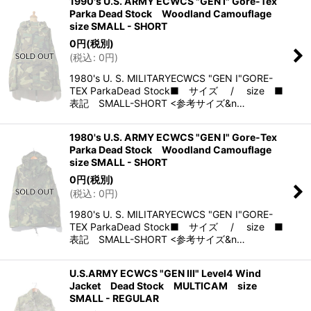
1990's U.S. ARMY ECWCS "GEN I" Gore-Tex
Parka Dead Stock Woodland Camouflage
size SMALL - SHORT
0
円
(税別)
(
税込
:
0
円
)
1980's U. S. MILITARYECWCS "GEN I"GORE-
TEX ParkaDead Stock■ サイズ / size ■
表記 SMALL-SHORT <参考サイズ&n…
1980's U.S. ARMY ECWCS "GEN I" Gore-Tex
Parka Dead Stock Woodland Camouflage
size SMALL - SHORT
0
円
(税別)
(
税込
:
0
円
)
1980's U. S. MILITARYECWCS "GEN I"GORE-
TEX ParkaDead Stock■ サイズ / size ■
表記 SMALL-SHORT <参考サイズ&n…
U.S.ARMY ECWCS "GEN III" Level4 Wind
Jacket Dead Stock MULTICAM size
SMALL - REGULAR