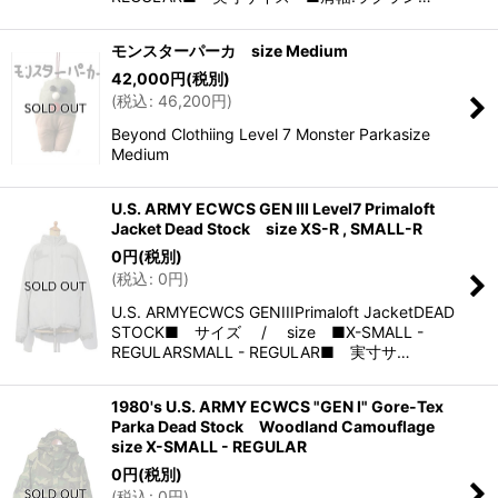
モンスターパーカ size Medium
42,000
円
(税別)
(
税込
:
46,200
円
)
Beyond Clothiing Level 7 Monster Parkasize
Medium
U.S. ARMY ECWCS GEN III Level7 Primaloft
Jacket Dead Stock size XS-R , SMALL-R
0
円
(税別)
(
税込
:
0
円
)
U.S. ARMYECWCS GENIIIPrimaloft JacketDEAD
STOCK■ サイズ / size ■X-SMALL -
REGULARSMALL - REGULAR■ 実寸サ…
1980's U.S. ARMY ECWCS "GEN I" Gore-Tex
Parka Dead Stock Woodland Camouflage
size X-SMALL - REGULAR
0
円
(税別)
(
税込
:
0
円
)