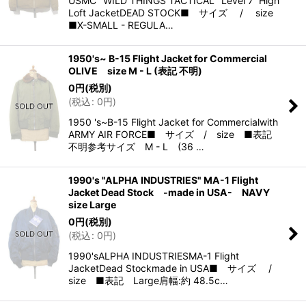
USMC" WILD THINGS TACTICAL "Level 7 High
Loft JacketDEAD STOCK■ サイズ / size
■X-SMALL - REGULA…
1950's~ B-15 Flight Jacket for Commercial
OLIVE size M - L (表記 不明)
0
円
(税別)
(
税込
:
0
円
)
1950 's~B-15 Flight Jacket for Commercialwith
ARMY AIR FORCE■ サイズ / size ■表記
不明参考サイズ M - L (36 …
1990's "ALPHA INDUSTRIES" MA-1 Flight
Jacket Dead Stock -made in USA- NAVY
size Large
0
円
(税別)
(
税込
:
0
円
)
1990'sALPHA INDUSTRIESMA-1 Flight
JacketDead Stockmade in USA■ サイズ /
size ■表記 Large肩幅:約 48.5c…