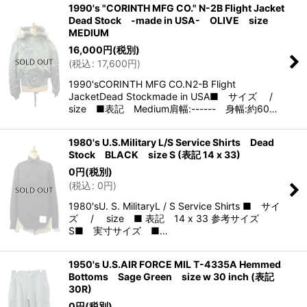
1990's "CORINTH MFG CO." N-2B Flight Jacket
Dead Stock -made in USA- OLIVE size
MEDIUM
16,000
円
(税別)
(
税込
:
17,600
円
)
1990'sCORINTH MFG CO.N2-B Flight
JacketDead Stockmade in USA■ サイズ /
size ■表記 Medium肩幅:------ 身幅:約60…
1980's U.S.Military L/S Service Shirts Dead
Stock BLACK size S (表記 14 x 33)
0
円
(税別)
(
税込
:
0
円
)
1980'sU. S. MilitaryL / S Service Shirts ■ サイ
ズ / size ■ 表記 14 x 33 参考サイズ
S■ 実寸サイズ ■…
1950's U.S.AIR FORCE MIL T-4335A Hemmed
Bottoms Sage Green size w 30 inch (表記
30R)
0
円
(税別)