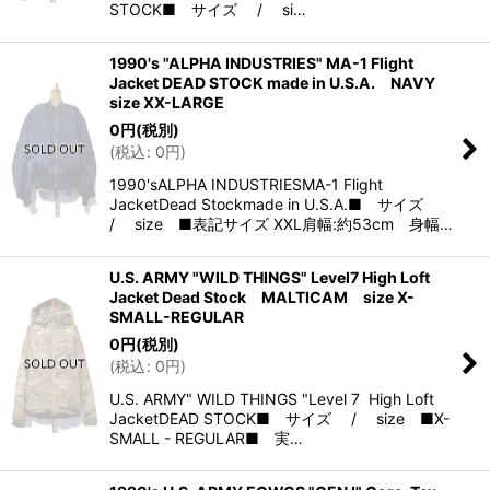
STOCK■ サイズ / si…
1990's "ALPHA INDUSTRIES" MA-1 Flight
Jacket DEAD STOCK made in U.S.A. NAVY
size XX-LARGE
0
円
(税別)
(
税込
:
0
円
)
1990'sALPHA INDUSTRIESMA-1 Flight
JacketDead Stockmade in U.S.A.■ サイズ
/ size ■表記サイズ XXL肩幅:約53cm 身幅…
U.S. ARMY "WILD THINGS" Level7 High Loft
Jacket Dead Stock MALTICAM size X-
SMALL-REGULAR
0
円
(税別)
(
税込
:
0
円
)
U.S. ARMY" WILD THINGS "Level 7 High Loft
JacketDEAD STOCK■ サイズ / size ■X-
SMALL - REGULAR■ 実…