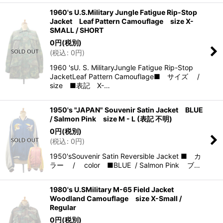
1960's U.S.Military Jungle Fatigue Rip-Stop
Jacket Leaf Pattern Camouflage size X-
SMALL / SHORT
0
円
(税別)
(
税込
:
0
円
)
1960 'sU. S. MilitaryJungle Fatigue Rip-Stop
JacketLeaf Pattern Camouflage■ サイズ /
size ■表記 X-…
1950's "JAPAN" Souvenir Satin Jacket BLUE
/ Salmon Pink size M - L (表記 不明)
0
円
(税別)
(
税込
:
0
円
)
1950'sSouvenir Satin Reversible Jacket ■ カ
ラー / color ■BLUE / Salmon Pink ブ…
1980's U.SMilitary M-65 Field Jacket
Woodland Camouflage size X-Small /
Regular
0
円
(税別)