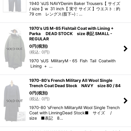
1940 'sUS NAVYDenim Baker Trousers【 サイズ
/ size 】w 31 inch【 実寸 サイズ 】ウエスト : 約
79 cm レングス(股下~) : …
1970's US M-65 Fishtail Coat with Lining +
Parka DEAD STOCK size 表記 SMALL -
REGULAR
0
円
(税別)
(
税込
:
0
円
)
1970 'sUS MilitaryM - 65 Fish Tail Coatwith
Lining + …
1970-80's French Military All Wool Single
Trench Coat Dead Stock NAVY size 80 / 84
0
円
(税別)
(
税込
:
0
円
)
1970-80 'sFrench MilitaryAll Wool Single Trench
Coat with LinningDead Stock■ サイズ /
size ■表記 8…