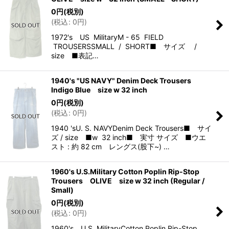
0
円
(税別)
(
税込
:
0
円
)
1972's US MilitaryM - 65 FIELD
TROUSERSSMALL / SHORT■ サイズ /
size ■表記…
1940's "US NAVY" Denim Deck Trousers
Indigo Blue size w 32 inch
0
円
(税別)
(
税込
:
0
円
)
1940 'sU. S. NAVYDenim Deck Trousers■ サイ
ズ / size ■w 32 inch■ 実寸 サイズ ■ウエ
スト : 約 82 cm レングス(股下~) …
1960's U.S.Military Cotton Poplin Rip-Stop
Trousers OLIVE size w 32 inch (Regular /
Small)
0
円
(税別)
(
税込
:
0
円
)
1960's U.S. MilitaryCotton Poplin Rip-Stop