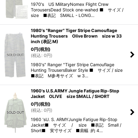
1970's US MilitaryNomex Flight Crew
TorousersDead Stock one-wahed ■ サイズ /
size ■表記 SMALL - LONG…
1980's "Ranger" Tiger Stripe Camouflage
Hunting Trousers Olive Brown size w 33
inch (表記 M)
0
円
(税別)
(
税込
:
0
円
)
1980's" Ranger "Tiger Stripe Camouflage
Hunting TrousersBaker Style ■ サイズ / size
■表記 M参考サイズ w 3…
1960's U.S.ARMY Jungle Fatigue Rip-Stop
Jacket OLIVE size SMALL / SHORT
0
円
(税別)
(
税込
:
0
円
)
1960 'sU. S. ARMYJungle Fatigue Rip-Stop
Jacket■ サイズ / size ■表記 Small /
Short■ 実寸サイズ ■肩幅 :約 4…