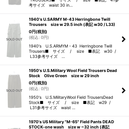
考サイズ waist 30 in…
1940's U.SARMY M-43 Herringbone Twill
Trousers size w 29.5 inch (表記 w30 / L33)
0
円
(税別)
(
税込
:
0
円
)
1940's U.S.ARMYM - 43 Herringbone Twill
Trousers■ サイズ / size ■表記 w30 /
L33参考サイズ …
1950's U.S.Military Wool Field Trousers Dead
Stock Olive Green size w 29 inch
0
円
(税別)
(
税込
:
0
円
)
1950's U.S.MilitaryWool Field TrousersDead
Stock■ サイズ / size ■表記 w29 /
L31参考サイズ waist …
1970's US Military "M-65" Field Pants DEAD
STOCK-one wash size w ~32 inch (表記