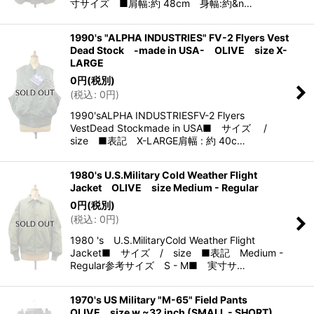
寸サイズ ■肩幅:約 48cm 身幅:約&n…
1990's "ALPHA INDUSTRIES" FV-2 Flyers Vest
Dead Stock -made in USA- OLIVE size X-
LARGE
0
円
(税別)
(
税込
:
0
円
)
1990'sALPHA INDUSTRIESFV-2 Flyers
VestDead Stockmade in USA■ サイズ /
size ■表記 X-LARGE肩幅 : 約 40c…
1980's U.S.Military Cold Weather Flight
Jacket OLIVE size Medium - Regular
0
円
(税別)
(
税込
:
0
円
)
1980 's U.S.MilitaryCold Weather Flight
Jacket■ サイズ / size ■表記 Medium -
Regular参考サイズ S - M■ 実寸サ…
1970's US Military "M-65" Field Pants
OLIVE size w ~32 inch (SMALL - SHORT)