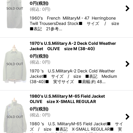
0
円
(税別)
(
税込
:
0
円
)
1960's French MilitaryM - 47 Herringbone
Twill TrousersDead Stock■ サイズ / size
■表記 21参考…
1970's U.S.Military A-2 Deck Cold Weather
Jacket OLIVE size M (38-40)
0
円
(税別)
(
税込
:
0
円
)
1970 's U.S.MilitaryA-2 Deck Cold Weather
Jacket■ サイズ / size ■表記 Medium
(38-40)■ 実寸サイズ ■肩幅:約 48…
1980's U.S.Military M-65 Field Jacket
OLIVE size X-SMALL REGULAR
0
円
(税別)
(
税込
:
0
円
)
1980 's U.S. MilitaryM-65 Field Jacket■ サイ
ズ / size ■表記 X-SMALL REGULAR■ 実