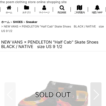
the poem clothing store online shopping site
ホーム
カテゴリ
マイページ
商品検索
ご利用案内
地図 / MAP
ホーム
>
SHOES
>
Sneaker
>
NEW VANS × PENDLETON "Half Cab" Skate Shoes BLACK / NATIVE size
US 9 1/2
NEW VANS × PENDLETON "Half Cab" Skate Shoes
BLACK / NATIVE size US 9 1/2