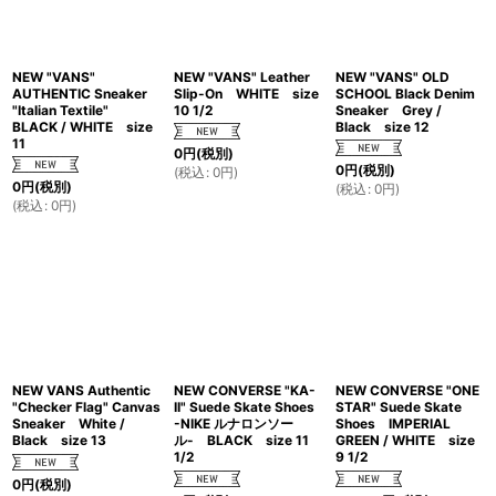
NEW "VANS"
NEW "VANS" Leather
NEW "VANS" OLD
AUTHENTIC Sneaker
Slip-On WHITE size
SCHOOL Black Denim
"Italian Textile"
10 1/2
Sneaker Grey /
BLACK / WHITE size
Black size 12
11
0
円
(税別)
0
円
(税別)
(
税込
:
0
円
)
0
円
(税別)
(
税込
:
0
円
)
(
税込
:
0
円
)
NEW VANS Authentic
NEW CONVERSE "KA-
NEW CONVERSE "ONE
"Checker Flag" Canvas
II" Suede Skate Shoes
STAR" Suede Skate
Sneaker White /
-NIKE ルナロンソー
Shoes IMPERIAL
Black size 13
ル- BLACK size 11
GREEN / WHITE size
1/2
9 1/2
0
円
(税別)