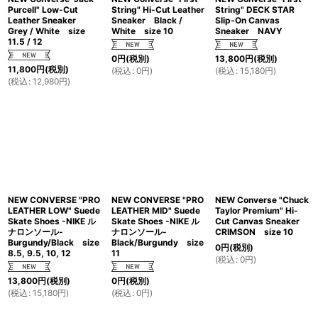
Purcell" Low-Cut
String" Hi-Cut Leather
String" DECK STAR
Leather Sneaker
Sneaker Black /
Slip-On Canvas
Grey / White size
White size 10
Sneaker NAVY
11.5 / 12
0
円
(税別)
13,800
円
(税別)
11,800
円
(税別)
(
税込
:
0
円
)
(
税込
:
15,180
円
)
(
税込
:
12,980
円
)
NEW CONVERSE "PRO
NEW CONVERSE "PRO
NEW Converse "Chuck
LEATHER LOW" Suede
LEATHER MID" Suede
Taylor Premium" Hi-
Skate Shoes -NIKE ル
Skate Shoes -NIKE ル
Cut Canvas Sneaker
ナロンソール-
ナロンソール-
CRIMSON size 10
Burgundy/Black size
Black/Burgundy size
0
円
(税別)
8.5, 9.5, 10, 12
11
(
税込
:
0
円
)
13,800
円
(税別)
0
円
(税別)
(
税込
:
15,180
円
)
(
税込
:
0
円
)