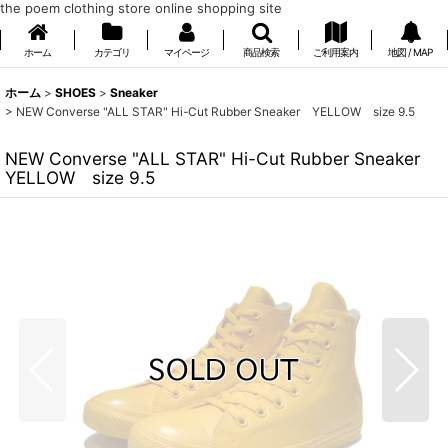
the poem clothing store online shopping site
ホーム
カテゴリ
マイページ
商品検索
ご利用案内
地図 / MAP
ホーム
>
SHOES
>
Sneaker
>
NEW Converse "ALL STAR" Hi-Cut Rubber Sneaker YELLOW size 9.5
NEW Converse "ALL STAR" Hi-Cut Rubber Sneaker
YELLOW size 9.5