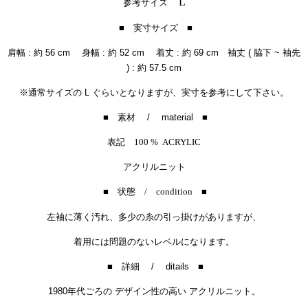
L
参考サイズ
■ 実寸サイズ ■
肩幅 : 約 56 cm 身幅 : 約 52 cm 着丈 : 約 69 cm 袖丈 ( 脇下 ~ 袖先
) : 約 57.5 cm
※通常サイズの L ぐらいとなりますが、実寸を参考にして下さい。
■ 素材 / material ■
表記 100 % ACRYLIC
アクリルニット
■ 状態 / condition ■
左袖に薄く汚れ、多少の糸の引っ掛けがありますが、
着用には問題のないレベルになります。
■ 詳細 / ditails ■
1980年代ごろの デザイン性の高い アクリルニット。