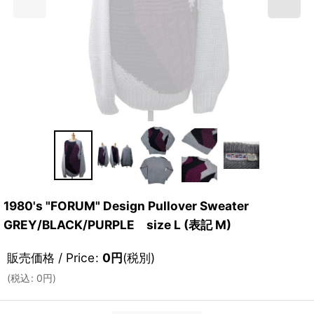
1980's "FORUM" Design Pullover Sweater
GREY/BLACK/PURPLE size L (表記 M)
販売価格 / Price
:
0
円
(税別)
(
税込
:
0
円
)