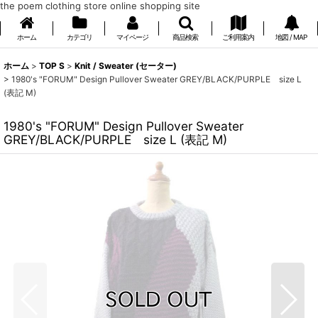
the poem clothing store online shopping site
ホーム
カテゴリ
マイページ
商品検索
ご利用案内
地図 / MAP
ホーム
>
TOP S
>
Knit / Sweater (セーター)
>
1980's "FORUM" Design Pullover Sweater GREY/BLACK/PURPLE size L
(表記 M)
1980's "FORUM" Design Pullover Sweater
GREY/BLACK/PURPLE size L (表記 M)