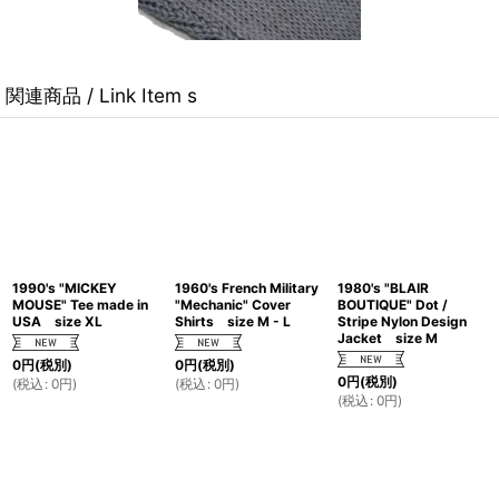
関連商品 / Link Item s
1990's "MICKEY
1960's French Military
1980's "BLAIR
MOUSE" Tee made in
"Mechanic" Cover
BOUTIQUE" Dot /
USA size XL
Shirts size M - L
Stripe Nylon Design
Jacket size M
0
円
(税別)
0
円
(税別)
0
円
(税別)
(
税込
:
0
円
)
(
税込
:
0
円
)
(
税込
:
0
円
)