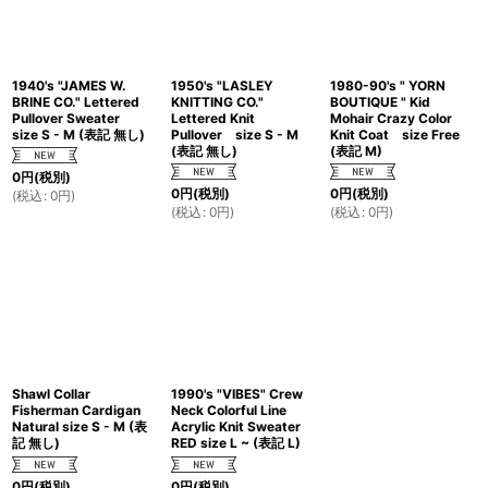
1940's "JAMES W.
1950's "LASLEY
1980-90's " YORN
BRINE CO." Lettered
KNITTING CO."
BOUTIQUE " Kid
Pullover Sweater
Lettered Knit
Mohair Crazy Color
size S - M (表記 無し)
Pullover size S - M
Knit Coat size Free
(表記 無し)
(表記 M)
0
円
(税別)
0
円
(税別)
0
円
(税別)
(
税込
:
0
円
)
(
税込
:
0
円
)
(
税込
:
0
円
)
Shawl Collar
1990's "VIBES" Crew
Fisherman Cardigan
Neck Colorful Line
Natural size S - M (表
Acrylic Knit Sweater
記 無し)
RED size L ~ (表記 L)
0
円
(税別)
0
円
(税別)