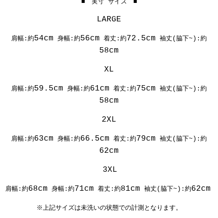
■ 実寸 サイズ ■
LARGE
54cm
56cm
72.5cm
肩幅:約
身幅:約
着丈:約
袖丈(脇下~):約
58cm
XL
59.5cm
61cm
75cm
肩幅:約
身幅:約
着丈:約
袖丈(脇下~):約
58cm
2XL
63cm
66.5cm
79cm
肩幅:約
身幅:約
着丈:約
袖丈(脇下~):約
62cm
3XL
68cm
71cm
81cm
62cm
肩幅:約
身幅:約
着丈:約
袖丈(脇下~):約
※上記サイズは未洗いの状態での計測となります。