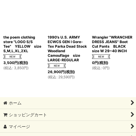
the poem clothing
1990's U.S. ARMY
Wrangler "WRANCHER
store "LOGO S/S
ECWCS GEN I Gore-
DRESS JEANS" Boot
Tee" YELLOW size
Tex Parka Dead Stock
Cut Pants BLACK
S,M,L,XL,2XL
Woodland
size W 29~40 INCH
Camouflage size
LARGE-REGULAR
3,500
円
(税別)
0
円
(税別)
(
税込
:
3,850
円
)
(
税込
:
0
円
)
26,900
円
(税別)
(
税込
:
29,590
円
)
ホーム
ショッピングカート
マイページ