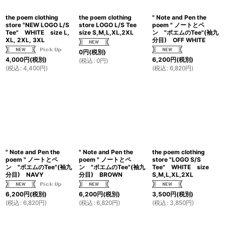
the poem clothing
the poem clothing
" Note and Pen the
store "NEW LOGO L/S
store LOGO L/S Tee
poem " ノートとペ
Tee" WHITE size L,
size S,M,L,XL,2XL
ン "ポエムのTee"(袖九
XL, 2XL, 3XL
分目) OFF WHITE
0
円
(税別)
4,000
円
(税別)
6,200
円
(税別)
(
税込
:
0
円
)
(
税込
:
4,400
円
)
(
税込
:
6,820
円
)
" Note and Pen the
" Note and Pen the
the poem clothing
poem " ノートとペ
poem " ノートとペ
store "LOGO S/S
ン "ポエムのTee"(袖九
ン "ポエムのTee"(袖九
Tee" WHITE size
分目) NAVY
分目) BROWN
S,M,L,XL,2XL
6,200
円
(税別)
6,200
円
(税別)
3,500
円
(税別)
(
税込
:
6,820
円
)
(
税込
:
6,820
円
)
(
税込
:
3,850
円
)