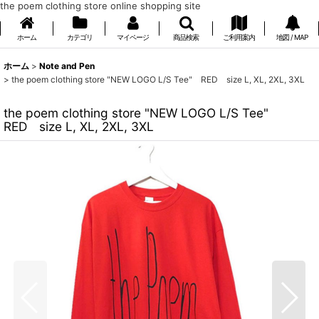
the poem clothing store online shopping site
ホーム
カテゴリ
マイページ
商品検索
ご利用案内
地図 / MAP
ホーム
>
Note and Pen
>
the poem clothing store "NEW LOGO L/S Tee" RED size L, XL, 2XL, 3XL
the poem clothing store "NEW LOGO L/S Tee"
RED size L, XL, 2XL, 3XL