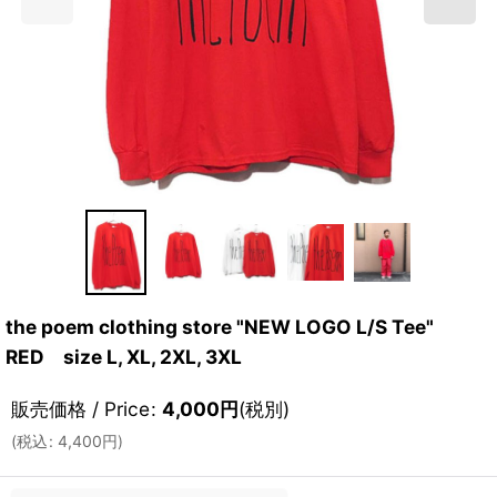
the poem clothing store "NEW LOGO L/S Tee"
RED size L, XL, 2XL, 3XL
販売価格 / Price
:
4,000
円
(税別)
(
税込
:
4,400
円
)