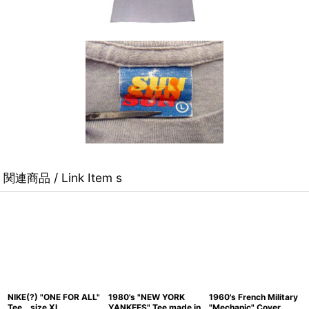
関連商品 / Link Item s
NIKE(?) "ONE FOR ALL"
1980's "NEW YORK
1960's French Military
Tee size XL
YANKEES" Tee made in
"Mechanic" Cover