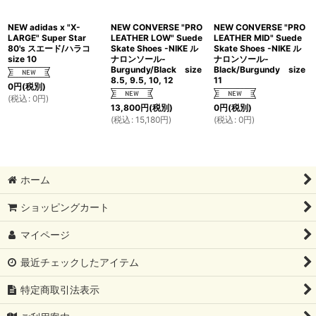
NEW adidas x "X-
NEW CONVERSE "PRO
NEW CONVERSE "PRO
LARGE" Super Star
LEATHER LOW" Suede
LEATHER MID" Suede
80's スエード/ハラコ
Skate Shoes -NIKE ル
Skate Shoes -NIKE ル
size 10
ナロンソール-
ナロンソール-
Burgundy/Black size
Black/Burgundy size
8.5, 9.5, 10, 12
11
0
円
(税別)
(
税込
:
0
円
)
13,800
円
(税別)
0
円
(税別)
(
税込
:
15,180
円
)
(
税込
:
0
円
)
ホーム
ショッピングカート
マイページ
最近チェックしたアイテム
特定商取引法表示