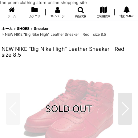
the poem clothing store online shopping site
ホーム
カテゴリ
マイページ
商品検索
ご利用案内
地図 / MAP
ホーム
>
SHOES
>
Sneaker
>
NEW NIKE "Big Nike High" Leather Sneaker Red size 8.5
NEW NIKE "Big Nike High" Leather Sneaker Red
size 8.5