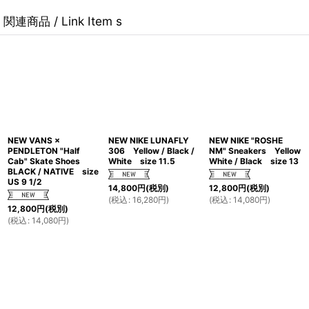
関連商品 / Link Item s
NEW VANS ×
NEW NIKE LUNAFLY
NEW NIKE "ROSHE
PENDLETON "Half
306 Yellow / Black /
NM" Sneakers Yellow
Cab" Skate Shoes
White size 11.5
White / Black size 13
BLACK / NATIVE size
US 9 1/2
14,800
円
(税別)
12,800
円
(税別)
(
税込
:
16,280
円
)
(
税込
:
14,080
円
)
12,800
円
(税別)
(
税込
:
14,080
円
)