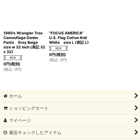
1990's Wrangler Tree
"FOCUS AMERICA"
Camouflage Denim
U.S. Flag Cotton Knit
Pants Grey Beige
White size L (表記 L)
size w 32 inch (表記 32
x 32)
0
円
(税別)
(
税込
:
0
円
)
0
円
(税別)
(
税込
:
0
円
)
ホーム
ショッピングカート
マイページ
最近チェックしたアイテム