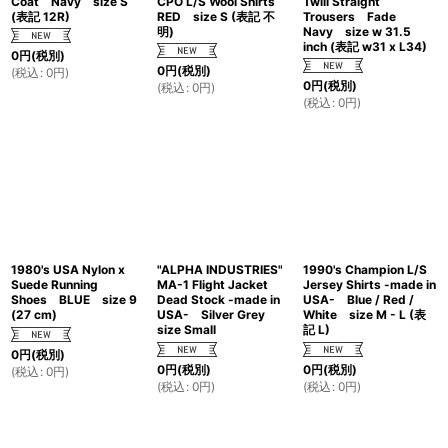
Coat Navy size S
CPO L/S Wool Shirts
Twill Straight
(表記 12R)
RED size S (表記 不
Trousers Fade
明)
Navy size w 31.5
inch (表記 w31 x L34)
0
円
(税別)
0
円
(税別)
(
税込
:
0
円
)
0
円
(税別)
(
税込
:
0
円
)
(
税込
:
0
円
)
1980's USA Nylon x
"ALPHA INDUSTRIES"
1990's Champion L/S
Suede Running
MA-1 Flight Jacket
Jersey Shirts -made in
Shoes BLUE size 9
Dead Stock -made in
USA- Blue / Red /
(27 cm)
USA- Silver Grey
White size M - L (表
size Small
記 L)
0
円
(税別)
0
円
(税別)
0
円
(税別)
(
税込
:
0
円
)
(
税込
:
0
円
)
(
税込
:
0
円
)