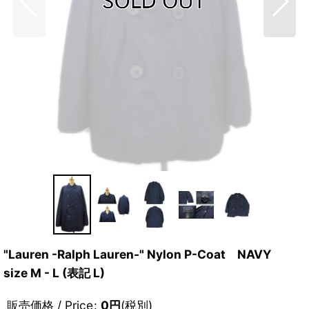
"Lauren -Ralph Lauren-" Nylon P-Coat NAVY
size M - L (表記 L)
販売価格 / Price
:
0
円
(税別)