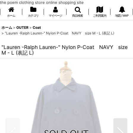
the poem clothing store online shopping site
ホーム
カテゴリ
マイページ
商品検索
ご利用案内
地図 / MAP
ホーム
>
OUTER
>
Coat
>
"Lauren -Ralph Lauren-" Nylon P-Coat NAVY size M - L (表記 L)
"Lauren -Ralph Lauren-" Nylon P-Coat NAVY size
M - L (表記 L)