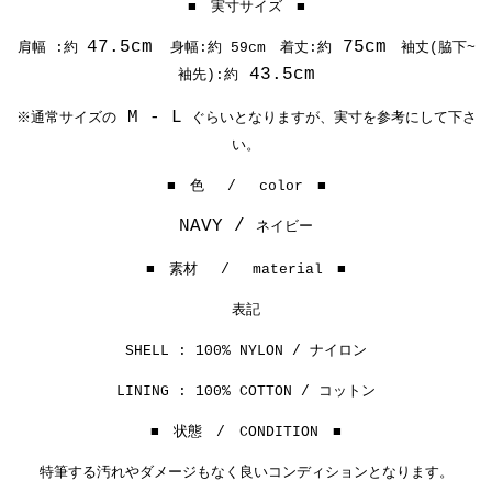
■ 実寸サイズ ■
47.5cm
75cm
肩幅 :約
身幅:約
59cm
着丈:約
袖丈(脇下~
43.5cm
袖先):約
M - L
※通常サイズの
ぐらいとなりますが、実寸を参考にして下さ
い。
■ 色 / color ■
NAVY /
ネイビー
■ 素材 / material ■
表記
SHELL : 100% NYLON / ナイロン
LINING : 100% COTTON / コットン
■ 状態 / CONDITION ■
特筆する汚れやダメージもなく良いコンディションとなります。