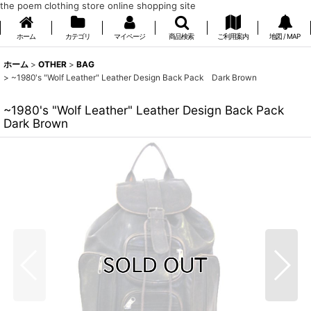
the poem clothing store online shopping site
ホーム
カテゴリ
マイページ
商品検索
ご利用案内
地図 / MAP
ホーム
>
OTHER
>
BAG
>
~1980's "Wolf Leather" Leather Design Back Pack Dark Brown
~1980's "Wolf Leather" Leather Design Back Pack
Dark Brown