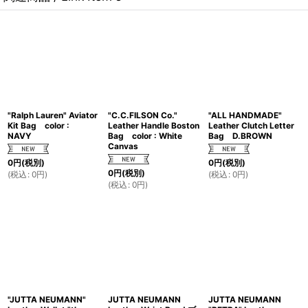
"Ralph Lauren" Aviator
"C.C.FILSON Co."
"ALL HANDMADE"
Kit Bag color :
Leather Handle Boston
Leather Clutch Letter
NAVY
Bag color : White
Bag D.BROWN
Canvas
0
円
(税別)
0
円
(税別)
0
円
(税別)
(
税込
:
0
円
)
(
税込
:
0
円
)
(
税込
:
0
円
)
"JUTTA NEUMANN"
JUTTA NEUMANN
JUTTA NEUMANN