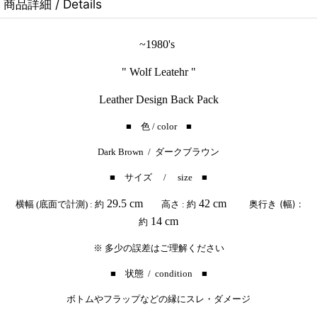
商品詳細 / Details
~1980's
" Wolf Leatehr "
Leather Design Back Pack
■ 色 / color ■
Dark Brown / ダークブラウン
■ サイズ / size ■
29.5 cm
42 cm
奥行き (幅) :
横幅 (底面で計測) : 約
高さ : 約
14 cm
約
※ 多少の誤差はご理解ください
■ 状態 / condition ■
ボトムやフラップなどの縁にスレ・ダメージ