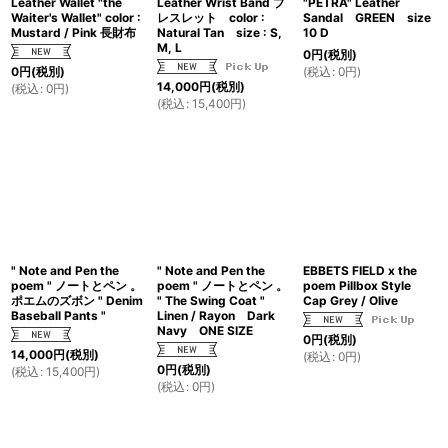
Leather Wallet "the
Leather Wrist Band ブ
"PETRA" Leather
Waiter's Wallet" color :
レスレット color :
Sandal GREEN size
Mustard / Pink 長財布
Natural Tan size : S,
10 D
M, L
0
円
(税別)
(
税込
:
0
円
)
0
円
(税別)
14,000
円
(税別)
(
税込
:
0
円
)
(
税込
:
15,400
円
)
" Note and Pen the
" Note and Pen the
EBBETS FIELD x the
poem " ノートとペン 。
poem " ノートとペン 。
poem Pillbox Style
ポエムのズボン " Denim
" The Swing Coat "
Cap Grey / Olive
Baseball Pants "
Linen / Rayon Dark
Navy ONE SIZE
0
円
(税別)
14,000
円
(税別)
(
税込
:
0
円
)
0
円
(税別)
(
税込
:
15,400
円
)
(
税込
:
0
円
)