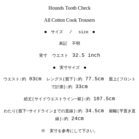
Hounds Tooth Check
All Cotton Cook Trousers
■ サイズ / size ■
表記
不明
32.5 inch
実寸 ウエスト
■ 実寸サイズ ■
83cm
77.5cm
ウエスト:約
レングス(股下):約
股上(フロント
33cm
で計測):約
107.5cm
総丈(サイドウエストライン~裾):約
34.5cm
わたり(股下~サイドラインまでの直線):約
裾幅(平置き直
24cm
線):約
※
実寸を参考にして下さい。