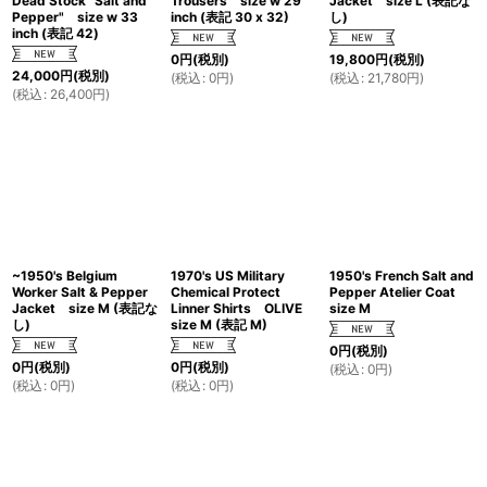
Dead Stock "Salt and
Trousers size w 29
Jacket size L (表記な
Pepper" size w 33
inch (表記 30 x 32)
し)
inch (表記 42)
0
円
(税別)
19,800
円
(税別)
24,000
円
(税別)
(
税込
:
0
円
)
(
税込
:
21,780
円
)
(
税込
:
26,400
円
)
~1950's Belgium
1970's US Military
1950's French Salt and
Worker Salt & Pepper
Chemical Protect
Pepper Atelier Coat
Jacket size M (表記な
Linner Shirts OLIVE
size M
し)
size M (表記 M)
0
円
(税別)
0
円
(税別)
0
円
(税別)
(
税込
:
0
円
)
(
税込
:
0
円
)
(
税込
:
0
円
)