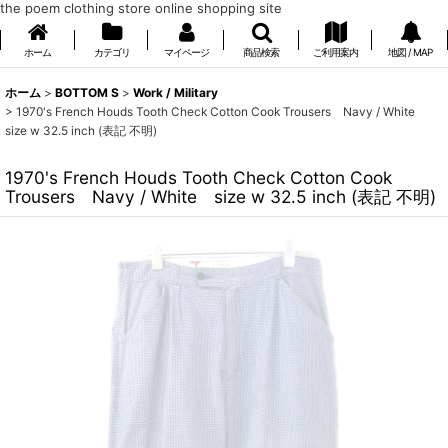
the poem clothing store online shopping site
ホーム
カテゴリ
マイページ
商品検索
ご利用案内
地図 / MAP
ホーム
>
BOTTOM S
>
Work / Military
>
1970's French Houds Tooth Check Cotton Cook Trousers Navy / White
size w 32.5 inch (表記 不明)
1970's French Houds Tooth Check Cotton Cook
Trousers Navy / White size w 32.5 inch (表記 不明)