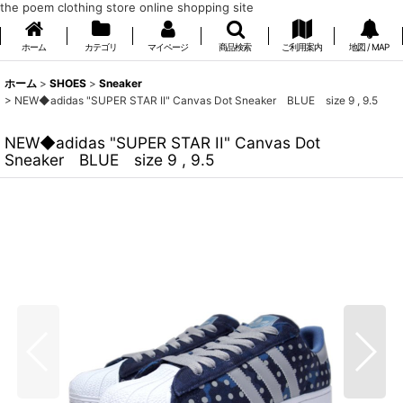
the poem clothing store online shopping site
ホーム
カテゴリ
マイページ
商品検索
ご利用案内
地図 / MAP
ホーム
>
SHOES
>
Sneaker
>
NEW◆adidas "SUPER STAR II" Canvas Dot Sneaker BLUE size 9 , 9.5
NEW◆adidas "SUPER STAR II" Canvas Dot
Sneaker BLUE size 9 , 9.5