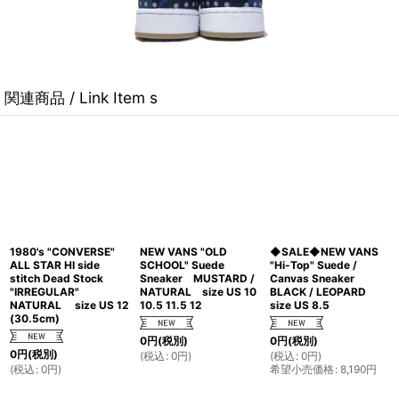
関連商品 / Link Item s
1980's "CONVERSE"
NEW VANS "OLD
◆SALE◆NEW VANS
ALL STAR HI side
SCHOOL" Suede
"Hi-Top" Suede /
stitch Dead Stock
Sneaker MUSTARD /
Canvas Sneaker
"IRREGULAR"
NATURAL size US 10
BLACK / LEOPARD
NATURAL size US 12
10.5 11.5 12
size US 8.5
(30.5cm)
0
円
(税別)
0
円
(税別)
0
円
(税別)
(
税込
:
0
円
)
(
税込
:
0
円
)
(
税込
:
0
円
)
希望小売価格
:
8,190
円