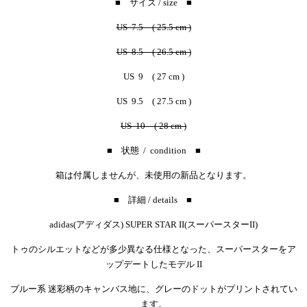
■ サイズ / size ■
US 7.5 ( 25.5 cm )
US 8.5 ( 26.5 cm )
US 9 ( 27 cm )
US 9.5 ( 27.5 cm )
US 10 ( 28 cm )
■ 状態 / condition ■
箱は付属しませんが、未使用の新品となります。
■ 詳細 / details ■
adidas(アディダス) SUPER STAR II(スーパースターII)
トゥのシルエットなどが多少異なる仕様となった、スーパースターをア
ップデートしたモデル II
ブルー系 迷彩柄のキャンバス地に、グレーのドットがプリントされてい
ます。