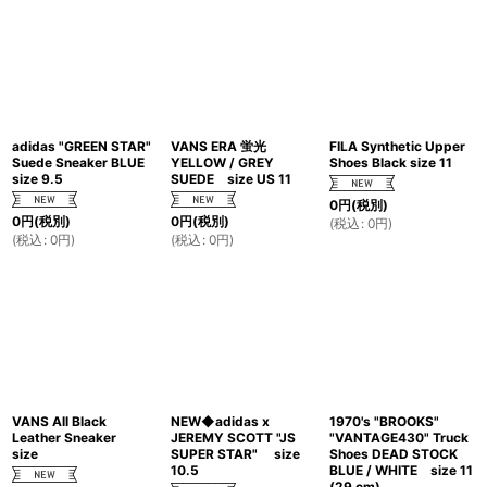
adidas "GREEN STAR"
VANS ERA 蛍光
FILA Synthetic Upper
Suede Sneaker BLUE
YELLOW / GREY
Shoes Black size 11
size 9.5
SUEDE size US 11
0
円
(税別)
0
円
(税別)
0
円
(税別)
(
税込
:
0
円
)
(
税込
:
0
円
)
(
税込
:
0
円
)
VANS All Black
NEW◆adidas x
1970's "BROOKS"
Leather Sneaker
JEREMY SCOTT "JS
"VANTAGE430" Truck
size
SUPER STAR" size
Shoes DEAD STOCK
10.5
BLUE / WHITE size 11
(29 cm)