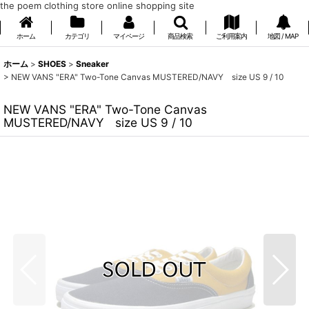
the poem clothing store online shopping site
ホーム
カテゴリ
マイページ
商品検索
ご利用案内
地図 / MAP
ホーム
>
SHOES
>
Sneaker
>
NEW VANS "ERA" Two-Tone Canvas MUSTERED/NAVY size US 9 / 10
NEW VANS "ERA" Two-Tone Canvas
MUSTERED/NAVY size US 9 / 10