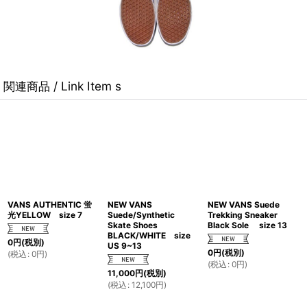
関連商品 / Link Item s
VANS AUTHENTIC 蛍
NEW VANS
NEW VANS Suede
光YELLOW size 7
Suede/Synthetic
Trekking Sneaker
Skate Shoes
Black Sole size 13
BLACK/WHITE size
0
円
(税別)
US 9~13
0
円
(税別)
(
税込
:
0
円
)
(
税込
:
0
円
)
11,000
円
(税別)
(
税込
:
12,100
円
)