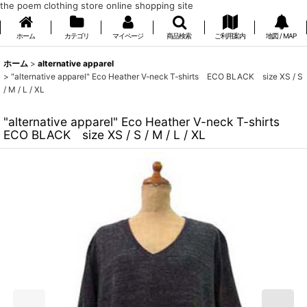
the poem clothing store online shopping site
ホーム
カテゴリ
マイページ
商品検索
ご利用案内
地図 / MAP
ホーム
>
alternative apparel
>
"alternative apparel" Eco Heather V-neck T-shirts ECO BLACK size XS / S
/ M / L / XL
"alternative apparel" Eco Heather V-neck T-shirts
ECO BLACK size XS / S / M / L / XL