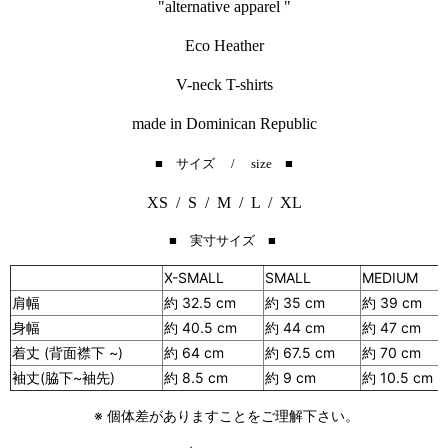
"alternative apparel "
Eco Heather
V-neck T-shirts
made in Dominican Republic
■ サイズ / size ■
XS / S / M / L / XL
■ 実寸サイズ ■
X-SMALL
SMALL
MEDIUM
肩幅
約 32.5 cm
約
35 cm
約
39 cm
身幅
約
40.5 cm
約 44 cm
約
47 cm
着丈 (背面襟下 ~)
約
64 cm
約 67.5 cm
約
70 cm
袖丈(脇下~袖先)
約 8.5 cm
約 9 cm
約 10.5 cm
※ 個体差がありますことをご理解下さい。