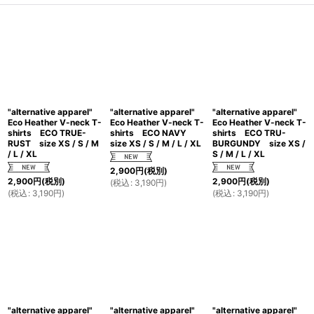
"alternative apparel"
"alternative apparel"
"alternative apparel"
Eco Heather V-neck T-
Eco Heather V-neck T-
Eco Heather V-neck T-
shirts ECO TRUE-
shirts ECO NAVY
shirts ECO TRU-
RUST size XS / S / M
size XS / S / M / L / XL
BURGUNDY size XS /
/ L / XL
S / M / L / XL
2,900
円
(税別)
2,900
円
(税別)
2,900
円
(税別)
(
税込
:
3,190
円
)
(
税込
:
3,190
円
)
(
税込
:
3,190
円
)
"alternative apparel"
"alternative apparel"
"alternative apparel"