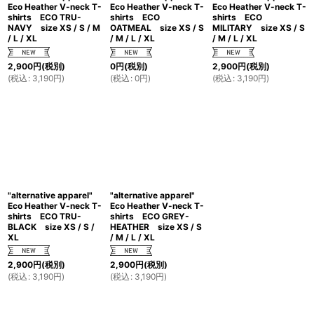
Eco Heather V-neck T-
Eco Heather V-neck T-
Eco Heather V-neck T-
shirts ECO TRU-
shirts ECO
shirts ECO
NAVY size XS / S / M
OATMEAL size XS / S
MILITARY size XS / S
/ L / XL
/ M / L / XL
/ M / L / XL
2,900
円
(税別)
0
円
(税別)
2,900
円
(税別)
(
税込
:
3,190
円
)
(
税込
:
0
円
)
(
税込
:
3,190
円
)
"alternative apparel"
"alternative apparel"
Eco Heather V-neck T-
Eco Heather V-neck T-
shirts ECO TRU-
shirts ECO GREY-
BLACK size XS / S /
HEATHER size XS / S
XL
/ M / L / XL
2,900
円
(税別)
2,900
円
(税別)
(
税込
:
3,190
円
)
(
税込
:
3,190
円
)