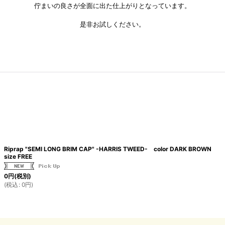
佇まいの良さが全面に出た仕上がりとなっています。
是非お試しください。
Riprap "SEMI LONG BRIM CAP" -HARRIS TWEED- color DARK BROWN
size FREE
0
円
(税別)
(
税込
:
0
円
)