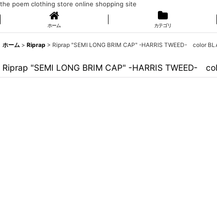
the poem clothing store online shopping site
ホーム
カテゴリ
ホーム
>
Riprap
>
Riprap "SEMI LONG BRIM CAP" -HARRIS TWEED- color B
Riprap "SEMI LONG BRIM CAP" -HARRIS TWEED- co