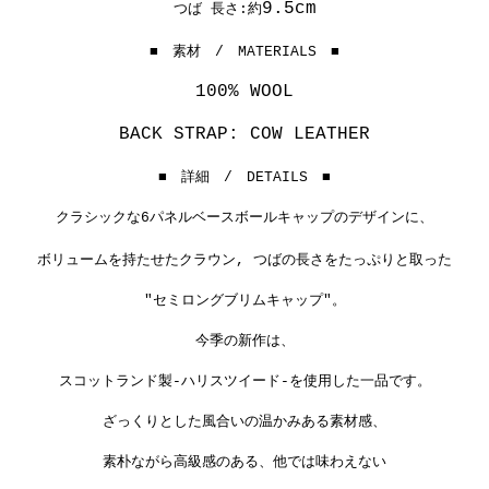
9.5cm
つば 長さ:約
■ 素材 / MATERIALS ■
100% WOOL
BACK STRAP: COW LEATHER
■ 詳細 / DETAILS ■
クラシックな6パネルベースボールキャップのデザインに、
ボリュームを持たせたクラウン, つばの長さをたっぷりと取った
"セミロングブリムキャップ"。
今季の新作は、
スコットランド製-ハリスツイード-を使用した一品です。
ざっくりとした風合いの温かみある素材感、
素朴ながら高級感のある、他では味わえない