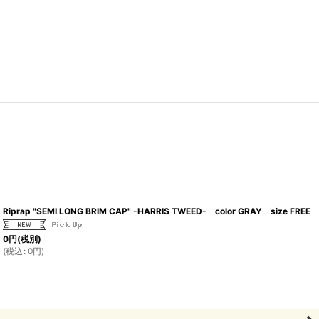
Riprap "SEMI LONG BRIM CAP" -HARRIS TWEED- color GRAY size FREE
0
円
(税別)
(
税込
:
0
円
)