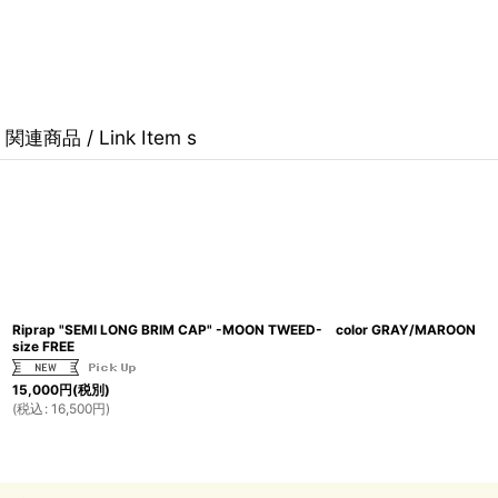
関連商品 / Link Item s
Riprap "SEMI LONG BRIM CAP" -MOON TWEED- color GRAY/MAROON
size FREE
15,000
円
(税別)
(
税込
:
16,500
円
)