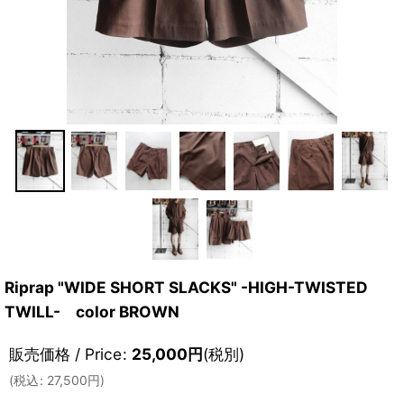
Riprap "WIDE SHORT SLACKS" -HIGH-TWISTED
TWILL- color BROWN
販売価格 / Price
:
25,000
円
(税別)
(
税込
:
27,500
円
)