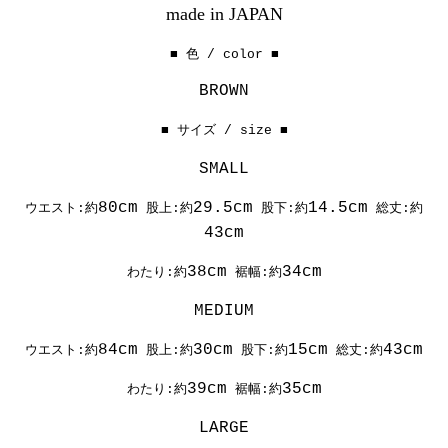
made in JAPAN
■ 色 / color ■
BROWN
■ サイズ / size ■
SMALL
80cm
29.5cm
14.5cm
ウエスト:約
股上:約
股下:約
総丈:約
43cm
38cm
34cm
わたり:約
裾幅:約
MEDIUM
84cm
30cm
15cm
43cm
ウエスト:約
股上:約
股下:約
総丈:約
39cm
35cm
わたり:約
裾幅:約
LARGE