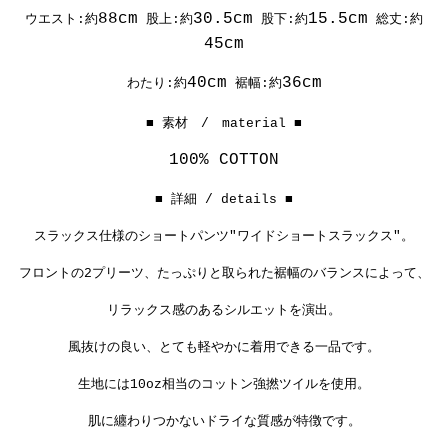
88cm
30.5cm
15.5cm
ウエスト:約
股上:約
股下:約
総丈:約
45cm
40cm
36cm
わたり:約
裾幅:約
■ 素材 / material ■
100% COTTON
■ 詳細 / details ■
スラックス仕様のショートパンツ"ワイドショートスラックス"。
フロントの2プリーツ、たっぷりと取られた裾幅のバランスによって、
リラックス感のあるシルエットを演出。
風抜けの良い、とても軽やかに
着用できる一品です。
生地には10oz相当のコットン強撚ツイルを使用。
肌に纏わりつかないドライな質感が特徴です。