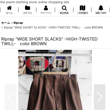
the poem clothing store online shopping site
ホーム
カテゴリ
マイページ
商品検索
ご利用案内
地図 / MAP
ホーム
>
Riprap
>
Riprap "WIDE SHORT SLACKS" -HIGH-TWISTED TWILL- color BROWN
Riprap "WIDE SHORT SLACKS" -HIGH-TWISTED
TWILL- color BROWN