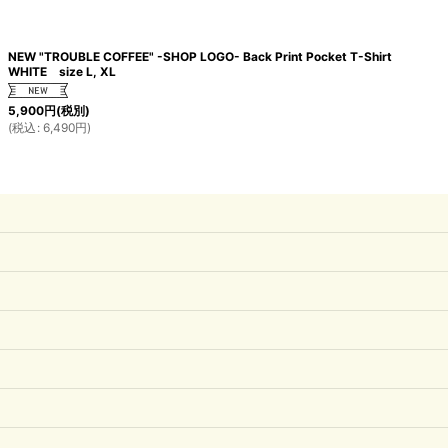
NEW "TROUBLE COFFEE" -SHOP LOGO- Back Print Pocket T-Shirt
WHITE size L, XL
5,900
円
(税別)
(
税込
:
6,490
円
)