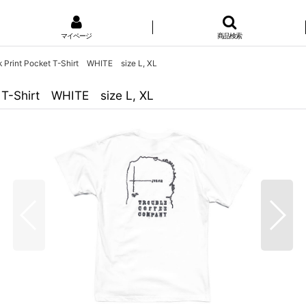
マイページ
商品検索
rint Pocket T-Shirt WHITE size L, XL
 T-Shirt WHITE size L, XL