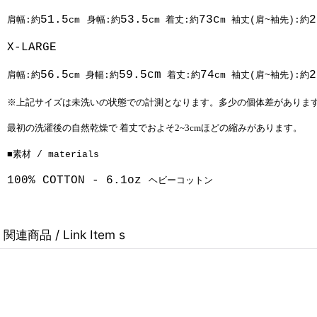
51.5
53.5
73c
2
肩幅:約
cm
身幅:約
cm 着丈:約
m 袖丈(肩~袖先):約
X-LARGE
56.5
59.5cm
74
2
肩幅:約
cm 身幅:約
着丈:約
cm 袖丈(肩~袖先):約
※上記サイズは未洗いの状態での計測となります。多少の個体差がありま
最初の洗濯後の自然乾燥で 着丈でおよそ2~3cmほどの縮みがあります。
■素材 / materials
100% COTTON -
6.1oz
ヘビーコットン
関連商品 / Link Item s