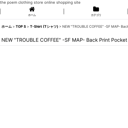
the poem clothing store online shopping site
ホーム
カテゴリ
ホーム
>
TOP S
>
T-Shirt (Tシャツ)
>
NEW "TROUBLE COFFEE" -SF MAP- Back P
NEW "TROUBLE COFFEE" -SF MAP- Back Print Pocket