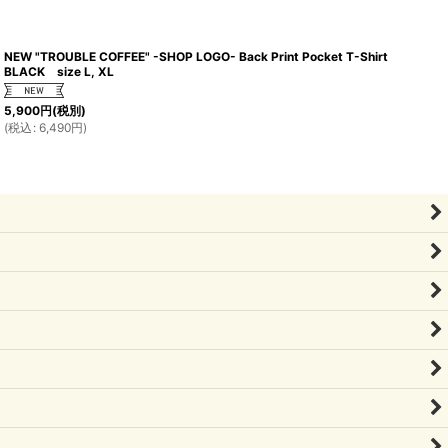
NEW "TROUBLE COFFEE" -SHOP LOGO- Back Print Pocket T-Shirt
BLACK size L, XL
5,900
円
(税別)
(
税込
:
6,490
円
)