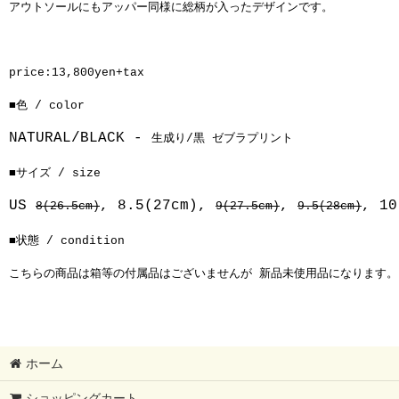
アウトソールにもアッパー同様に総柄が入ったデザインです。
price:13,800yen+tax
■色 / color
NATURAL/BLACK -
生成り/黒 ゼブラプリント
■サイズ / size
US
, 8.5(27cm),
,
, 10
8(26.5cm)
9(27.5cm)
9.5(28cm)
■状態 / condition
こちらの商品は箱等の付属品はございませんが 新品未使用品になります。
ホーム
ショッピングカート