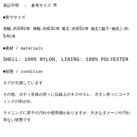
M
表記不明
-
参考サイズ
■実寸サイズ
50cm
63cm
65cm
肩幅:約
身幅:約
着丈:約
袖丈(脇下~袖先):約
54cm
■素材 / materials
SHELL: 100% NYLON, LINING: 100% POLYESTER
■状態 / condition
タグが欠損しています
その他、ボディ全体の所々に伝線上のキズやスレ、ボタン所々にコーテ
ィングの剥がれ、
ライニングに若干の汚れや使用感がありますが、大きなダメージや汚れ
等ない状態です