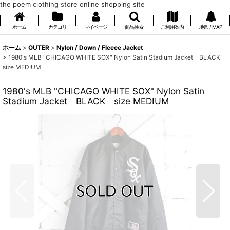
the poem clothing store online shopping site
ホーム
カテゴリ
マイページ
商品検索
ご利用案内
地図 / MAP
ホーム
>
OUTER
>
Nylon / Down / Fleece Jacket
>
1980's MLB "CHICAGO WHITE SOX" Nylon Satin Stadium Jacket BLACK
size MEDIUM
1980's MLB "CHICAGO WHITE SOX" Nylon Satin
Stadium Jacket BLACK size MEDIUM