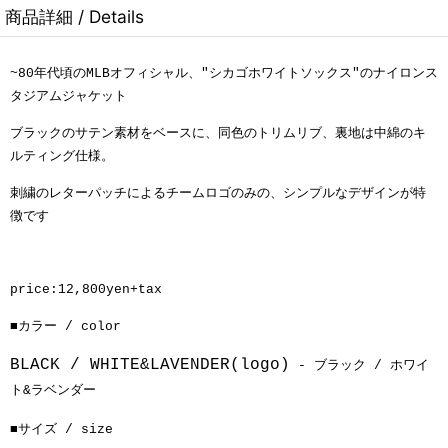
商品詳細 / Details
~80年代頃のMLBオフィシャル、"シカゴホワイトソックス"のナイロンス
タジアムジャケット
ブラックのサテン素材をベースに、同色のトリムリブ、
裏地は中綿のキ
ルティング仕様。
刺繍のレターパッチによるチームロゴのみの、シンプルなデザインが特
徴です
price:12,800yen+tax
■カラー / color
BLACK / WHITE&LAVENDER(logo)
- ブラック / ホワイ
ト&ラベンダー
■サイズ / size