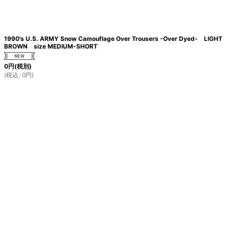
1990's U.S. ARMY Snow Camouflage Over Trousers -Over Dyed- LIGHT
BROWN size MEDIUM-SHORT
0
円
(税別)
(
税込
:
0
円
)