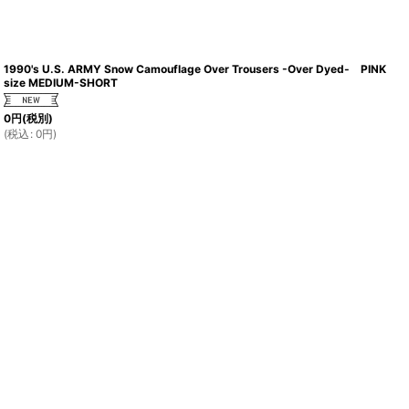
1990's U.S. ARMY Snow Camouflage Over Trousers -Over Dyed- PINK
size MEDIUM-SHORT
0
円
(税別)
(
税込
:
0
円
)