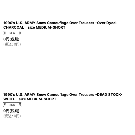
1990's U.S. ARMY Snow Camouflage Over Trousers -Over Dyed-
CHARCOAL size MEDIUM-SHORT
0
円
(税別)
(
税込
:
0
円
)
1990's U.S. ARMY Snow Camouflage Over Trousers -DEAD STOCK-
WHITE size MEDIUM-SHORT
0
円
(税別)
(
税込
:
0
円
)