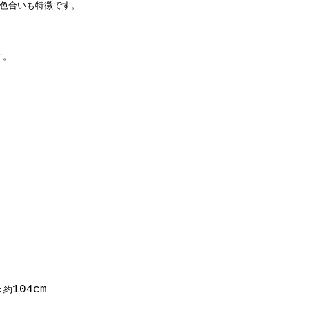
る色合いも特徴です。
す。
104cm
:約