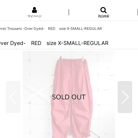
マイページ
商品検索
 Over Trousers -Over Dyed- RED size X-SMALL-REGULAR
 -Over Dyed- RED size X-SMALL-REGULAR