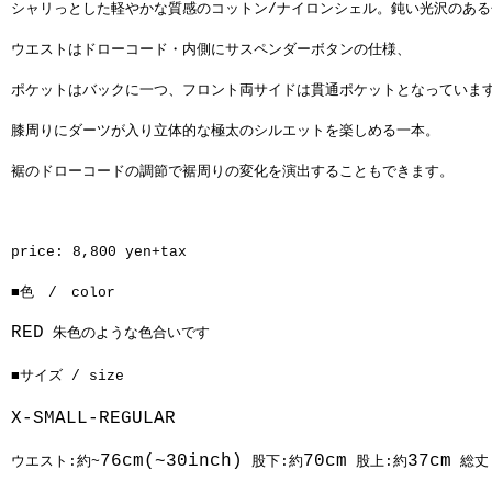
シャリっとした軽やかな質感のコットン/ナイロンシェル。鈍い光沢のあ
ウエストはドローコード・内側にサスペンダーボタンの仕様、
ポケットはバックに一つ、フロント両サイドは貫通ポケットとなっていま
膝周りにダーツが入り立体的な極太のシルエットを楽しめる一本。
裾のドローコードの調節で裾周りの変化を演出することもできます。
price: 8,800 yen+tax
■色 / color
RED
朱色のような色合いです
■サイズ / size
X-SMALL-REGULAR
76cm(~30inch)
70cm
37cm
ウエスト:約~
股下:約
股上:約
総丈