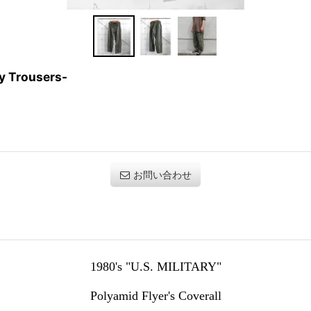
sy Trousers-
お問い合わせ
1980's "U.S. MILITARY"
Polyamid F
lyer's Coverall