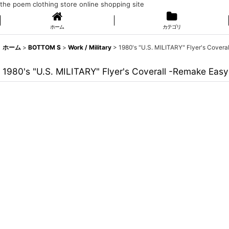
the poem clothing store online shopping site
ホーム
カテゴリ
ホーム
>
BOTTOM S
>
Work / Military
>
1980's "U.S. MILITARY" Flyer's Covera
1980's "U.S. MILITARY" Flyer's Coverall -Remake Easy