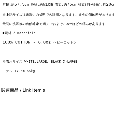
57.5
61cm
76
20
肩幅:約
cm 身幅:約
着丈:約
cm 袖丈(肩~袖先):約
c
※上記サイズは未洗いの状態での計測となります。多少の個体差がありま
最初の洗濯後の自然乾燥で 着丈でおよそ2~3cmほどの縮みがあります。
■素材 / materials
100% COTTON -
6.0oz
ヘビーコットン
※着用サイズ WHITE:LARGE, BLACK:X-LARGE
モデル 170cm 55kg
関連商品 / Link Item s