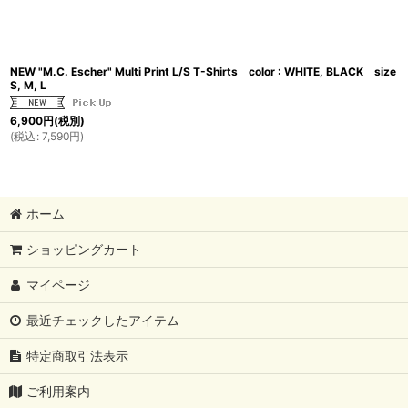
NEW "M.C. Escher" Multi Print L/S T-Shirts color : WHITE, BLACK size
S, M, L
6,900
円
(税別)
(
税込
:
7,590
円
)
ホーム
ショッピングカート
マイページ
最近チェックしたアイテム
特定商取引法表示
ご利用案内