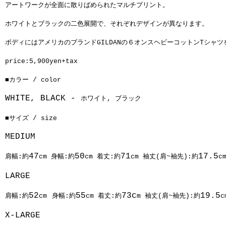
アートワークが全面に散りばめられたマルチプリント。
ホワイトとブラックの二色展開で、それぞれデザインが異なります。
ボディにはアメリカのブランドGILDANの６オンスヘビーコットンTシャ
price:5,900yen+tax
■
カラー /
color
WHITE, BLACK -
ホワイト, ブラック
■サイズ / size
MEDIUM
47
50
71
17.5
肩幅:約
cm 身幅:約
cm 着丈:約
cm 袖丈(肩~袖先):約
c
LARGE
52
55
73c
19.5
肩幅:約
cm
身幅:約
cm 着丈:約
m 袖丈(肩~袖先):約
c
X-LARGE