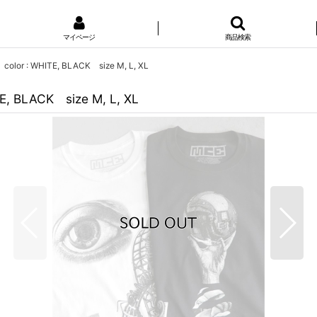
マイページ
商品検索
 color : WHITE, BLACK size M, L, XL
TE, BLACK size M, L, XL