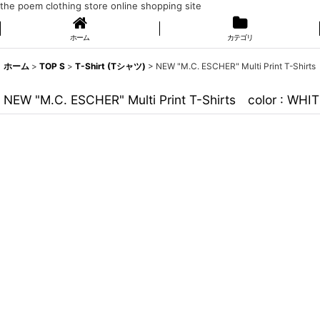
the poem clothing store online shopping site
ホーム
カテゴリ
ホーム
>
TOP S
>
T-Shirt (Tシャツ)
>
NEW "M.C. ESCHER" Multi Print T-Shirts
NEW "M.C. ESCHER" Multi Print T-Shirts color : WHI