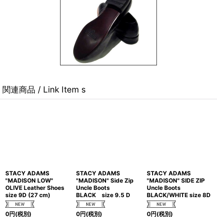
関連商品 / Link Item s
STACY ADAMS
STACY ADAMS
STACY ADAMS
"MADISON LOW"
"MADISON" Side Zip
"MADISON" SIDE ZIP
OLIVE Leather Shoes
Uncle Boots
Uncle Boots
size 9D (27 cm)
BLACK size 9.5 D
BLACK/WHITE size 8D
0
円
(税別)
0
円
(税別)
0
円
(税別)