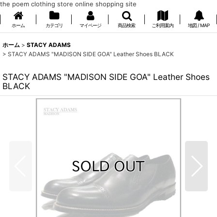
the poem clothing store online shopping site
ホーム
カテゴリ
マイページ
商品検索
ご利用案内
地図 / MAP
ホーム
>
STACY ADAMS
>
STACY ADAMS "MADISON SIDE GOA" Leather Shoes BLACK
STACY ADAMS "MADISON SIDE GOA" Leather Shoes
BLACK