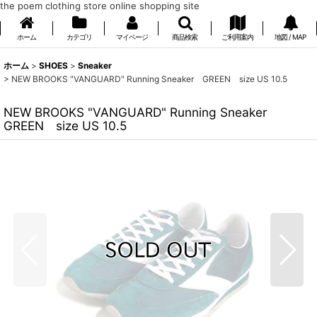
the poem clothing store online shopping site
ホーム
カテゴリ
マイページ
商品検索
ご利用案内
地図 / MAP
ホーム
>
SHOES
>
Sneaker
>
NEW BROOKS "VANGUARD" Running Sneaker GREEN size US 10.5
NEW BROOKS "VANGUARD" Running Sneaker
GREEN size US 10.5