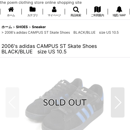
the poem clothing store online shopping site
ホーム
カテゴリ
マイページ
商品検索
ご利用案内
地図 / MAP
ホーム
>
SHOES
>
Sneaker
>
2006's adidas CAMPUS ST Skate Shoes BLACK/BLUE size US 10.5
2006's adidas CAMPUS ST Skate Shoes
BLACK/BLUE size US 10.5