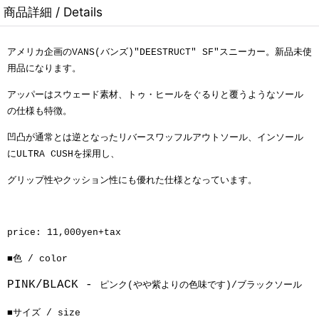
商品詳細 / Details
アメリカ企画のVANS(バンズ)"DEESTRUCT" SF"スニーカー。新品未使
用品になります。
アッパーはスウェード素材、ト
ゥ・ヒールをぐるりと覆うようなソール
の仕様も特徴。
凹凸が通常とは逆となったリバースワッフルアウトソール、
インソール
にULTRA CUSHを採用し、
グリップ性やクッション性にも優れた仕様となっています。
price: 11,000yen+tax
■色 / color
PINK/BLACK -
ピンク(やや紫よりの色味です)/ブラックソール
■サイズ / size