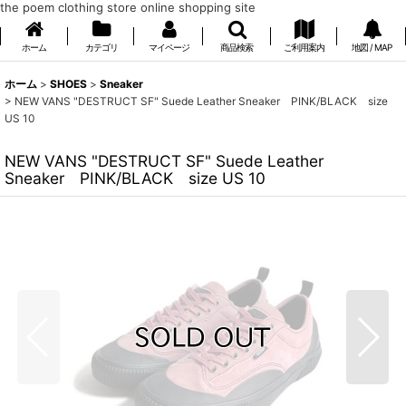
the poem clothing store online shopping site
ホーム
カテゴリ
マイページ
商品検索
ご利用案内
地図 / MAP
ホーム
>
SHOES
>
Sneaker
>
NEW VANS "DESTRUCT SF" Suede Leather Sneaker PINK/BLACK size
US 10
NEW VANS "DESTRUCT SF" Suede Leather
Sneaker PINK/BLACK size US 10