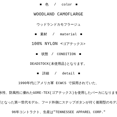
■ 色 / color ■
WOODLAND CAMOFLARGE
ウッドランドカモフラージュ
■ 素材 / material ■
100% NYLON <
ゴアテックス>
■ 状態 / CONDITION ■
DEADSTOCK(未使用品)となります。
■ 詳細 / detail ■
1990年代にアメリカ軍 ECWCS で採用されていた、
水性、防風性に優れたGORE-TEX(ゴアテックス)を使用したパーカになりま
型となった第一世代モデル、フード外側にスナップボタンが付く後期型のモデ
96年コントラクト、生産は"TENNESSEE APPAREL CORP."