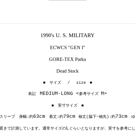
1990's U. S. MILITARY
ECWCS "GEN I"
GORE-TEX Parka
Dead Stock
■ サイズ / size ■
MEDIUM
-LONG <
M>
表記
参考サイズ
■ 実寸サイズ ■
63cm
79cm
73
cm
スリーブ 身幅:約
着丈:約
袖丈(脇下~袖先):約
ゆ
L
置きで計測しています。通常サイズの
ぐらいとなりますが、実寸を参考に