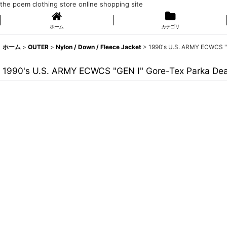
the poem clothing store online shopping site
ホーム
カテゴリ
ホーム
>
OUTER
>
Nylon / Down / Fleece Jacket
>
1990's U.S. ARMY ECWCS 
1990's U.S. ARMY ECWCS "GEN I" Gore-Tex Parka 