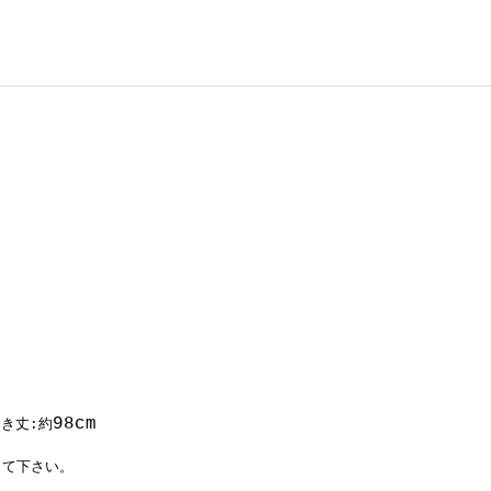
98cm
き丈:約
して下さい。