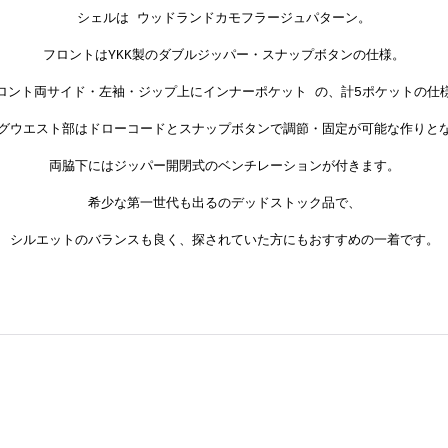
シェルは ウッドランドカモフラージュパターン。
フロントはYKK製のダブルジッパー・スナップボタンの仕様。
ロント両サイド・左袖・ジップ上にインナーポケット の、計5ポケットの仕
グウエスト部はドローコードとスナップボタンで調節・固定が可能な作りと
両脇下にはジッパー開閉式のベンチレーションが付きます。
希少な第一世代も出るのデッドストック品で、
シルエットのバランスも良く、探されていた方にもおすすめの一着です。