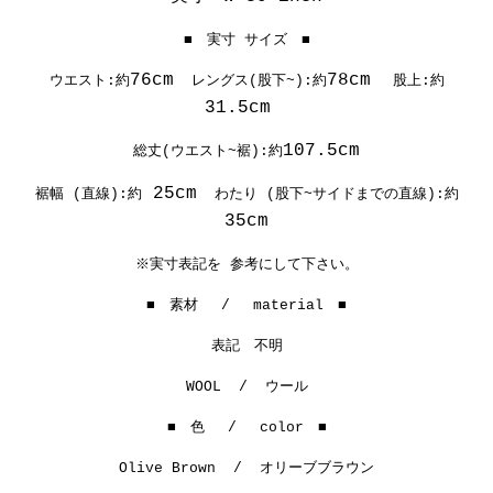
■ 実寸 サイズ ■
76cm
78cm
ウエスト:約
レングス(股下~):約
股上:約
31.5cm
107.5cm
総丈(ウエスト~裾):約
25cm
裾幅 (直線):約
わたり (股下~サイドまでの直線):約
35cm
※実寸表記を 参考にして下さい。
■ 素材 / material ■
表記 不明
WOOL / ウール
■ 色 / color ■
Olive Brown / オリーブブラウン