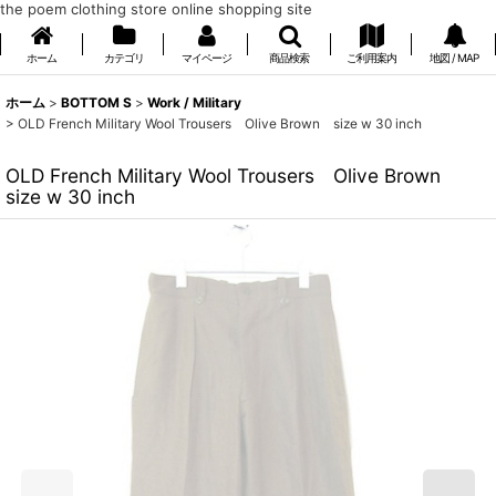
the poem clothing store online shopping site
ホーム
カテゴリ
マイページ
商品検索
ご利用案内
地図 / MAP
ホーム
>
BOTTOM S
>
Work / Military
>
OLD French Military Wool Trousers Olive Brown size w 30 inch
OLD French Military Wool Trousers Olive Brown
size w 30 inch