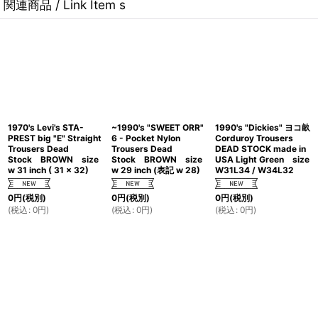
関連商品 / Link Item s
1970's Levi's STA-
~1990's "SWEET ORR"
1990's "Dickies" ヨコ畝
PREST big "E" Straight
6 - Pocket Nylon
Corduroy Trousers
Trousers Dead
Trousers Dead
DEAD STOCK made in
Stock BROWN size
Stock BROWN size
USA Light Green size
w 31 inch ( 31 x 32)
w 29 inch (表記 w 28)
W31L34 / W34L32
0
円
(税別)
0
円
(税別)
0
円
(税別)
(
税込
:
0
円
)
(
税込
:
0
円
)
(
税込
:
0
円
)