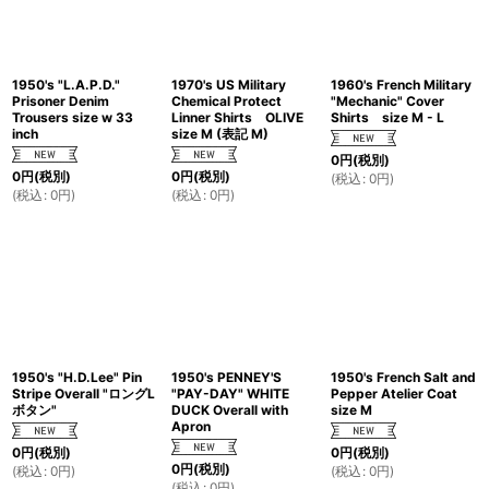
1950's "L.A.P.D."
1970's US Military
1960's French Military
Prisoner Denim
Chemical Protect
"Mechanic" Cover
Trousers size w 33
Linner Shirts OLIVE
Shirts size M - L
inch
size M (表記 M)
0
円
(税別)
0
円
(税別)
0
円
(税別)
(
税込
:
0
円
)
(
税込
:
0
円
)
(
税込
:
0
円
)
1950's "H.D.Lee" Pin
1950's PENNEY'S
1950's French Salt and
Stripe Overall "ロングL
"PAY-DAY" WHITE
Pepper Atelier Coat
ボタン"
DUCK Overall with
size M
Apron
0
円
(税別)
0
円
(税別)
0
円
(税別)
(
税込
:
0
円
)
(
税込
:
0
円
)
(
税込
:
0
円
)