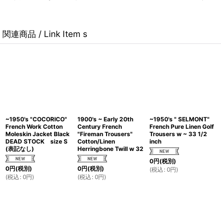
関連商品 / Link Item s
~1950's "COCORICO"
1900's ~ Early 20th
~1950's " SELMONT"
French Work Cotton
Century French
French Pure Linen Golf
Moleskin Jacket Black
"Fireman Trousers"
Trousers w ~ 33 1/2
DEAD STOCK size S
Cotton/Linen
inch
(表記なし)
Herringbone Twill w 32
0
円
(税別)
0
円
(税別)
0
円
(税別)
(
税込
:
0
円
)
(
税込
:
0
円
)
(
税込
:
0
円
)