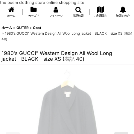
the poem clothing store online shopping site
ホーム
カテゴリ
マイページ
商品検索
ご利用案内
地図 / MAP
ホーム
>
OUTER
>
Coat
>
1980's GUCCI" Western Design All Wool Long jacket BLACK size XS (表記
40)
1980's GUCCI" Western Design All Wool Long
jacket BLACK size XS (表記 40)