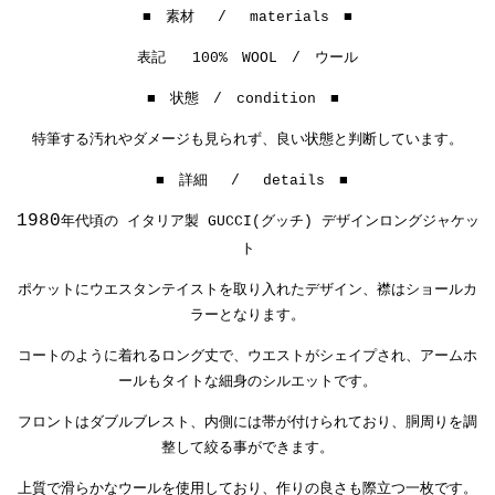
■ 素材 / materials ■
表記
100% WOOL / ウール
■ 状態 / condition ■
特筆する汚れやダメージも見られず、良い状態と判断しています。
■ 詳細 / details ■
1980
年代頃の イタリア製 GUCCI(グッチ) デザインロングジャケッ
ト
ポケットにウエスタンテイストを取り入れたデザイン、襟はショールカ
ラーとなります。
コートのように着れるロング丈で、
ウエストがシェイプされ、
アームホ
ールもタイトな細身のシルエットです。
フロントはダブルブレスト、内側には帯が付けられており、
胴周りを調
整して絞る事ができます。
上質で滑らかなウールを使用しており、作りの良さも際立つ一枚です。