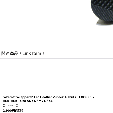
関連商品 / Link Item s
"alternative apparel" Eco Heather V-neck T-shirts ECO GREY-
HEATHER size XS / S / M / L / XL
2,900
円
(税別)