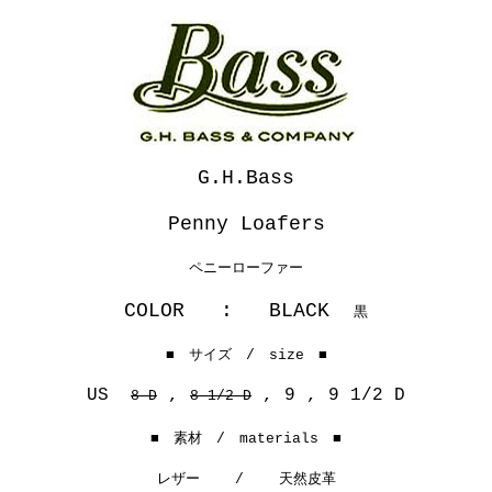
G.H.Bass
Penny Loafers
ペニーローファー
COLOR : BLACK
黒
■ サイズ / size ■
US
,
, 9 , 9 1/2 D
8 D
8 1/2 D
■ 素材 / materials ■
レザー /
天然皮革