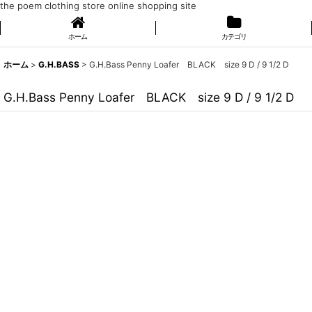
the poem clothing store online shopping site
ホーム
カテゴリ
ホーム
>
G.H.BASS
>
G.H.Bass Penny Loafer BLACK size 9 D / 9 1/2 D
G.H.Bass Penny Loafer BLACK size 9 D / 9 1/2 D