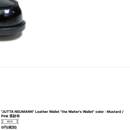
"JUTTA NEUMANN" Leather Wallet "the Waiter's Wallet" color : Mustard /
Pink 長財布
0
円
(税別)