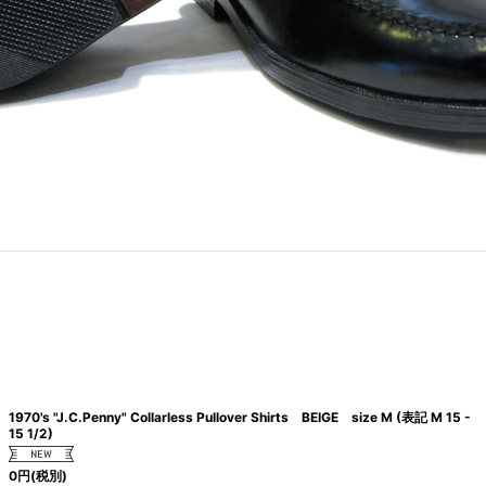
1970's "J.C.Penny" Collarless Pullover Shirts BEIGE size M (表記 M 15 -
15 1/2)
0
円
(税別)