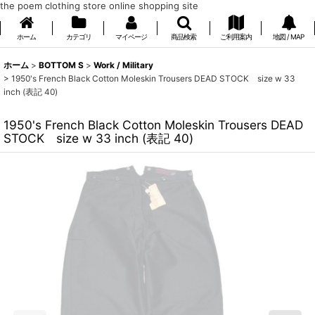
the poem clothing store online shopping site
ホーム
カテゴリ
マイページ
商品検索
ご利用案内
地図 / MAP
ホーム
>
BOTTOM S
>
Work / Military
>
1950's French Black Cotton Moleskin Trousers DEAD STOCK size w 33
inch (表記 40)
1950's French Black Cotton Moleskin Trousers DEAD
STOCK size w 33 inch (表記 40)