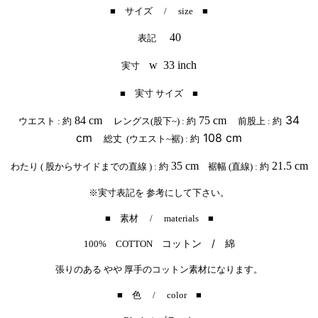
■ サイズ / size ■
40
表記
w 33 inch
実寸
■ 実寸 サイズ ■
34
84 cm
75 cm
ウエスト : 約
レングス(股下~) : 約
前股上 : 約
cm
108 cm
総丈 (ウエスト~裾) : 約
35 cm
21.5 cm
わたり ( 股からサイドまでの直線 ) : 約
裾幅 (直線) : 約
※実寸表記を 参考にして下さい。
■ 素材 / materials ■
コットン / 綿
100% COTTON
張りのある やや 厚手のコットン素材になります。
■ 色 / color ■