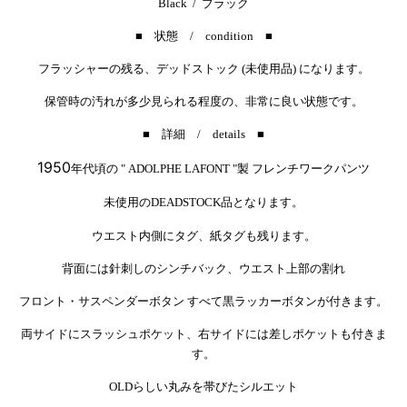
Black / ブラック
■ 状態 / condition ■
フラッシャーの残る、デッドストック (未使用品) になります。
保管時の汚れが多少見られる程度の、
非常に良い状態です。
■ 詳細 / details ■
1950
年代頃の " ADOLPHE LAFONT "製
フレンチワークパンツ
未使用のDEADSTOCK品となります。
ウエスト内側にタグ、紙タグも残ります。
背面には針刺しのシンチバック、ウエスト上部の割れ
フロント・サスペンダーボタン すべて黒ラッカーボタンが付きます。
両サイドにスラッシュポケット、右サイドには差しポケットも付きま
す。
OLDらしい丸みを帯びたシルエット