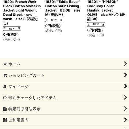
1940's French Work
1980's "Eddie Bauer"
1940's~ "HINSON"
Black Cotton Moleskin
Cotton Satin Fishing
Corduroy Collar
Jacket Light Weight
Jacket BEIGE size
Hunting Jacket
Dead Stock - one
M (表記 M)
OLIVE size M-L位 (表
wash size S (表記な
記 38)
し)
0
円
(税別)
0
円
(税別)
(
税込
:
0
円
)
0
円
(税別)
(
税込
:
0
円
)
(
税込
:
0
円
)
ホーム
ショッピングカート
マイページ
最近チェックしたアイテム
特定商取引法表示
ご利用案内