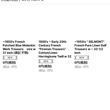
~1950's French
1900's ~ Early 20th
~1950's " SELMONT"
Patched Blue Moleskin
Century French
French Pure Linen Golf
Work Trousers size w
"Fireman Trousers"
Trousers w ~ 33 1/2
31 inch (表記 不明)
Cotton/Linen
inch
Herringbone Twill w 32
0
円
(税別)
0
円
(税別)
0
円
(税別)
(
税込
:
0
円
)
(
税込
:
0
円
)
(
税込
:
0
円
)