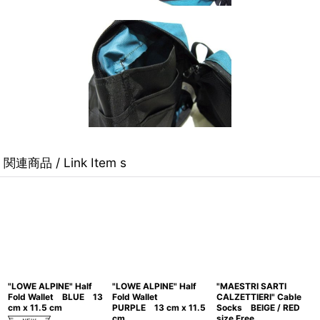
関連商品 / Link Item s
"LOWE ALPINE" Half
"LOWE ALPINE" Half
"MAESTRI SARTI
Fold Wallet BLUE 13
Fold Wallet
CALZETTIERI" Cable
cm x 11.5 cm
PURPLE 13 cm x 11.5
Socks BEIGE / RED
cm
size Free