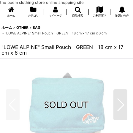
the poem clothing store online shopping site
ホーム
カテゴリ
マイページ
商品検索
ご利用案内
地図 / MAP
ホーム
>
OTHER
>
BAG
>
"LOWE ALPINE" Small Pouch GREEN 18 cm x 17 cm x 6 cm
"LOWE ALPINE" Small Pouch GREEN 18 cm x 17
cm x 6 cm