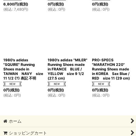
6,800
円
(税別)
0
円
(税別)
0
円
(税別)
(
税込
:
7,480
円
)
(
税込
:
0
円
)
(
税込
:
0
円
)
1980's adidas
1980's adidas "MILER"
PRO-SPECS
"SQUIRE" Running
Running Shoes made
"MARATHON 220"
Shoes made in
in FRANCE BLUE /
Running Shoes made
TAIWAN NAVY size
YELLOW size 9 1/2
in KOREA Sax Blue /
11 1/2 (?) 表記 不明
(27.5 cm)
RED size 11 (29 cm)
0
円
(税別)
0
円
(税別)
0
円
(税別)
(
税込
:
0
円
)
(
税込
:
0
円
)
(
税込
:
0
円
)
ホーム
ショッピングカート