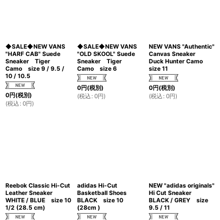
◆SALE◆NEW VANS
◆SALE◆NEW VANS
NEW VANS "Authentic"
"HARF CAB" Suede
"OLD SKOOL" Suede
Canvas Sneaker
Sneaker Tiger
Sneaker Tiger
Duck Hunter Camo
Camo size 9 / 9.5 /
Camo size 6
size 11
10 / 10.5
0
円
(税別)
0
円
(税別)
0
円
(税別)
(
税込
:
0
円
)
(
税込
:
0
円
)
(
税込
:
0
円
)
Reebok Classic Hi-Cut
adidas Hi-Cut
NEW "adidas originals"
Leather Sneaker
Basketball Shoes
Hi Cut Sneaker
WHITE / BLUE size 10
BLACK size 10
BLACK / GREY size
1/2 (28.5 cm)
(28cm )
9.5 / 11