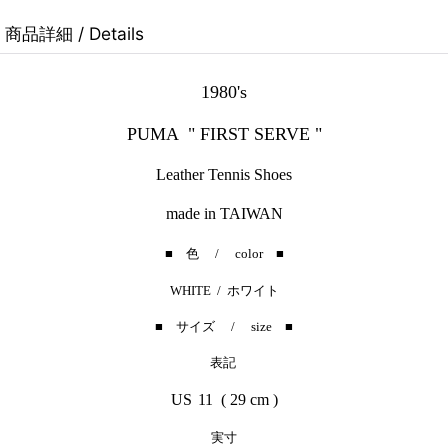
商品詳細 / Details
1980's
PUMA " FIRST SERVE "
Leather Tennis Shoes
made in TAIWAN
■ 色 / color ■
WHITE / ホワイト
■ サイズ / size ■
表記
US
11 ( 29 cm )
実寸