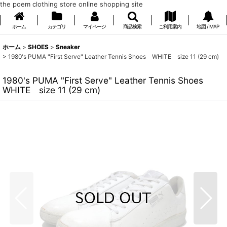
the poem clothing store online shopping site
ホーム
カテゴリ
マイページ
商品検索
ご利用案内
地図 / MAP
ホーム
>
SHOES
>
Sneaker
>
1980's PUMA "First Serve" Leather Tennis Shoes WHITE size 11 (29 cm)
1980's PUMA "First Serve" Leather Tennis Shoes
WHITE size 11 (29 cm)