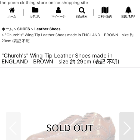
the poem clothing store online shopping site
ホーム
カテゴリ
マイページ
商品検索
ご利用案内
地図 / MAP
ホーム
>
SHOES
>
Leather Shoes
>
"Church's" Wing Tip Leather Shoes made in ENGLAND BROWN size 約
29cm (表記 不明)
"Church's" Wing Tip Leather Shoes made in
ENGLAND BROWN size 約 29cm (表記 不明)