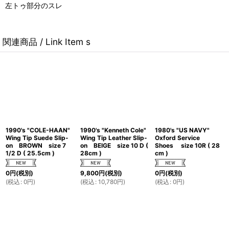
左トゥ部分のスレ
関連商品 / Link Item s
1990's "COLE-HAAN"
1990's "Kenneth Cole"
1980's "US NAVY"
Wing Tip Suede Slip-
Wing Tip Leather Slip-
Oxford Service
on BROWN size 7
on BEIGE size 10 D (
Shoes size 10R ( 28
1/2 D ( 25.5cm )
28cm )
cm )
0
円
(税別)
9,800
円
(税別)
0
円
(税別)
(
税込
:
0
円
)
(
税込
:
10,780
円
)
(
税込
:
0
円
)