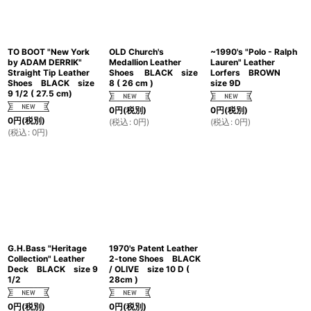
TO BOOT "New York
OLD Church's
~1990's "Polo - Ralph
by ADAM DERRIK"
Medallion Leather
Lauren" Leather
Straight Tip Leather
Shoes BLACK size
Lorfers BROWN
Shoes BLACK size
8 ( 26 cm )
size 9D
9 1/2 ( 27.5 cm)
0
円
(税別)
0
円
(税別)
0
円
(税別)
(
税込
:
0
円
)
(
税込
:
0
円
)
(
税込
:
0
円
)
G.H.Bass "Heritage
1970's Patent Leather
Collection" Leather
2-tone Shoes BLACK
Deck BLACK size 9
/ OLIVE size 10 D (
1/2
28cm )
0
円
(税別)
0
円
(税別)