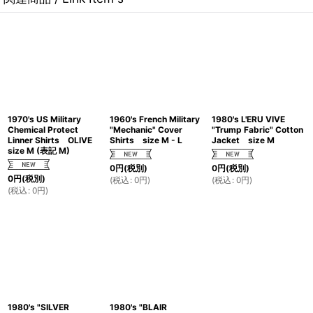
1970's US Military
1960's French Military
1980's L'ERU VIVE
Chemical Protect
"Mechanic" Cover
"Trump Fabric" Cotton
Linner Shirts OLIVE
Shirts size M - L
Jacket size M
size M (表記 M)
0
円
(税別)
0
円
(税別)
0
円
(税別)
(
税込
:
0
円
)
(
税込
:
0
円
)
(
税込
:
0
円
)
1980's "SILVER
1980's "BLAIR