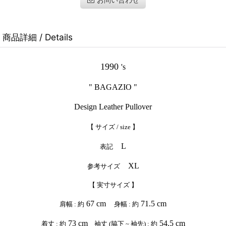
商品詳細 / Details
1990
's
" BAGAZIO "
Design Leather Pullover
【 サイズ / size 】
L
表記
XL
参考サイズ
【 実寸サイズ 】
67 cm
71.5 cm
肩幅 : 約
身幅 : 約
73 cm
54.5 cm
着丈 : 約
袖丈 (脇下 ~ 袖先) : 約