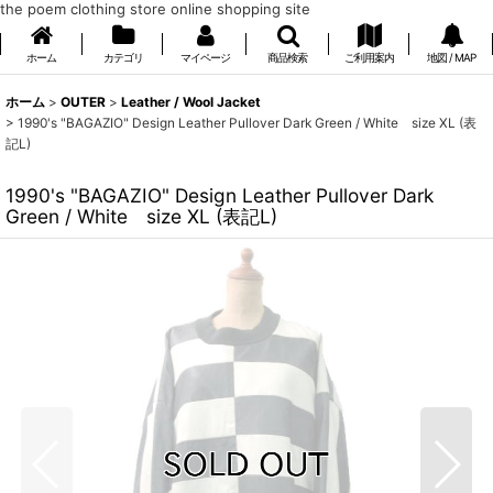
the poem clothing store online shopping site
ホーム
カテゴリ
マイページ
商品検索
ご利用案内
地図 / MAP
ホーム
>
OUTER
>
Leather / Wool Jacket
>
1990's "BAGAZIO" Design Leather Pullover Dark Green / White size XL (表
記L)
1990's "BAGAZIO" Design Leather Pullover Dark
Green / White size XL (表記L)